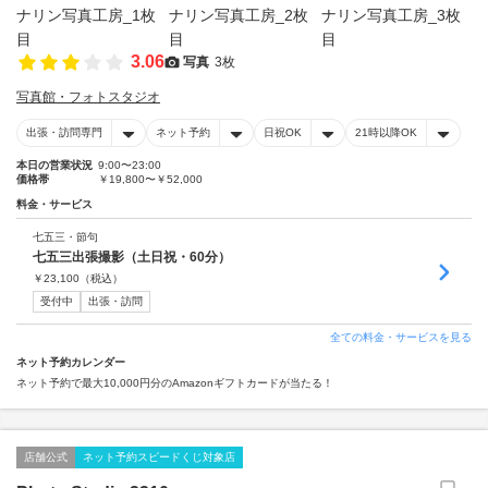
3.06
写真
3枚
写真館・フォトスタジオ
出張・訪問専門
ネット予約
日祝OK
21時以降OK
本日の営業状況
9:00〜23:00
価格帯
￥19,800〜￥52,000
料金・サービス
七五三・節句
七五三出張撮影（土日祝・60分）
￥
23,100
（税込）
受付中
出張・訪問
全ての料金・サービスを見る
ネット予約カレンダー
ネット予約で最大10,000円分のAmazonギフトカードが当たる！
店舗公式
ネット予約スピードくじ対象店