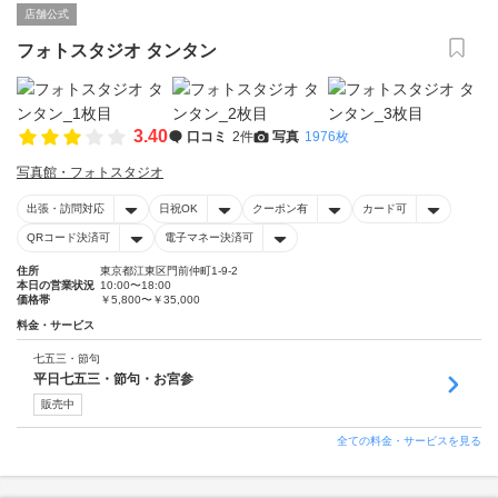
店舗公式
フォトスタジオ タンタン
3.40
口コミ
2件
写真
1976枚
写真館・フォトスタジオ
出張・訪問対応
日祝OK
クーポン有
カード可
QRコード決済可
電子マネー決済可
住所
東京都江東区門前仲町1-9-2
本日の営業状況
10:00〜18:00
価格帯
￥5,800〜￥35,000
料金・サービス
七五三・節句
平日七五三・節句・お宮参
販売中
全ての料金・サービスを見る