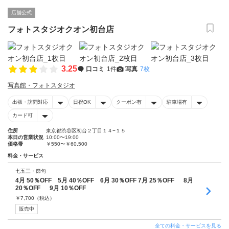
店舗公式
フォトスタジオクオン初台店
3.25
口コミ
1件
写真
7枚
写真館・フォトスタジオ
出張・訪問対応
日祝OK
クーポン有
駐車場有
カード可
住所
東京都渋谷区初台２丁目１４−１５
本日の営業状況
10:00〜19:00
価格帯
￥550〜￥60,500
料金・サービス
七五三・節句
4月 50％OFF 5月 40％OFF 6月 30％OFF 7月 25％OFF 8月
20％OFF 9月 10％OFF
￥
7,700
（税込）
販売中
全ての料金・サービスを見る