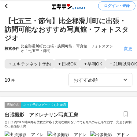
ログイン・登録
【七五三・節句】比企郡滑川町に出張・
訪問可能なおすすめ写真館・フォトスタ
ジオ
比企郡滑川町に出張・訪問可能
写真館・フォトスタジ
変更
検索条件
オ
七五三・節句
エキテンネット予約
日祝OK
早朝OK
21時以降OK
10
件
店舗公式
ネット予約スピードくじ対象店
出張撮影 アドレナリン写真工房
当日予約OK＆時間外も柔軟に対応｜大切な瞬間をいつでも最高のかたちで残す、完全予約制
の出張撮影工房