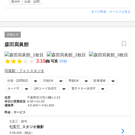
受付中
出張・訪問
全ての料金・サービスを見る
店舗公式
森田寫眞館
3.10
写真
69枚
写真館・フォトスタジオ
出張・訪問対応
日祝OK
早朝OK
駐車場有
カード可
QRコード決済可
電子マネー決済可
住所
千葉県市川市八幡1-2-23
本日の営業状況
8:00〜21:00
価格帯
￥6,600〜￥61,600
料金・サービス
七五三・節句
七五三_スタジオ撮影
￥
39,600
（税込）