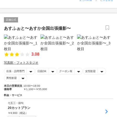
店舗公式
あすふぉと〜あすか全国出張撮影〜
3.08
写真館・フォトスタジオ
出張・訪問専門
日祝OK
クーポン有
女性歓迎
男性歓迎
本日の営業状況
10:00〜18:00
価格帯
￥1,100〜￥55,000
料金・サービス
七五三・節句
20カットプラン
￥
9,900
（税込）