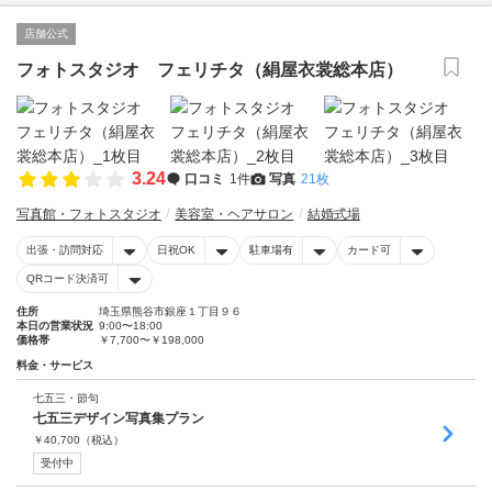
店舗公式
フォトスタジオ フェリチタ（絹屋衣裳総本店）
3.24
口コミ
1件
写真
21枚
写真館・フォトスタジオ
美容室・ヘアサロン
結婚式場
出張・訪問対応
日祝OK
駐車場有
カード可
QRコード決済可
住所
埼玉県熊谷市銀座１丁目９６
本日の営業状況
9:00〜18:00
価格帯
￥7,700〜￥198,000
料金・サービス
七五三・節句
七五三デザイン写真集プラン
￥
40,700
（税込）
受付中