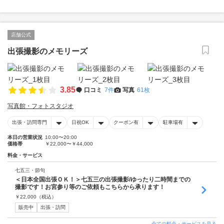
店舗公式
出張撮影のメモリーズ
3.85
口コミ
7件
写真
61枚
写真館・フォトスタジオ
出張・訪問専門
日祝OK
クーポン有
駐車場有
本日の営業状況
10:00〜20:00
価格帯
￥22,000〜￥44,000
料金・サービス
七五三・節句
＜日本全国出張ＯＫ！＞七五三の出張撮影/ゆったり二時間までの
撮影です！お宮参り等のご依頼もこちらから承ります！
￥
22,000
（税込）
販売中
出張・訪問
全ての料金・サービスを見る