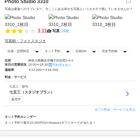
Photo Studio 3310
写真は家族へのラブレター。今ここにある幸せを写真というカタチで残していきませんか？
3.11
写真
28枚
写真館・フォトスタジオ
出張・訪問対応
ネット予約
日祝OK
完全予約制
住所
神奈川県横浜市磯子区杉田2-4-3
本日の営業状況
10:00〜18:30
予約空きあり
価格帯
￥22,000〜￥44,000
料金・サービス
七五三・節句
七五三（スタジオプラン）
販売中
全ての料金・サービスを見る
ネット予約カレンダー
ネット予約で最大10,000円分のAmazonギフトカードが当たる！