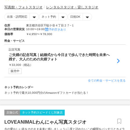
写真館・フォトスタジオ
レンタルスタジオ・貸しスタジオ
出張・訪問対応
ネット予約
日祝OK
住所
東京都渋谷区千駄ケ谷４丁目２７−１
本日の営業状況
10:00〜19:00
予約空きあり
価格帯
￥4,950〜￥78,000
料金・サービス
記念写真
ご夫婦の記念写真｜結婚式から今日まで歩んできた時間を未来へ
残す、大人のための夫婦フォト
￥
33,000
（税込）
販売中
全ての料金・サービスを見る
ネット予約カレンダー
ネット予約で最大10,000円分のAmazonギフトカードが当たる！
店舗公式
ネット予約スピードくじ対象店
LOVEANIMALわんにゃん写真スタジオ
今の愛おしい姿をそのまま未来に残しましょう♪二度と訪れないこの瞬間をバッチリとカメラ