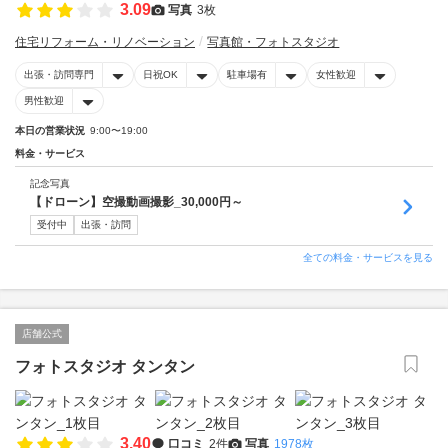
3.09
写真
3枚
住宅リフォーム・リノベーション
写真館・フォトスタジオ
出張・訪問専門
日祝OK
駐車場有
女性歓迎
男性歓迎
本日の営業状況
9:00〜19:00
料金・サービス
記念写真
【ドローン】空撮動画撮影_30,000円～
受付中
出張・訪問
全ての料金・サービスを見る
店舗公式
フォトスタジオ タンタン
3.40
口コミ
2件
写真
1978枚