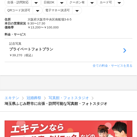
出張・訪問対応
日祝OK
クーポン有
カード可
QRコード決済可
電子マネー決済可
住所
大阪府大阪市中央区南船場3-6-5
本日の営業状況
9:30〜17:30
価格帯
￥13,200〜￥100,000
料金・サービス
記念写真
プライベートフォトプラン
￥
39,270
（税込）
全ての料金・サービスを見る
エキテン
冠婚葬祭
写真館・フォトスタジオ
埼玉県ふじみ野市に出張・訪問可能な写真館・フォトスタジオ