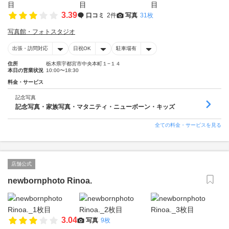
3.39
口コミ
2件
写真
31枚
写真館・フォトスタジオ
出張・訪問対応
日祝OK
駐車場有
住所
栃木県宇都宮市中央本町１−１４
本日の営業状況
10:00〜18:30
料金・サービス
記念写真
記念写真・家族写真・マタニティ・ニューボーン・キッズ
全ての料金・サービスを見る
店舗公式
newbornphoto Rinoa.
3.04
写真
9枚