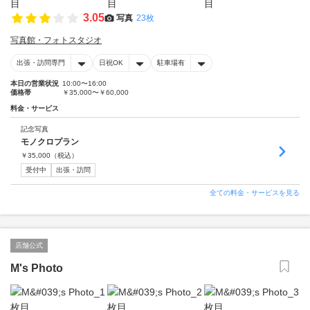
3.05
写真
23枚
写真館・フォトスタジオ
出張・訪問専門
日祝OK
駐車場有
本日の営業状況
10:00〜16:00
価格帯
￥35,000〜￥60,000
料金・サービス
記念写真
モノクロプラン
￥
35,000
（税込）
受付中
出張・訪問
全ての料金・サービスを見る
店舗公式
M's Photo