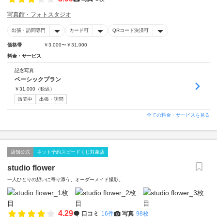
写真館・フォトスタジオ
出張・訪問専門
カード可
QRコード決済可
価格帯
￥3,000〜￥31,000
料金・サービス
記念写真
ベーシックプラン
￥
31,000
（税込）
販売中
出張・訪問
全ての料金・サービスを見る
店舗公式
ネット予約スピードくじ対象店
studio flower
一人ひとりの想いに寄り添う、オーダーメイド撮影。
4.29
口コミ
16件
写真
98枚