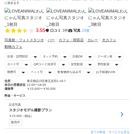
に収めます
3.55
口コミ
3件
写真
15枚
写真館・フォトスタジオ
バー
カフェ・喫茶店
カレー
犬カフェ
動物カフェ
出張・訪問対応
ネット予約
日祝OK
クーポン有
カード可
QRコード決済可
女性歓迎
男性歓迎
喫煙可
ペット可
飲食物持ち込み可
お子様連れOK
住所
東京都品川区東五反田1-19-7
本日の営業状況
12:00〜18:00
価格帯
￥15,000〜￥50,000
料金・サービス
記念写真
スタジオモデル撮影プラン
￥
15,000
（税込）
販売中
全ての料金・サービスを見る