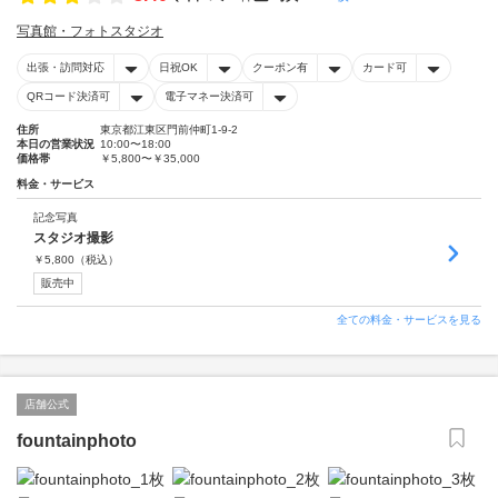
写真館・フォトスタジオ
出張・訪問対応
日祝OK
クーポン有
カード可
QRコード決済可
電子マネー決済可
住所
東京都江東区門前仲町1-9-2
本日の営業状況
10:00〜18:00
価格帯
￥5,800〜￥35,000
料金・サービス
記念写真
スタジオ撮影
￥
5,800
（税込）
販売中
全ての料金・サービスを見る
店舗公式
fountainphoto