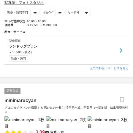
写真館・フォトスタジオ
出張・訪問専門
日祝OK
カード可
本日の営業状況
10:00〜18:00
価格帯
￥19,500〜￥198,000
料金・サービス
記念写真
ランドッグプラン
￥
38,500
（税込）
出張・訪問
全ての料金・サービスを見る
店舗公式
minimarucyan
プロのカメラマンが撮影する“思い出の一枚”｜埼玉県全域、千葉県（一部地域）は出張費無料
☆
3.09
写真
3枚