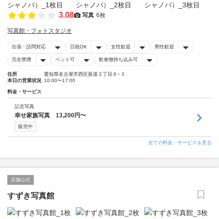
3.08
写真
6枚
写真館・フォトスタジオ
出張・訪問対応
日祝OK
女性歓迎
男性歓迎
完全禁煙
ペット可
飲食物持ち込み可
住所
愛知県名古屋市西区新道２丁目６−３
本日の営業状況
10:00〜17:00
料金・サービス
記念写真
幸せ家族写真 13,200円〜
販売中
全ての料金・サービスを見る
店舗公式
すずき写真館