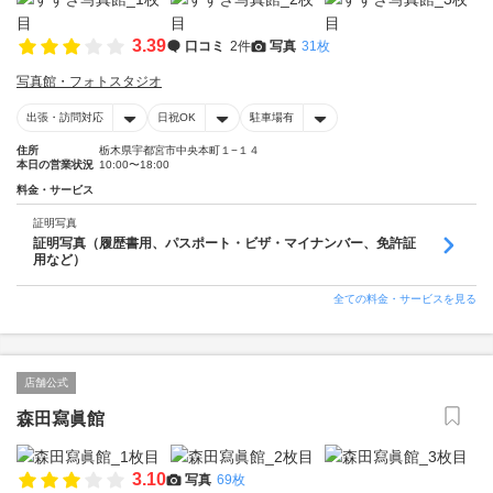
3.39
口コミ
2件
写真
31枚
写真館・フォトスタジオ
出張・訪問対応
日祝OK
駐車場有
住所
栃木県宇都宮市中央本町１−１４
本日の営業状況
10:00〜18:00
料金・サービス
証明写真
証明写真（履歴書用、パスポート・ビザ・マイナンバー、免許証
用など）
全ての料金・サービスを見る
店舗公式
森田寫眞館
3.10
写真
69枚