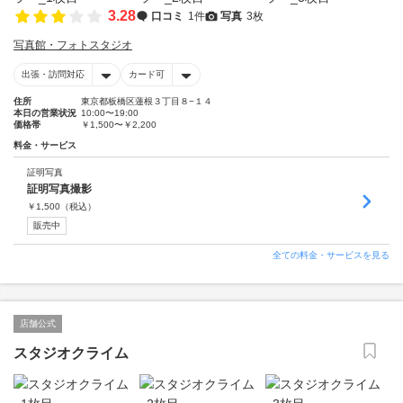
3.28
口コミ
1件
写真
3枚
写真館・フォトスタジオ
出張・訪問対応
カード可
住所
東京都板橋区蓮根３丁目８−１４
本日の営業状況
10:00〜19:00
価格帯
￥1,500〜￥2,200
料金・サービス
証明写真
証明写真撮影
￥
1,500
（税込）
販売中
全ての料金・サービスを見る
店舗公式
スタジオクライム