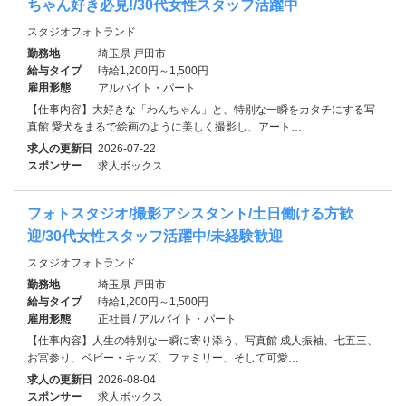
ちゃん好き必見!/30代女性スタッフ活躍中
スタジオフォトランド
勤務地
埼玉県 戸田市
給与タイプ
時給1,200円～1,500円
雇用形態
アルバイト・パート
【仕事内容】大好きな「わんちゃん」と、特別な一瞬をカタチにする写
真館 愛犬をまるで絵画のように美しく撮影し、アート…
求人の更新日
2026-07-22
スポンサー
求人ボックス
フォトスタジオ/撮影アシスタント/土日働ける方歓
迎/30代女性スタッフ活躍中/未経験歓迎
スタジオフォトランド
勤務地
埼玉県 戸田市
給与タイプ
時給1,200円～1,500円
雇用形態
正社員 / アルバイト・パート
【仕事内容】人生の特別な一瞬に寄り添う、写真館 成人振袖、七五三、
お宮参り、ベビー・キッズ、ファミリー、そして可愛…
求人の更新日
2026-08-04
スポンサー
求人ボックス