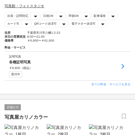
写真館・フォトスタジオ
出張・訪問対応
日祝OK
早朝OK
駐車場有
カード可
QRコード決済可
電子マネー決済可
住所
千葉県市川市八幡1-2-23
本日の営業状況
8:00〜21:00
価格帯
￥6,600〜￥61,600
料金・サービス
証明写真
各種証明写真
￥
6,600
（税込）
受付中
全ての料金・サービスを見る
店舗公式
写真屋カリノカラー