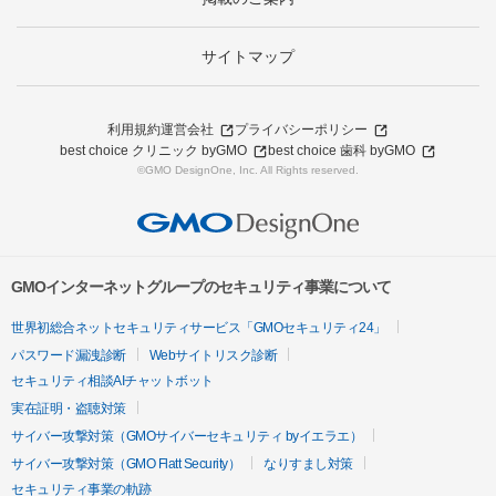
サイトマップ
利用規約
運営会社
プライバシーポリシー
best choice クリニック byGMO
best choice 歯科 byGMO
©GMO DesignOne, Inc. All Rights reserved.
GMOインターネットグループのセキュリティ事業について
世界初総合ネットセキュリティサービス「GMOセキュリティ24」
パスワード漏洩診断
Webサイトリスク診断
セキュリティ相談AIチャットボット
実在証明・盗聴対策
サイバー攻撃対策（GMOサイバーセキュリティ byイエラエ）
サイバー攻撃対策（GMO Flatt Security）
なりすまし対策
セキュリティ事業の軌跡