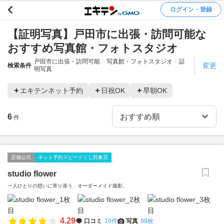
ログイン・登録
【証明写真】戸田市に出張・訪問可能な
おすすめ写真館・フォトスタジオ
戸田市に出張・訪問可能
写真館・フォトスタジオ
証
変更
検索条件
明写真
エキテンネット予約
日祝OK
早朝OK
6
件
店舗公式
ネット予約スピードくじ対象店
studio flower
一人ひとりの想いに寄り添う、オーダーメイド撮影。
4.29
口コミ
16件
写真
98枚