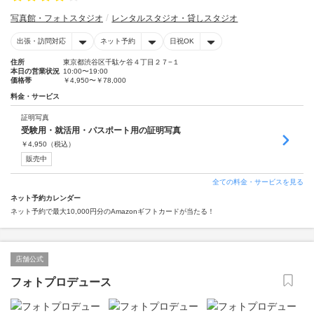
写真館・フォトスタジオ
レンタルスタジオ・貸しスタジオ
出張・訪問対応
ネット予約
日祝OK
住所
東京都渋谷区千駄ケ谷４丁目２７−１
本日の営業状況
10:00〜19:00
価格帯
￥4,950〜￥78,000
料金・サービス
証明写真
受験用・就活用・パスポート用の証明写真
￥
4,950
（税込）
販売中
全ての料金・サービスを見る
ネット予約カレンダー
ネット予約で最大10,000円分のAmazonギフトカードが当たる！
店舗公式
フォトプロデュース