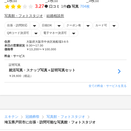
3.27
口コミ
1件
写真
704枚
写真館・フォトスタジオ
結婚相談所
出張・訪問対応
日祝OK
クーポン有
カード可
QRコード決済可
電子マネー決済可
住所
大阪府大阪市中央区南船場3-6-5
本日の営業状況
9:30〜17:30
価格帯
￥13,200〜￥100,000
料金・サービス
証明写真
就活写真・スナップ写真＋証明写真セット
￥
28,600
（税込）
全ての料金・サービスを見る
エキテン
冠婚葬祭
写真館・フォトスタジオ
埼玉県戸田市に出張・訪問可能な写真館・フォトスタジオ