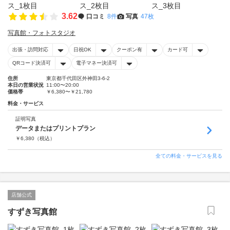
3.62
口コミ
8件
写真
47枚
写真館・フォトスタジオ
出張・訪問対応
日祝OK
クーポン有
カード可
QRコード決済可
電子マネー決済可
住所
東京都千代田区外神田3-6-2
本日の営業状況
11:00〜20:00
価格帯
￥6,380〜￥21,780
料金・サービス
証明写真
データまたはプリントプラン
￥
6,380
（税込）
全ての料金・サービスを見る
店舗公式
すずき写真館