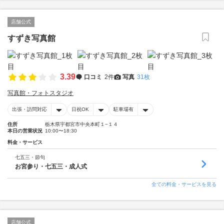
店舗公式
すずき写真館
3.39
口コミ
2件
写真
31枚
写真館・フォトスタジオ
出張・訪問対応
日祝OK
駐車場有
住所
栃木県宇都宮市中央本町１−１４
本日の営業状況
10:00〜18:30
料金・サービス
七五三・節句
お宮参り・七五三・成人式
全ての料金・サービスを見る
店舗公式