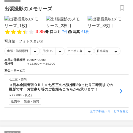
出張撮影のメモリーズ
3.85
口コミ
7件
写真
61枚
写真館・フォトスタジオ
出張・訪問専門
日祝OK
クーポン有
駐車場有
本日の営業状況
10:00〜20:00
価格帯
￥22,000〜￥44,000
料金・サービス
七五三・節句
＜日本全国出張ＯＫ！＞七五三の出張撮影/ゆったり二時間までの
撮影です！お宮参り等のご依頼もこちらから承ります！
￥
22,000
（税込）
販売中
出張・訪問
全ての料金・サービスを見る