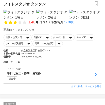
フォトスタジオ タンタン
3.40
口コミ
2件
写真
1978枚
写真館・フォトスタジオ
出張・訪問対応
日祝OK
クーポン有
カード可
QRコード決済可
電子マネー決済可
住所
東京都江東区門前仲町1-9-2
本日の営業状況
10:00〜18:00
価格帯
￥5,800〜￥35,000
料金・サービス
七五三・節句
平日七五三・節句・お宮参
販売中
全ての料金・サービスを見る
店舗公式