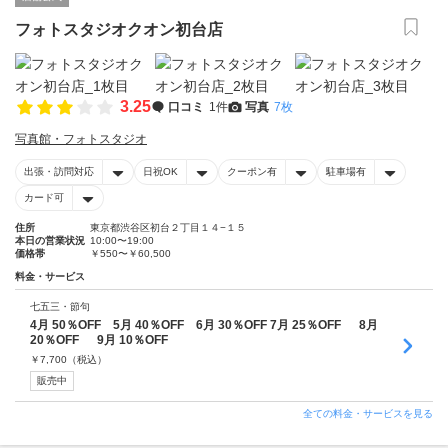
フォトスタジオクオン初台店
3.25
口コミ
1件
写真
7枚
写真館・フォトスタジオ
出張・訪問対応
日祝OK
クーポン有
駐車場有
カード可
住所
東京都渋谷区初台２丁目１４−１５
本日の営業状況
10:00〜19:00
価格帯
￥550〜￥60,500
料金・サービス
七五三・節句
4月 50％OFF 5月 40％OFF 6月 30％OFF 7月 25％OFF 8月
20％OFF 9月 10％OFF
￥
7,700
（税込）
販売中
全ての料金・サービスを見る