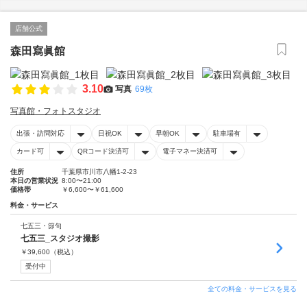
店舗公式
森田寫眞館
3.10
写真
69枚
写真館・フォトスタジオ
出張・訪問対応
日祝OK
早朝OK
駐車場有
カード可
QRコード決済可
電子マネー決済可
住所
千葉県市川市八幡1-2-23
本日の営業状況
8:00〜21:00
価格帯
￥6,600〜￥61,600
料金・サービス
七五三・節句
七五三_スタジオ撮影
￥
39,600
（税込）
受付中
全ての料金・サービスを見る