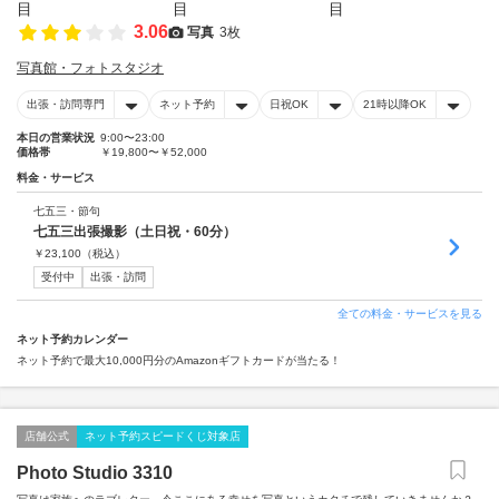
3.06
写真
3枚
写真館・フォトスタジオ
出張・訪問専門
ネット予約
日祝OK
21時以降OK
本日の営業状況
9:00〜23:00
価格帯
￥19,800〜￥52,000
料金・サービス
七五三・節句
七五三出張撮影（土日祝・60分）
￥
23,100
（税込）
受付中
出張・訪問
全ての料金・サービスを見る
ネット予約カレンダー
ネット予約で最大10,000円分のAmazonギフトカードが当たる！
店舗公式
ネット予約スピードくじ対象店
Photo Studio 3310