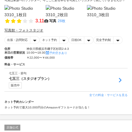
写真は家族へのラブレター。今ここにある幸せを写真というカタチで残していきませんか？
3.11
写真
28枚
写真館・フォトスタジオ
出張・訪問対応
ネット予約
日祝OK
完全予約制
住所
神奈川県横浜市磯子区杉田2-4-3
本日の営業状況
10:00〜18:30
予約空きあり
価格帯
￥22,000〜￥44,000
料金・サービス
七五三・節句
七五三（スタジオプラン）
販売中
全ての料金・サービスを見る
ネット予約カレンダー
ネット予約で最大10,000円分のAmazonギフトカードが当たる！
店舗公式