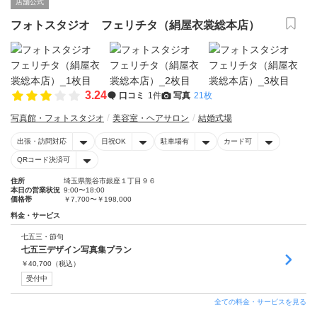
店舗公式
フォトスタジオ フェリチタ（絹屋衣裳総本店）
3.24
口コミ
1件
写真
21枚
写真館・フォトスタジオ
美容室・ヘアサロン
結婚式場
出張・訪問対応
日祝OK
駐車場有
カード可
QRコード決済可
住所
埼玉県熊谷市銀座１丁目９６
本日の営業状況
9:00〜18:00
価格帯
￥7,700〜￥198,000
料金・サービス
七五三・節句
七五三デザイン写真集プラン
￥
40,700
（税込）
受付中
全ての料金・サービスを見る