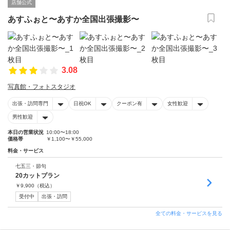
店舗公式
あすふぉと〜あすか全国出張撮影〜
3.08
写真館・フォトスタジオ
出張・訪問専門
日祝OK
クーポン有
女性歓迎
男性歓迎
本日の営業状況
10:00〜18:00
価格帯
￥1,100〜￥55,000
料金・サービス
七五三・節句
20カットプラン
￥
9,900
（税込）
受付中
出張・訪問
全ての料金・サービスを見る