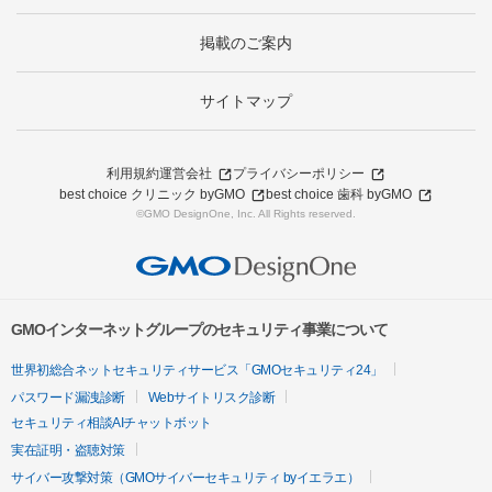
掲載のご案内
サイトマップ
利用規約
運営会社
プライバシーポリシー
best choice クリニック byGMO
best choice 歯科 byGMO
©GMO DesignOne, Inc. All Rights reserved.
GMOインターネットグループのセキュリティ事業について
世界初総合ネットセキュリティサービス「GMOセキュリティ24」
パスワード漏洩診断
Webサイトリスク診断
セキュリティ相談AIチャットボット
実在証明・盗聴対策
サイバー攻撃対策（GMOサイバーセキュリティ byイエラエ）