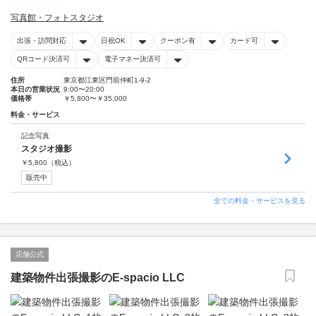
写真館・フォトスタジオ
出張・訪問対応
日祝OK
クーポン有
カード可
QRコード決済可
電子マネー決済可
住所
東京都江東区門前仲町1-9-2
本日の営業状況
9:00〜20:00
価格帯
￥5,800〜￥35,000
料金・サービス
記念写真
スタジオ撮影
￥
5,800
（税込）
販売中
全ての料金・サービスを見る
店舗公式
建築物件出張撮影のE-spacio LLC