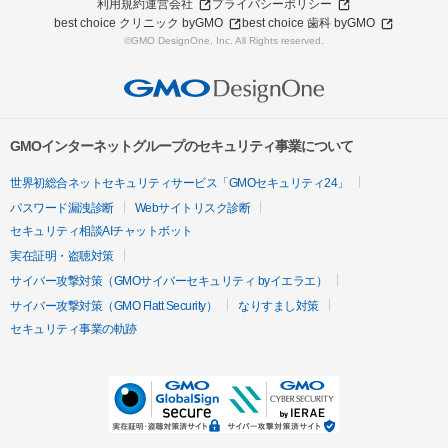
利用規約
運営会社
プライバシーポリシー
best choice クリニック byGMO
best choice 歯科 byGMO
©GMO DesignOne, Inc. All Rights reserved.
GMOインターネットグループのセキュリティ事業について
世界初総合ネットセキュリティサービス「GMOセキュリティ24」
パスワード漏洩診断
Webサイトリスク診断
セキュリティ相談AIチャットボット
実在証明・盗聴対策
サイバー攻撃対策（GMOサイバーセキュリティ byイエラエ）
サイバー攻撃対策（GMO Flatt Security）
なりすまし対策
セキュリティ事業の軌跡