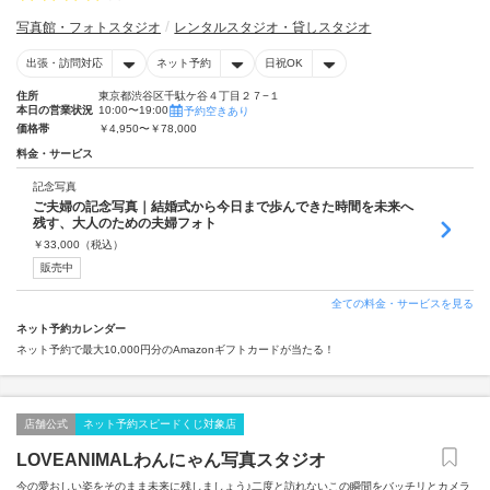
写真館・フォトスタジオ
レンタルスタジオ・貸しスタジオ
出張・訪問対応
ネット予約
日祝OK
住所
東京都渋谷区千駄ケ谷４丁目２７−１
本日の営業状況
10:00〜19:00
予約空きあり
価格帯
￥4,950〜￥78,000
料金・サービス
記念写真
ご夫婦の記念写真｜結婚式から今日まで歩んできた時間を未来へ
残す、大人のための夫婦フォト
￥
33,000
（税込）
販売中
全ての料金・サービスを見る
ネット予約カレンダー
ネット予約で最大10,000円分のAmazonギフトカードが当たる！
店舗公式
ネット予約スピードくじ対象店
LOVEANIMALわんにゃん写真スタジオ
今の愛おしい姿をそのまま未来に残しましょう♪二度と訪れないこの瞬間をバッチリとカメラ