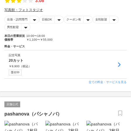
3.08
写真館・フォトスタジオ
出張・訪問専門
日祝OK
クーポン有
女性歓迎
男性歓迎
本日の営業状況
10:00〜18:00
価格帯
￥1,100〜￥55,000
料金・サービス
記念写真
20カット
￥
9,900
（税込）
受付中
全ての料金・サービスを見る
店舗公式
pashanova（パシャノバ）