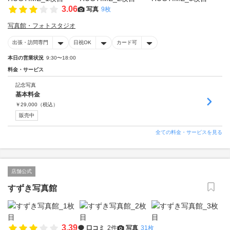
3.06
写真
9枚
写真館・フォトスタジオ
出張・訪問専門
日祝OK
カード可
本日の営業状況
9:30〜18:00
料金・サービス
記念写真
基本料金
￥
29,000
（税込）
販売中
全ての料金・サービスを見る
店舗公式
すずき写真館
3.39
口コミ
2件
写真
31枚