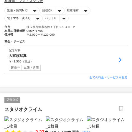
写真館・フォトスタジオ
出張・訪問対応
日祝OK
駐車場有
電子マネー決済可
ペット可
住所
埼玉県所沢市若狭１丁目２９４０−２
本日の営業状況
9:00〜17:00
価格帯
￥2,000〜￥120,000
料金・サービス
記念写真
大家族写真
￥
43,500
（税込）
販売中
出張・訪問
全ての料金・サービスを見る
店舗公式
スタジオクライム