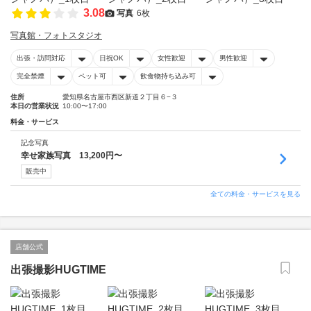
3.08
写真
6枚
写真館・フォトスタジオ
出張・訪問対応
日祝OK
女性歓迎
男性歓迎
完全禁煙
ペット可
飲食物持ち込み可
住所
愛知県名古屋市西区新道２丁目６−３
本日の営業状況
10:00〜17:00
料金・サービス
記念写真
幸せ家族写真 13,200円〜
販売中
全ての料金・サービスを見る
店舗公式
出張撮影HUGTIME