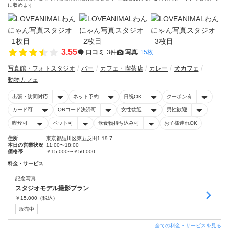
に収めます
3.55
口コミ
3件
写真
15枚
写真館・フォトスタジオ
バー
カフェ・喫茶店
カレー
犬カフェ
動物カフェ
出張・訪問対応
ネット予約
日祝OK
クーポン有
カード可
QRコード決済可
女性歓迎
男性歓迎
喫煙可
ペット可
飲食物持ち込み可
お子様連れOK
住所
東京都品川区東五反田1-19-7
本日の営業状況
11:00〜18:00
価格帯
￥15,000〜￥50,000
料金・サービス
記念写真
スタジオモデル撮影プラン
￥
15,000
（税込）
販売中
全ての料金・サービスを見る