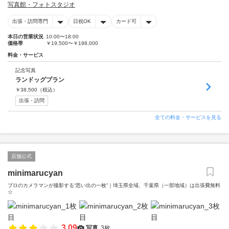
写真館・フォトスタジオ
出張・訪問専門
日祝OK
カード可
本日の営業状況
10:00〜18:00
価格帯
￥19,500〜￥198,000
料金・サービス
記念写真
ランドッグプラン
￥
38,500
（税込）
出張・訪問
全ての料金・サービスを見る
店舗公式
minimarucyan
プロのカメラマンが撮影する“思い出の一枚”｜埼玉県全域、千葉県（一部地域）は出張費無料
☆
3.09
写真
3枚