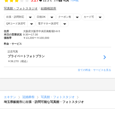
3.27
口コミ
1件
写真
704枚
写真館・フォトスタジオ
結婚相談所
出張・訪問対応
日祝OK
クーポン有
カード可
QRコード決済可
電子マネー決済可
住所
大阪府大阪市中央区南船場3-6-5
本日の営業状況
9:30〜17:30
価格帯
￥13,200〜￥100,000
料金・サービス
記念写真
プライベートフォトプラン
￥
39,270
（税込）
全ての料金・サービスを見る
エキテン
冠婚葬祭
写真館・フォトスタジオ
埼玉県飯能市に出張・訪問可能な写真館・フォトスタジオ