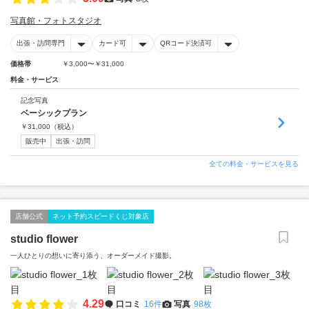
写真館・フォトスタジオ
出張・訪問専門
カード可
QRコード決済可
価格帯
￥3,000〜￥31,000
料金・サービス
記念写真
ベーシックプラン
￥
31,000
（税込）
販売中
出張・訪問
全ての料金・サービスを見る
店舗公式
ネット予約スピードくじ対象店
studio flower
一人ひとりの想いに寄り添う、オーダーメイド撮影。
4.29
口コミ
16件
写真
98枚