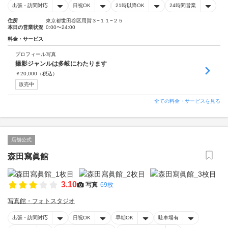
出張・訪問対応
日祝OK
21時以降OK
24時間営業
住所
東京都世田谷区用賀３−１１−２５
本日の営業状況
0:00〜24:00
料金・サービス
プロフィール写真
撮影ジャンルは多岐にわたります
￥
20,000
（税込）
販売中
全ての料金・サービスを見る
店舗公式
森田寫眞館
3.10
写真
69枚
写真館・フォトスタジオ
出張・訪問対応
日祝OK
早朝OK
駐車場有