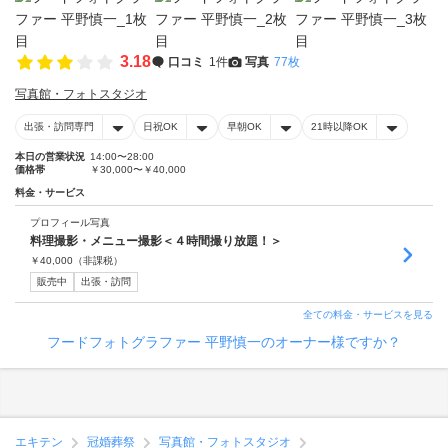
3.18
口コミ
1件
写真
77枚
写真館・フォトスタジオ
出張・訪問専門
日祝OK
早朝OK
21時以降OK
本日の営業状況
14:00〜28:00
価格帯
￥30,000〜￥40,000
料金・サービス
プロフィール写真
料理撮影・メニュー撮影＜４時間撮り放題！＞
￥
40,000
（非課税）
販売中
出張・訪問
全ての料金・サービスを見る
フードフォトグラファー 平野慎一のオーナー様ですか？
エキテン
冠婚葬祭
写真館・フォトスタジオ