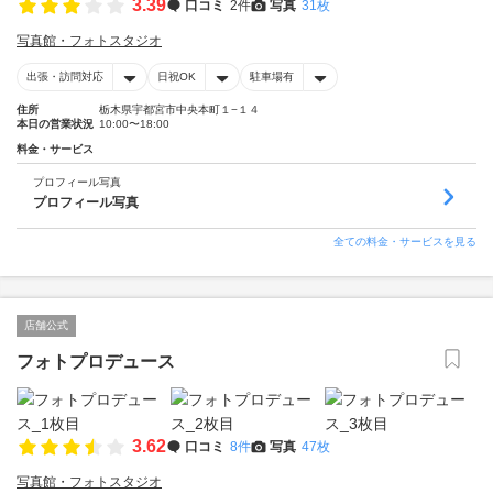
3.39
口コミ
2件
写真
31枚
写真館・フォトスタジオ
出張・訪問対応
日祝OK
駐車場有
住所
栃木県宇都宮市中央本町１−１４
本日の営業状況
10:00〜18:00
料金・サービス
プロフィール写真
プロフィール写真
全ての料金・サービスを見る
店舗公式
フォトプロデュース
3.62
口コミ
8件
写真
47枚
写真館・フォトスタジオ