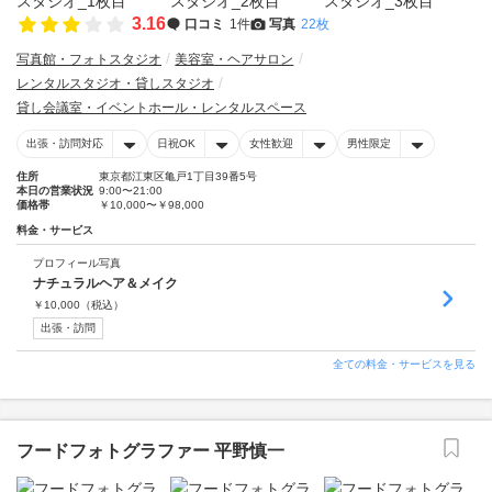
3.16
口コミ
1件
写真
22枚
写真館・フォトスタジオ
美容室・ヘアサロン
レンタルスタジオ・貸しスタジオ
貸し会議室・イベントホール・レンタルスペース
出張・訪問対応
日祝OK
女性歓迎
男性限定
住所
東京都江東区亀戸1丁目39番5号
本日の営業状況
9:00〜21:00
価格帯
￥10,000〜￥98,000
料金・サービス
プロフィール写真
ナチュラルヘア＆メイク
￥
10,000
（税込）
出張・訪問
全ての料金・サービスを見る
フードフォトグラファー 平野慎一