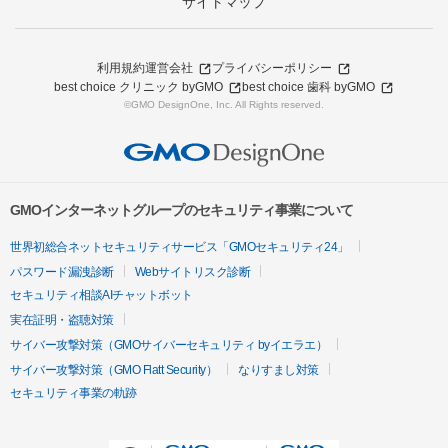
サイトマップ
利用規約
運営会社
プライバシーポリシー
best choice クリニック byGMO
best choice 歯科 byGMO
©GMO DesignOne, Inc. All Rights reserved.
GMOインターネットグループのセキュリティ事業について
世界初総合ネットセキュリティサービス「GMOセキュリティ24」
パスワード漏洩診断
Webサイトリスク診断
セキュリティ相談AIチャットボット
実在証明・盗聴対策
サイバー攻撃対策（GMOサイバーセキュリティ byイエラエ）
サイバー攻撃対策（GMO Flatt Security）
なりすまし対策
セキュリティ事業の軌跡