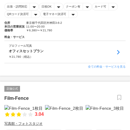
出張・訪問対応
日祝OK
クーポン有
カード可
QRコード決済可
電子マネー決済可
住所
東京都千代田区外神田3-6-2
本日の営業状況
11:00〜20:00
価格帯
￥6,380〜￥21,780
料金・サービス
プロフィール写真
オフィスセットプラン
￥
21,780
（税込）
全ての料金・サービスを見る
店舗公式
Film-Fence
3.04
写真館・フォトスタジオ