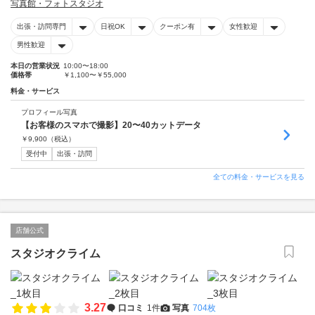
写真館・フォトスタジオ
出張・訪問専門
日祝OK
クーポン有
女性歓迎
男性歓迎
本日の営業状況
10:00〜18:00
価格帯
￥1,100〜￥55,000
料金・サービス
プロフィール写真
【お客様のスマホで撮影】20〜40カットデータ
￥
9,900
（税込）
受付中
出張・訪問
全ての料金・サービスを見る
店舗公式
スタジオクライム
3.27
口コミ
1件
写真
704枚