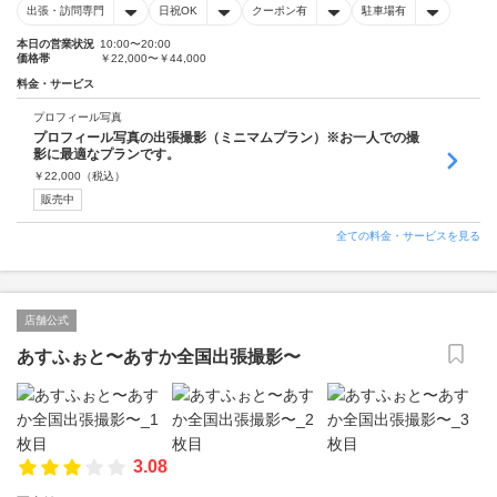
出張・訪問専門
日祝OK
クーポン有
駐車場有
本日の営業状況
10:00〜20:00
価格帯
￥22,000〜￥44,000
料金・サービス
プロフィール写真
プロフィール写真の出張撮影（ミニマムプラン）※お一人での撮
影に最適なプランです。
￥
22,000
（税込）
販売中
全ての料金・サービスを見る
店舗公式
あすふぉと〜あすか全国出張撮影〜
3.08