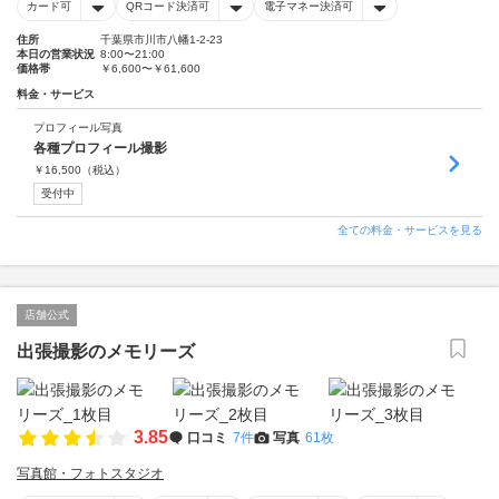
カード可
QRコード決済可
電子マネー決済可
住所
千葉県市川市八幡1-2-23
本日の営業状況
8:00〜21:00
価格帯
￥6,600〜￥61,600
料金・サービス
プロフィール写真
各種プロフィール撮影
￥
16,500
（税込）
受付中
全ての料金・サービスを見る
店舗公式
出張撮影のメモリーズ
3.85
口コミ
7件
写真
61枚
写真館・フォトスタジオ