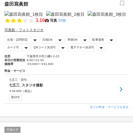
森田寫眞館
3.10
写真
69枚
写真館・フォトスタジオ
出張・訪問対応
日祝OK
早朝OK
駐車場有
カード可
QRコード決済可
電子マネー決済可
住所
千葉県市川市八幡1-2-23
本日の営業状況
8:00〜21:00
価格帯
￥6,600〜￥61,600
料金・サービス
七五三・節句
七五三_スタジオ撮影
￥
39,600
（税込）
受付中
全ての料金・サービスを見る
店舗公式