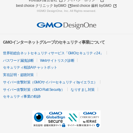
利用規約
運営会社
プライバシーポリシー
best choice クリニック byGMO
best choice 歯科 byGMO
©GMO DesignOne, Inc. All Rights reserved.
GMOインターネットグループのセキュリティ事業について
世界初総合ネットセキュリティサービス「GMOセキュリティ24」
パスワード漏洩診断
Webサイトリスク診断
セキュリティ相談AIチャットボット
実在証明・盗聴対策
サイバー攻撃対策（GMOサイバーセキュリティ byイエラエ）
サイバー攻撃対策（GMO Flatt Security）
なりすまし対策
セキュリティ事業の軌跡