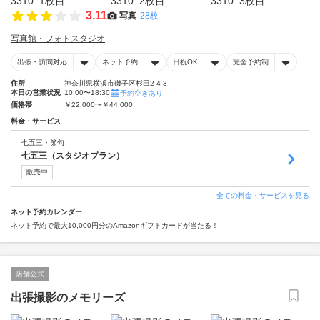
3.11
写真
28枚
写真館・フォトスタジオ
出張・訪問対応
ネット予約
日祝OK
完全予約制
住所
神奈川県横浜市磯子区杉田2-4-3
本日の営業状況
10:00〜18:30
予約空きあり
価格帯
￥22,000〜￥44,000
料金・サービス
七五三・節句
七五三（スタジオプラン）
販売中
全ての料金・サービスを見る
ネット予約カレンダー
ネット予約で最大10,000円分のAmazonギフトカードが当たる！
店舗公式
出張撮影のメモリーズ