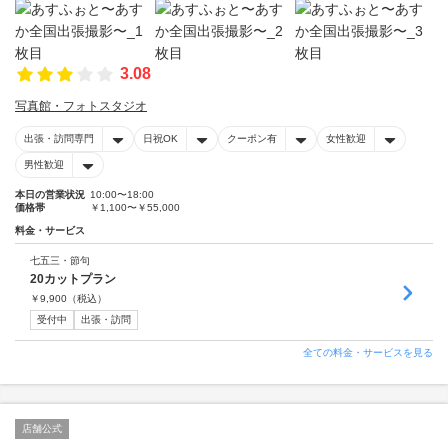
3.08
写真館・フォトスタジオ
出張・訪問専門
日祝OK
クーポン有
女性歓迎
男性歓迎
本日の営業状況
10:00〜18:00
価格帯
￥1,100〜￥55,000
料金・サービス
七五三・節句
20カットプラン
￥
9,900
（税込）
受付中
出張・訪問
全ての料金・サービスを見る
店舗公式