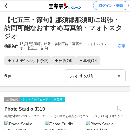
ログイン・登録
【七五三・節句】那須郡那須町に出張・
訪問可能なおすすめ写真館・フォトスタ
ジオ
那須郡那須町に出張・訪問可能
写真館・フォトスタジ
変更
検索条件
オ
七五三・節句
エキテンネット予約
日祝OK
早朝OK
6
件
店舗公式
ネット予約スピードくじ対象店
Photo Studio 3310
写真は家族へのラブレター。今ここにある幸せを写真というカタチで残していきませんか？