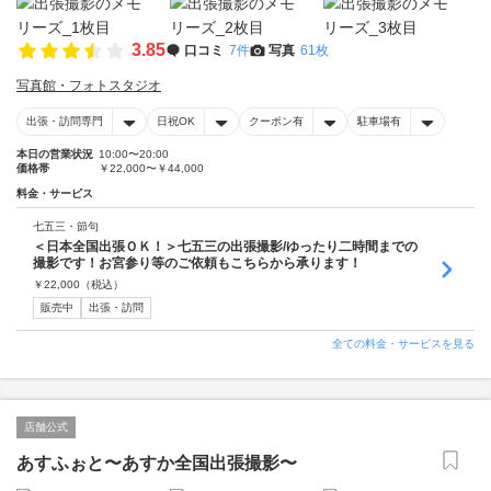
3.85
口コミ
7件
写真
61枚
写真館・フォトスタジオ
出張・訪問専門
日祝OK
クーポン有
駐車場有
本日の営業状況
10:00〜20:00
価格帯
￥22,000〜￥44,000
料金・サービス
七五三・節句
＜日本全国出張ＯＫ！＞七五三の出張撮影/ゆったり二時間までの
撮影です！お宮参り等のご依頼もこちらから承ります！
￥
22,000
（税込）
販売中
出張・訪問
全ての料金・サービスを見る
店舗公式
あすふぉと〜あすか全国出張撮影〜