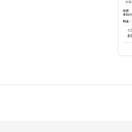
出張
住所
本日の
料金・
七
お