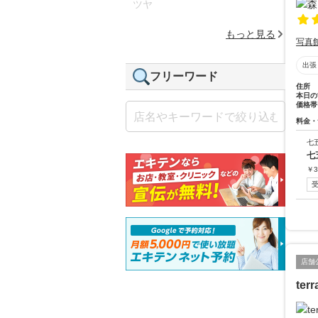
ツヤ
もっと見る
写真
出張
フリーワード
住所
本日の
価格帯
料金・
七
七
￥
3
店舗
ter