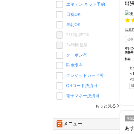
出
エキテン ネット予約
日祝OK
早朝OK
写真
21時以降OK
出張
24時間営業
本日の
価格帯
クーポン有
料金・
駐車場有
七
＜
クレジットカード可
￥
2
QRコード決済可
電子マネー決済可
もっと見る
店舗
メニュー
あ