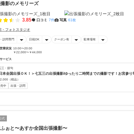
張撮影のメモリーズ
3.85
口コミ
7件
写真
61枚
館・フォトスタジオ
・訪問専門
日祝OK
クーポン有
駐車場有
営業状況
10:00〜20:00
￥22,000〜￥44,000
サービス
五三・節句
日本全国出張ＯＫ！＞七五三の出張撮影/ゆったり二時間までの撮影です！お宮参り
2,000
（税込）
販売中
出張・訪問
公式
すふぉと〜あすか全国出張撮影〜