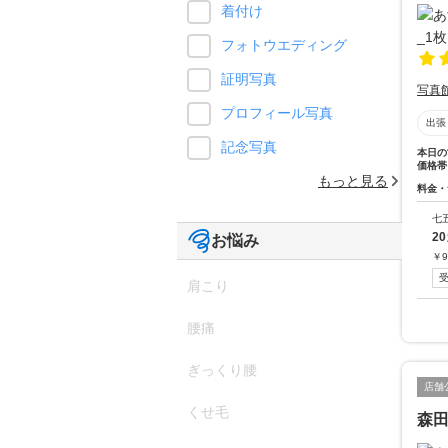
着付け
フォトウエディング
証明写真
写真
プロフィール写真
出張
記念写真
本日の
価格帯
もっと見る
料金・
七
2
お悩み
￥
9
肩こり
腰痛
ぎっくり腰
店舗
くせ毛
森