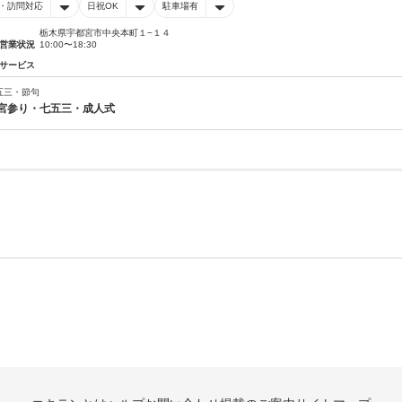
・訪問対応
日祝OK
駐車場有
栃木県宇都宮市中央本町１−１４
営業状況
10:00〜18:30
サービス
五三・節句
宮参り・七五三・成人式