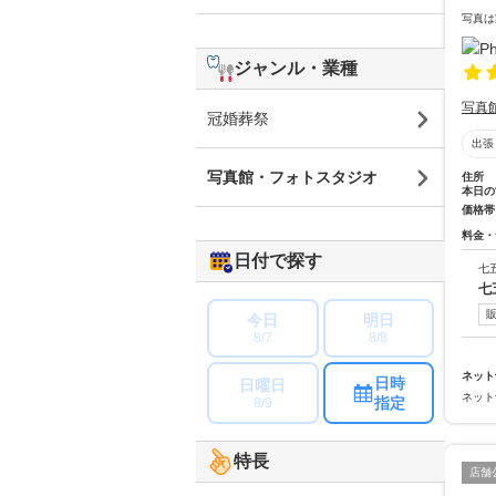
写真は
ジャンル・業種
写真
冠婚葬祭
出張
写真館・フォトスタジオ
住所
本日の
価格帯
料金・
日付で探す
七
七
今日
明日
8/7
8/8
ネット
日時
日曜日
ネット
指定
8/9
特長
店舗