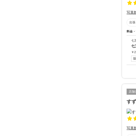
写真
出張
料金・
七
七
￥
2
店舗
す
写真