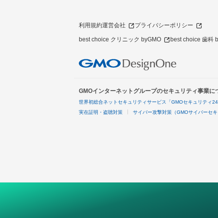
利用規約
運営会社
プライバシーポリシー
best choice クリニック byGMO
best choice 歯科
GMOインターネットグループのセキュリティ事業に
世界初総合ネットセキュリティサービス「GMOセキュリティ2
実在証明・盗聴対策
サイバー攻撃対策（GMOサイバーセキ