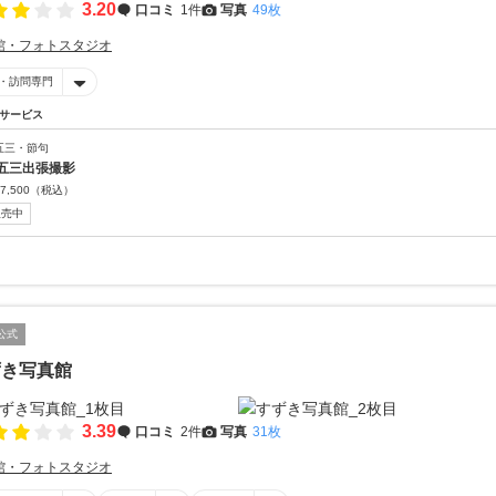
3.20
口コミ
1件
写真
49枚
館・フォトスタジオ
・訪問専門
サービス
五三・節句
五三出張撮影
7,500
（税込）
販売中
公式
ずき写真館
3.39
口コミ
2件
写真
31枚
館・フォトスタジオ