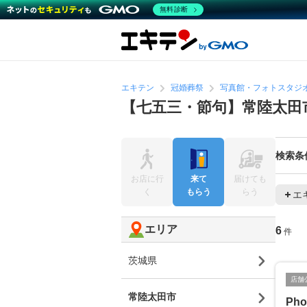
無料診断
エキテン
冠婚葬祭
写真館・フォトスタジ
【七五三・節句】常陸太田
検索条
お店に行
来て
届けても
く
もらう
らう
エ
エリア
6
件
茨城県
店舗
常陸太田市
Pho