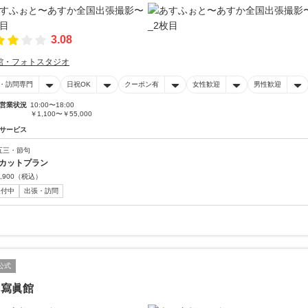
3.08
館・フォトスタジオ
・訪問専門
日祝OK
クーポン有
女性歓迎
男性歓迎
営業状況
10:00〜18:00
￥1,100〜￥55,000
サービス
五三・節句
0カットプラン
,900
（税込）
受付中
出張・訪問
公式
田寫眞館