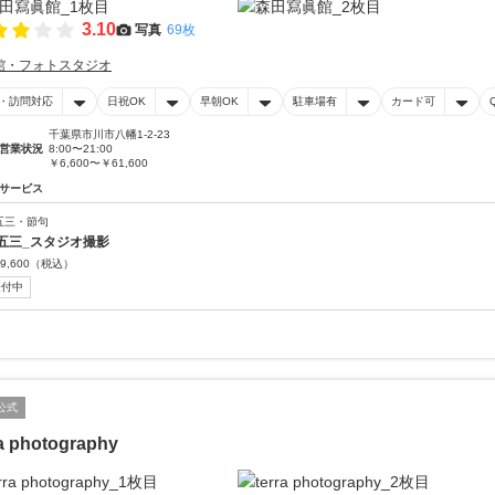
3.10
写真
69枚
館・フォトスタジオ
・訪問対応
日祝OK
早朝OK
駐車場有
カード可
千葉県市川市八幡1-2-23
営業状況
8:00〜21:00
￥6,600〜￥61,600
サービス
五三・節句
五三_スタジオ撮影
9,600
（税込）
受付中
公式
ra photography