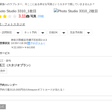
家族へのラブレター。今ここにある幸せを写真というカタチで残していきませんか？
3.11
写真
28枚
館・フォトスタジオ
・訪問対応
ネット予約
日祝OK
完全予約制
神奈川県横浜市磯子区杉田2-4-3
営業状況
10:00〜18:30
予約空きあり
￥22,000〜￥44,000
サービス
五三・節句
五三（スタジオプラン）
販売中
予約カレンダー
予約で最大10,000円分のAmazonギフトカードが当たる！
公式