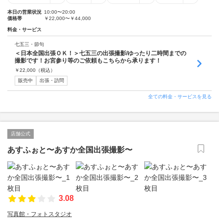
本日の営業状況
10:00〜20:00
価格帯
￥22,000〜￥44,000
料金・サービス
七五三・節句
＜日本全国出張ＯＫ！＞七五三の出張撮影/ゆったり二時間までの
撮影です！お宮参り等のご依頼もこちらから承ります！
￥
22,000
（税込）
販売中
出張・訪問
全ての料金・サービスを見る
店舗公式
あすふぉと〜あすか全国出張撮影〜
3.08
写真館・フォトスタジオ