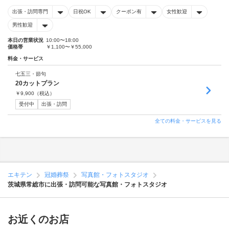
出張・訪問専門
日祝OK
クーポン有
女性歓迎
男性歓迎
本日の営業状況
10:00〜18:00
価格帯
￥1,100〜￥55,000
料金・サービス
七五三・節句
20カットプラン
￥
9,900
（税込）
受付中
出張・訪問
全ての料金・サービスを見る
エキテン
冠婚葬祭
写真館・フォトスタジオ
茨城県常総市に出張・訪問可能な写真館・フォトスタジオ
お近くのお店