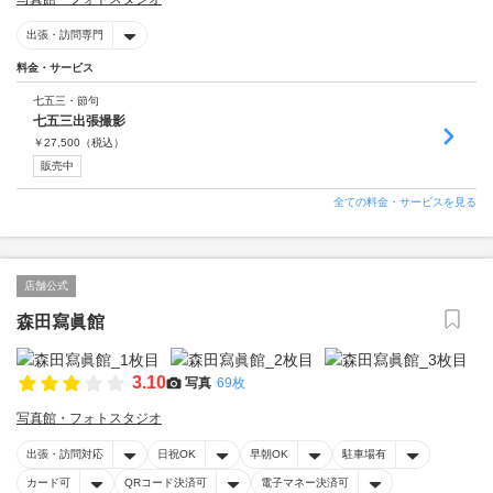
出張・訪問専門
料金・サービス
七五三・節句
七五三出張撮影
￥
27,500
（税込）
販売中
全ての料金・サービスを見る
店舗公式
森田寫眞館
3.10
写真
69枚
写真館・フォトスタジオ
出張・訪問対応
日祝OK
早朝OK
駐車場有
カード可
QRコード決済可
電子マネー決済可