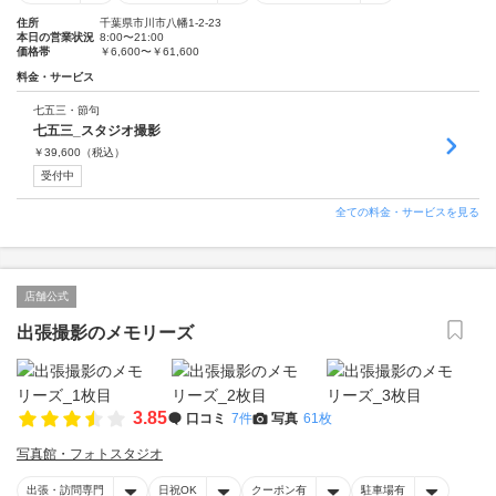
住所
千葉県市川市八幡1-2-23
本日の営業状況
8:00〜21:00
価格帯
￥6,600〜￥61,600
料金・サービス
七五三・節句
七五三_スタジオ撮影
￥
39,600
（税込）
受付中
全ての料金・サービスを見る
店舗公式
出張撮影のメモリーズ
3.85
口コミ
7件
写真
61枚
写真館・フォトスタジオ
出張・訪問専門
日祝OK
クーポン有
駐車場有