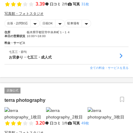
3.39
口コミ
2件
写真
31枚
写真館・フォトスタジオ
出張・訪問対応
日祝OK
駐車場有
住所
栃木県宇都宮市中央本町１−１４
本日の営業状況
10:00〜18:00
料金・サービス
七五三・節句
お宮参り・七五三・成人式
全ての料金・サービスを見る
店舗公式
terra photography
3.20
口コミ
1件
写真
49枚
写真館・フォトスタジオ