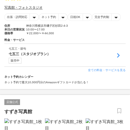
写真館・フォトスタジオ
出張・訪問対応
ネット予約
日祝OK
完全予約制
住所
神奈川県横浜市磯子区杉田2-4-3
本日の営業状況
10:00〜17:00
価格帯
￥22,000〜￥44,000
料金・サービス
七五三・節句
七五三（スタジオプラン）
販売中
全ての料金・サービスを見る
ネット予約カレンダー
ネット予約で最大10,000円分のAmazonギフトカードが当たる！
店舗公式
すずき写真館