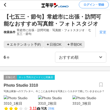
ログイン・登録
【七五三・節句】常総市に出張・訪問可
能なおすすめ写真館・フォトスタジオ
常総市に出張・訪問可能
写真館・フォトスタジオ
七
変更
検索条件
五三・節句
エキテンネット予約
日祝OK
早朝OK
6
件
店舗公式
ネット予約スピードくじ対象店
Photo Studio 3310
写真は家族へのラブレター。今ここにある幸せを写真というカタチで残していきませんか？
3.11
写真
28枚