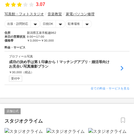
3.07
写真館・フォトスタジオ
音楽教室
家電パソコン修理
出張・訪問対応
日祝OK
駐車場有
住所
新潟県五泉市船越962
本日の営業状況
9:00〜17:00
価格帯
￥3,000〜￥30,000
料金・サービス
プロフィール写真
成功の決め手は第１印象から！マッチングアプリ・婚活等向け
お見合い写真撮影プラン
￥
30,000
（税込）
受付中
全ての料金・サービスを見る
店舗公式
スタジオクライム