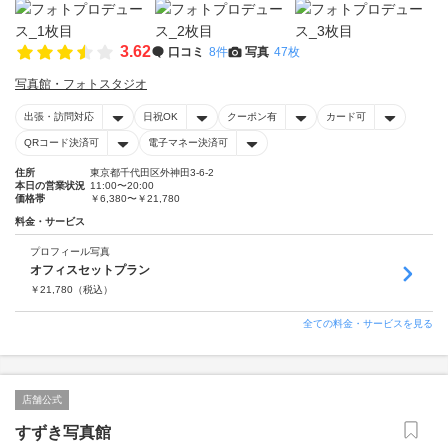
3.62
口コミ
8件
写真
47枚
写真館・フォトスタジオ
出張・訪問対応
日祝OK
クーポン有
カード可
QRコード決済可
電子マネー決済可
住所
東京都千代田区外神田3-6-2
本日の営業状況
11:00〜20:00
価格帯
￥6,380〜￥21,780
料金・サービス
プロフィール写真
オフィスセットプラン
￥
21,780
（税込）
全ての料金・サービスを見る
店舗公式
すずき写真館