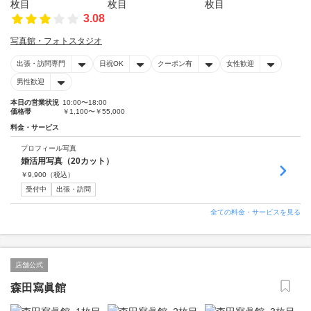
3.08
写真館・フォトスタジオ
出張・訪問専門
日祝OK
クーポン有
女性歓迎
男性歓迎
本日の営業状況
10:00〜18:00
価格帯
￥1,100〜￥55,000
料金・サービス
プロフィール写真
婚活用写真（20カット）
￥
9,900
（税込）
受付中
出張・訪問
全ての料金・サービスを見る
店舗公式
森田寫眞館