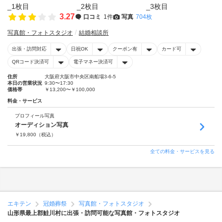
3.27
口コミ
1件
写真
704枚
写真館・フォトスタジオ
結婚相談所
出張・訪問対応
日祝OK
クーポン有
カード可
QRコード決済可
電子マネー決済可
住所
大阪府大阪市中央区南船場3-6-5
本日の営業状況
9:30〜17:30
価格帯
￥13,200〜￥100,000
料金・サービス
プロフィール写真
オーディション写真
￥
19,800
（税込）
全ての料金・サービスを見る
エキテン
冠婚葬祭
写真館・フォトスタジオ
山形県最上郡鮭川村に出張・訪問可能な写真館・フォトスタジオ