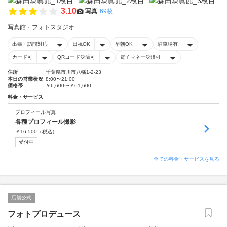
3.10
写真
69枚
写真館・フォトスタジオ
出張・訪問対応
日祝OK
早朝OK
駐車場有
カード可
QRコード決済可
電子マネー決済可
住所
千葉県市川市八幡1-2-23
本日の営業状況
8:00〜21:00
価格帯
￥6,600〜￥61,600
料金・サービス
プロフィール写真
各種プロフィール撮影
￥
16,500
（税込）
受付中
全ての料金・サービスを見る
店舗公式
フォトプロデュース