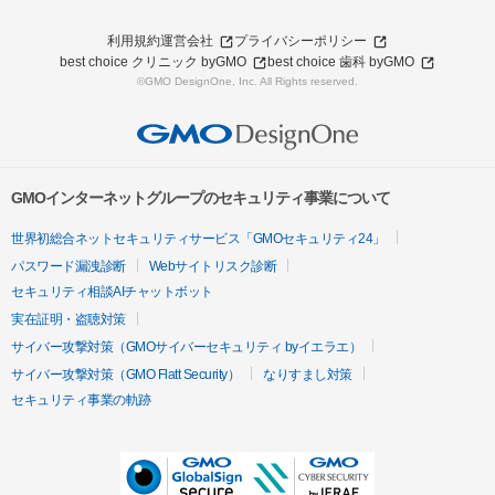
利用規約
運営会社
プライバシーポリシー
best choice クリニック byGMO
best choice 歯科 byGMO
©GMO DesignOne, Inc. All Rights reserved.
GMOインターネットグループのセキュリティ事業について
世界初総合ネットセキュリティサービス「GMOセキュリティ24」
パスワード漏洩診断
Webサイトリスク診断
セキュリティ相談AIチャットボット
実在証明・盗聴対策
サイバー攻撃対策（GMOサイバーセキュリティ byイエラエ）
サイバー攻撃対策（GMO Flatt Security）
なりすまし対策
セキュリティ事業の軌跡