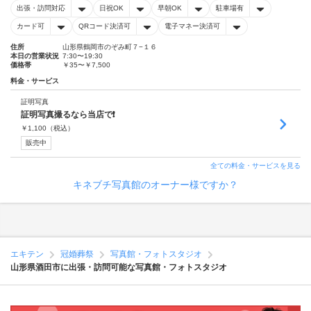
出張・訪問対応
日祝OK
早朝OK
駐車場有
カード可
QRコード決済可
電子マネー決済可
住所
山形県鶴岡市のぞみ町７−１６
本日の営業状況
7:30〜19:30
価格帯
￥35〜￥7,500
料金・サービス
証明写真
証明写真撮るなら当店で❗️
￥
1,100
（税込）
販売中
全ての料金・サービスを見る
キネブチ写真館のオーナー様ですか？
エキテン
冠婚葬祭
写真館・フォトスタジオ
山形県酒田市に出張・訪問可能な写真館・フォトスタジオ