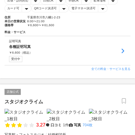
出張・訪問対応
日祝OK
早朝OK
駐車場有
カード可
QRコード決済可
電子マネー決済可
住所
千葉県市川市八幡1-2-23
本日の営業状況
8:00〜21:00
価格帯
￥6,600〜￥61,600
料金・サービス
証明写真
各種証明写真
￥
6,600
（税込）
受付中
全ての料金・サービスを見る
店舗公式
スタジオクライム
3.27
口コミ
1件
写真
704枚
写真館・フォトスタジオ
結婚相談所