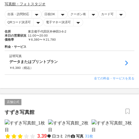
写真館・フォトスタジオ
出張・訪問対応
日祝OK
クーポン有
カード可
QRコード決済可
電子マネー決済可
住所
東京都千代田区外神田3-6-2
本日の営業状況
11:00〜20:00
価格帯
￥6,380〜￥21,780
料金・サービス
証明写真
データまたはプリントプラン
￥
6,380
（税込）
全ての料金・サービスを見る
店舗公式
すずき写真館
3.39
口コミ
2件
写真
31枚