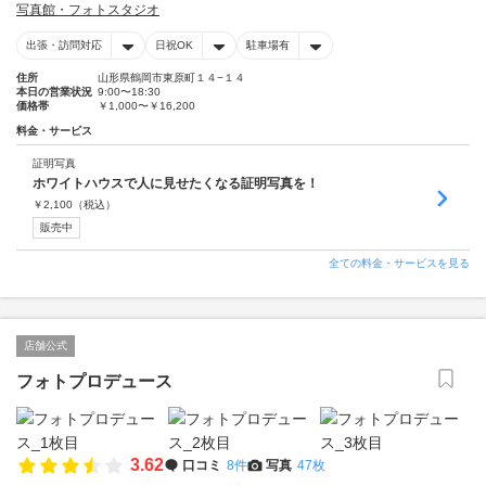
写真館・フォトスタジオ
出張・訪問対応
日祝OK
駐車場有
住所
山形県鶴岡市東原町１４−１４
本日の営業状況
9:00〜18:30
価格帯
￥1,000〜￥16,200
料金・サービス
証明写真
ホワイトハウスで人に見せたくなる証明写真を！
￥
2,100
（税込）
販売中
全ての料金・サービスを見る
店舗公式
フォトプロデュース
3.62
口コミ
8件
写真
47枚