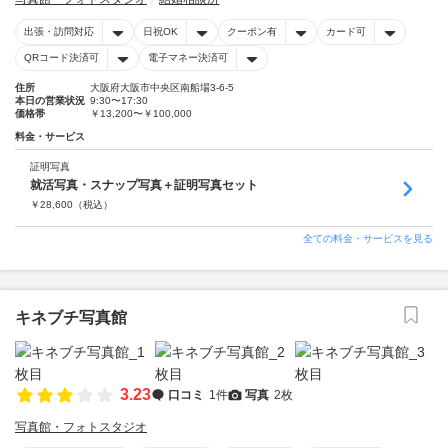
出張・訪問対応
日祝OK
クーポン有
カード可
QRコード決済可
電子マネー決済可
住所
大阪府大阪市中央区南船場3-6-5
本日の営業状況
9:30〜17:30
価格帯
￥13,200〜￥100,000
料金・サービス
証明写真
就活写真・スナップ写真＋証明写真セット
￥
28,600
（税込）
全ての料金・サービスを見る
キネブチ写真館
3.23
口コミ
1件
写真
2枚
写真館・フォトスタジオ