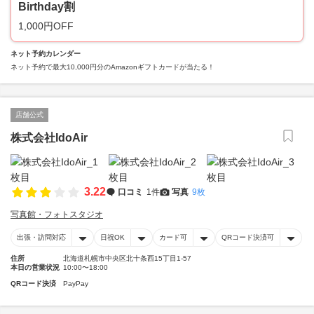
Birthday割
1,000円OFF
ネット予約カレンダー
ネット予約で最大10,000円分のAmazonギフトカードが当たる！
店舗公式
株式会社IdoAir
3.22
口コミ
1件
写真
9枚
写真館・フォトスタジオ
出張・訪問対応
日祝OK
カード可
QRコード決済可
住所
北海道札幌市中央区北十条西15丁目1-57
本日の営業状況
10:00〜18:00
QRコード決済
PayPay