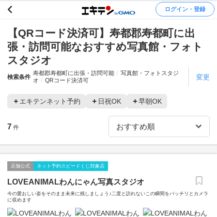
ログイン・登録
【QRコード決済可】寿都郡寿都町に出
張・訪問可能なおすすめ写真館・フォト
スタジオ
寿都郡寿都町に出張・訪問可能
写真館・フォトスタジ
変更
検索条件
オ
QRコード決済可
エキテンネット予約
日祝OK
早朝OK
7
件
店舗公式
ネット予約スピードくじ対象店
LOVEANIMALわんにゃん写真スタジオ
今の愛おしい姿をそのまま未来に残しましょう♪二度と訪れないこの瞬間をバッチリとカメラ
に収めます