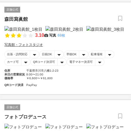
店舗公式
森田寫眞館
3.10
写真
69枚
写真館・フォトスタジオ
出張・訪問対応
日祝OK
早朝OK
駐車場有
カード可
QRコード決済可
電子マネー決済可
住所
千葉県市川市八幡1-2-23
本日の営業状況
8:00〜21:00
価格帯
￥6,600〜￥61,600
QRコード決済
PayPay
店舗公式
フォトプロデュース