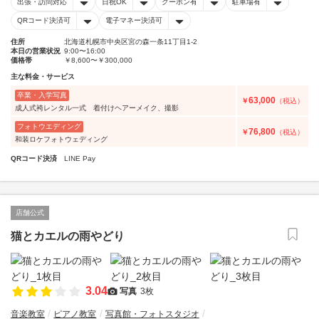
出張・訪問対応
日祝OK
クーポン有
駐車場有
QRコード決済可
電子マネー決済可
住所
北海道札幌市中央区宮の森一条11丁目1-2
本日の営業状況
9:00〜16:00
価格帯
￥8,600〜￥300,000
主な料金・サービス
卒業・入学写真
63,000
￥
（税込）
成人式袴レンタル一式 着付けヘアーメイク、撮影
フォトウエディング
76,800
￥
（税込）
和装ロケフォトウェディング
QRコード決済
LINE Pay
店舗公式
猫とカエルの雨やどり
3.04
写真
3枚
音楽教室
ピアノ教室
写真館・フォトスタジオ