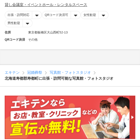
貸し会議室・イベントホール・レンタルスペース
出張・訪問対応
QRコード決済可
女性歓迎
男性歓迎
住所
東京都板橋区大山西町52-13
QRコード決済
その他
エキテン
冠婚葬祭
写真館・フォトスタジオ
北海道寿都郡寿都町に出張・訪問可能な写真館・フォトスタジオ