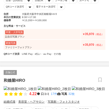
出張・訪問対応
日祝OK
クーポン有
カード可
QRコード決済可
電子マネー決済可
住所
大阪府大阪市中央区南船場3-6-5
本日の営業状況
9:30〜17:30
価格帯
￥13,200〜￥100,000
主な料金・サービス
卒業・入学写真
35,970
￥
（税込）
記念日写真プラン
家族写真
35,970
￥
（税込）
ファミリーフォトプラン
QRコード決済
LINE Pay
d払い
au Pay
その他
店舗公式
和婚屋HIRO
4.22
口コミ
17件
写真
32枚
結婚式場
美容室・ヘアサロン
写真館・フォトスタジオ