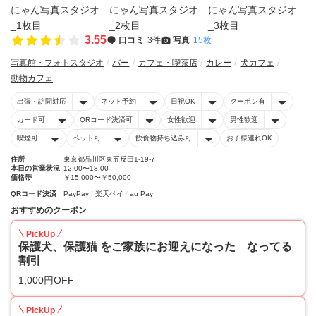
3.55
口コミ
3件
写真
15枚
写真館・フォトスタジオ
バー
カフェ・喫茶店
カレー
犬カフェ
動物カフェ
出張・訪問対応
ネット予約
日祝OK
クーポン有
カード可
QRコード決済可
女性歓迎
男性歓迎
喫煙可
ペット可
飲食物持ち込み可
お子様連れOK
住所
東京都品川区東五反田1-19-7
本日の営業状況
12:00〜18:00
価格帯
￥15,000〜￥50,000
QRコード決済
PayPay
楽天ペイ
au Pay
おすすめのクーポン
PickUp
保護犬、保護猫 をご家族にお迎えになった なってる
割引
1,000円OFF
PickUp