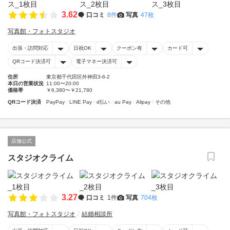
3.62
口コミ
8件
写真
47枚
写真館・フォトスタジオ
出張・訪問対応
日祝OK
クーポン有
カード可
QRコード決済可
電子マネー決済可
住所
東京都千代田区外神田3-6-2
本日の営業状況
11:00〜20:00
価格帯
￥6,380〜￥21,780
QRコード決済
PayPay
LINE Pay
d払い
au Pay
Alipay
その他
店舗公式
スタジオクライム
3.27
口コミ
1件
写真
704枚
写真館・フォトスタジオ
結婚相談所