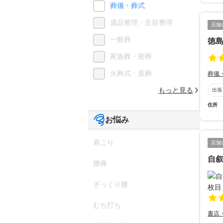
葬儀・葬式
遺品整理・生前整理
店舗
一般葬
徳
家族葬・密葬
火葬式・直葬
葬儀
もっと見る
出張
住所
お悩み
肩こり
店舗
自叙
腰痛
ぎっくり腰
むち打ち
書店