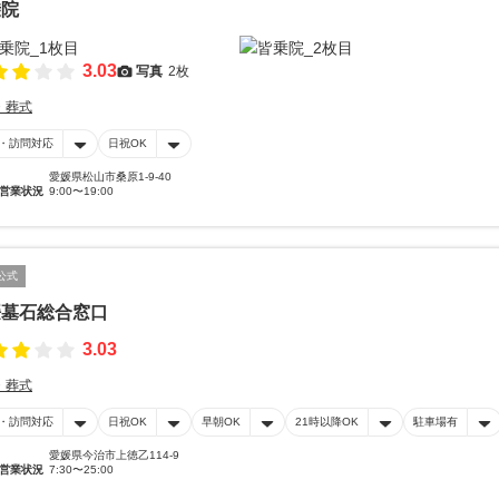
乗院
3.03
写真
2枚
・葬式
・訪問対応
日祝OK
愛媛県松山市桑原1-9-40
営業状況
9:00〜19:00
公式
媛墓石総合窓口
3.03
・葬式
・訪問対応
日祝OK
早朝OK
21時以降OK
駐車場有
愛媛県今治市上徳乙114-9
営業状況
7:30〜25:00