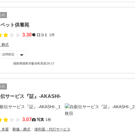
公式
島ペット供養苑
3.30
口コミ
1件
・葬式
・訪問対応
徳島県徳島市飯谷町高良26-17
公式
伝サービス『証』-AKASHI-
3.07
写真
1枚
・本屋
葬儀・葬式
便利屋・代行サービス