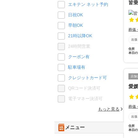
皆
エキテン ネット予約
日祝OK
早朝OK
葬儀
21時以降OK
出張
24時間営業
住所
本日の
クーポン有
駐車場有
店舗
クレジットカード可
愛
QRコード決済可
電子マネー決済可
葬儀
もっと見る
出張
住所
メニュー
本日の