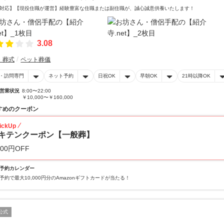
対応】【現役住職が運営】経験豊富な住職または副住職が、誠心誠意供養いたします！
3.08
・葬式
ペット葬儀
・訪問専門
ネット予約
日祝OK
早朝OK
21時以降OK
営業状況
8:00〜22:00
￥10,000〜￥160,000
すめのクーポン
ickUp
キテンクーポン【一般葬】
000円OFF
予約カレンダー
予約で最大10,000円分のAmazonギフトカードが当たる！
公式