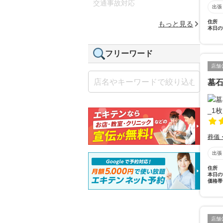
交通事故対応
出張
住所
もっと見る
本日の
フリーワード
店舗
墓石
葬儀
出張
住所
本日の
価格帯
店舗