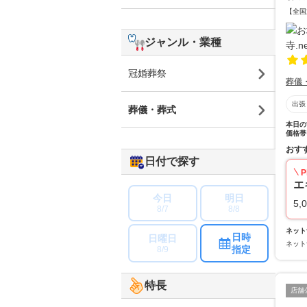
【全国
ジャンル・業種
冠婚葬祭
葬儀
出張
葬儀・葬式
本日の
価格帯
おす
日付で探す
P
エ
今日
明日
5,
8/7
8/8
ネット
日時
日曜日
ネット
指定
8/9
特長
店舗