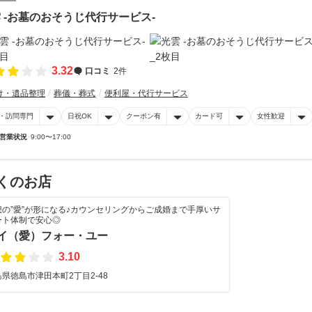
 -お墓のおそうじ代行サービス-
3.32
口コミ
2件
け・遺品整理
葬儀・葬式
便利屋・代行サービス
・訪問専門
日祝OK
クーポン有
カード可
女性歓迎
営業状況
9:00〜17:00
くのお店
想の”愛”が形になる♪カウンセリングからご成婚まで手厚いサ
ート体制で安心◎
イ（愛）フォー・ユー
3.10
県徳島市津田本町2丁目2-48