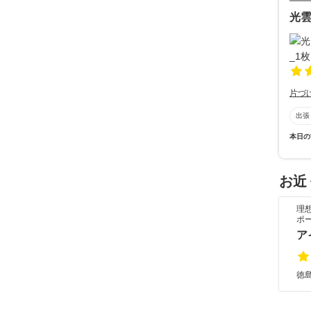
光雲
片づ
出張
本日の
お近
理
ポ
ア
徳島