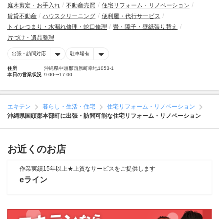
庭木剪定・お手入れ
不動産売買
住宅リフォーム・リノベーション
賃貸不動産
ハウスクリーニング
便利屋・代行サービス
トイレつまり・水漏れ修理・蛇口修理
畳・障子・壁紙張り替え
片づけ・遺品整理
出張・訪問対応
駐車場有
住所
沖縄県中頭郡西原町幸地1053-1
本日の営業状況
9:00〜17:00
エキテン
暮らし・生活・住宅
住宅リフォーム・リノベーション
沖縄県国頭郡本部町に出張・訪問可能な住宅リフォーム・リノベーション
お近くのお店
作業実績15年以上★上質なサービスをご提供します
eライン