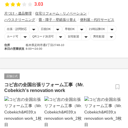
3.03
片づけ・遺品整理
住宅リフォーム・リノベーション
ハウスクリーニング
畳・障子・壁紙張り替え
便利屋・代行サービス
出張・訪問対応
日祝OK
早朝OK
21時以降OK
カード可
QRコード決済可
女性歓迎
男性歓迎
住所
栃木県足利市通2丁目2748-10
本日の営業状況
8:00〜24:00
店舗公式
コビ吉の全国出張リフォーム工事（Mr.
Cobekich's renovation work