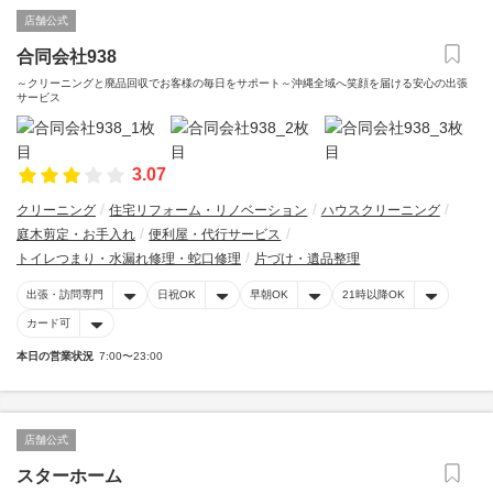
店舗公式
合同会社938
～クリーニングと廃品回収でお客様の毎日をサポート～沖縄全域へ笑顔を届ける安心の出張
サービス
3.07
クリーニング
住宅リフォーム・リノベーション
ハウスクリーニング
庭木剪定・お手入れ
便利屋・代行サービス
トイレつまり・水漏れ修理・蛇口修理
片づけ・遺品整理
出張・訪問専門
日祝OK
早朝OK
21時以降OK
カード可
本日の営業状況
7:00〜23:00
店舗公式
スターホーム