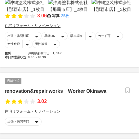
3.06
写真
25枚
住宅リフォーム・リノベーション
出張・訪問対応
早朝OK
駐車場有
カード可
女性歓迎
男性歓迎
住所
沖縄県那覇市山下町31-5
本日の営業状況
8:30〜18:30
店舗公式
renovation&repair works Worker Okinawa
3.02
住宅リフォーム・リノベーション
出張・訪問専門