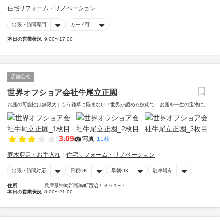
住宅リフォーム・リノベーション
出張・訪問専門
カード可
本日の営業状況
9:00〜17:00
店舗公式
世界オフショア会社牛尾立正園
お庭の可能性は無限大｜もう雑草に悩まない！世界が認めた技術で、お庭を一生の宝物に。
3.09
写真
11枚
庭木剪定・お手入れ
住宅リフォーム・リノベーション
出張・訪問対応
日祝OK
早朝OK
駐車場有
住所
兵庫県神崎郡福崎町西治１３０１−７
本日の営業状況
8:00〜21:00