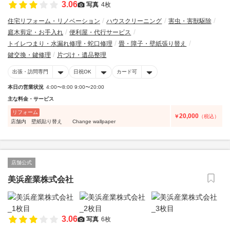
3.06
写真
4枚
住宅リフォーム・リノベーション
ハウスクリーニング
害虫・害獣駆除
庭木剪定・お手入れ
便利屋・代行サービス
トイレつまり・水漏れ修理・蛇口修理
畳・障子・壁紙張り替え
鍵交換・鍵修理
片づけ・遺品整理
出張・訪問専門
日祝OK
カード可
本日の営業状況
4:00〜8:00 9:00〜20:00
主な料金・サービス
リフォーム
20,000
￥
（税込）
店舗内 壁紙貼り替え Change wallpaper
店舗公式
美浜産業株式会社
3.06
写真
6枚