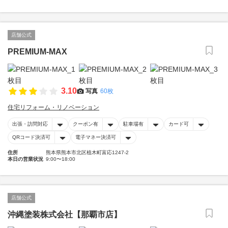
店舗公式
PREMIUM-MAX
3.10
写真
60枚
住宅リフォーム・リノベーション
出張・訪問対応
クーポン有
駐車場有
カード可
QRコード決済可
電子マネー決済可
住所
熊本県熊本市北区植木町富応1247-2
本日の営業状況
9:00〜18:00
店舗公式
沖縄塗装株式会社【那覇市店】