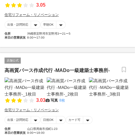
3.05
住宅リフォーム・リノベーション
出張・訪問対応
早朝OK
住所
沖縄県宜野湾市宜野湾3ー21ー5
本日の営業状況
8:00〜17:00
店舗公式
高画質パース作成代行 -MADo一級建築士事務所-
3.03
写真
8枚
住宅リフォーム・リノベーション
出張・訪問対応
日祝OK
カード可
住所
山口県周南市戎町1-23
本日の営業状況
9:00〜18:00