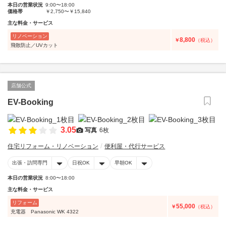
本日の営業状況
9:00〜18:00
価格帯
￥2,750〜￥15,840
主な料金・サービス
リノベーション
8,800
￥
（税込）
飛散防止／UVカット
店舗公式
EV-Booking
3.05
写真
6枚
住宅リフォーム・リノベーション
便利屋・代行サービス
出張・訪問専門
日祝OK
早朝OK
本日の営業状況
8:00〜18:00
主な料金・サービス
リフォーム
55,000
￥
（税込）
充電器 Panasonic WK 4322