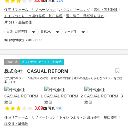
3.08
写真
11枚
住宅リフォーム・リノベーション
ハウスクリーニング
害虫・害獣駆除
トイレつまり・水漏れ修理・蛇口修理
畳・障子・壁紙張り替え
片づけ・遺品整理
出張・訪問専門
日祝OK
カード可
本日の営業状況
9:00〜21:00
店舗公式
ネット予約スピードくじ対象店
株式会社 CASUAL REFORM
北九州のリフォーム店|太陽光発電・蓄電池の専門家｜建築の視点から安心なシステムをご提
案します
3.09
写真
9枚
住宅リフォーム・リノベーション
トイレつまり・水漏れ修理・蛇口修理
鍵交換・鍵修理