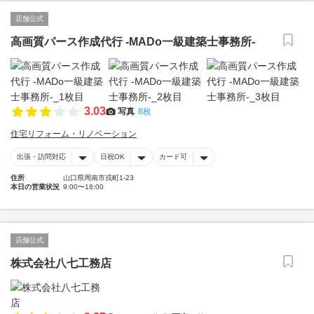
店舗公式
高画質パース作成代行 -MADo一級建築士事務所-
3.03
写真
8枚
住宅リフォーム・リノベーション
出張・訪問対応
日祝OK
カード可
住所
山口県周南市戎町1-23
本日の営業状況
9:00〜18:00
店舗公式
株式会社八七工務店