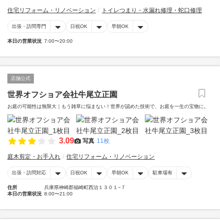
住宅リフォーム・リノベーション
トイレつまり・水漏れ修理・蛇口修理
出張・訪問専門
日祝OK
早朝OK
本日の営業状況
7:00〜20:00
店舗公式
世界オフショア会社牛尾立正園
お庭の可能性は無限大｜もう雑草に悩まない！世界が認めた技術で、お庭を一生の宝物に。
3.09
写真
11枚
庭木剪定・お手入れ
住宅リフォーム・リノベーション
出張・訪問対応
日祝OK
早朝OK
駐車場有
住所
兵庫県神崎郡福崎町西治１３０１−７
本日の営業状況
8:00〜21:00