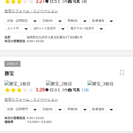
3.27
口コミ
1件
写真
1枚
住宅リフォーム・リノベーション
出張・訪問対応
日祝OK
早朝OK
駐車場有
カード可
QRコード決済可
電子マネー決済可
住所
福岡県北九州市小倉北区重住3丁目8番1号
本日の営業状況
8:00〜18:00
店舗公式
勝宝
3.28
口コミ
2件
写真
13枚
住宅リフォーム・リノベーション
出張・訪問専門
日祝OK
早朝OK
駐車場有
本日の営業状況
8:00〜19:00
価格帯
￥5,000〜￥9,900