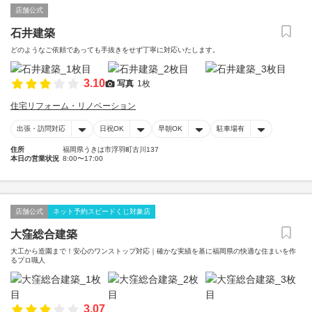
店舗公式
石井建築
どのようなご依頼であっても手抜きをせず丁寧に対応いたします。
3.10
写真
1枚
住宅リフォーム・リノベーション
出張・訪問対応
日祝OK
早朝OK
駐車場有
住所
福岡県うきは市浮羽町古川137
本日の営業状況
8:00〜17:00
店舗公式
ネット予約スピードくじ対象店
大窪総合建築
大工から造園まで！安心のワンストップ対応｜確かな実績を基に福岡県の快適な住まいを作
るプロ職人
3.07