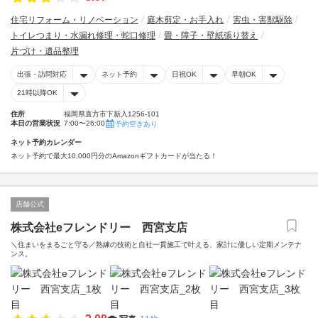
住宅リフォーム・リノベーション
庭木剪定・お手入れ
害虫・害獣駆除
トイレつまり・水漏れ修理・蛇口修理
畳・障子・壁紙張り替え
片づけ・遺品整理
出張・訪問対応
ネット予約
日祝OK
早朝OK
21時以降OK
住所
福岡県直方市下新入1256-101
本日の営業状況
7:00〜26:00
予約空きあり
ネット予約カレンダー
ネット予約で最大10,000円分のAmazonギフトカードが当たる！
店舗公式
株式会社eフレンドリー 西宮支店
＼住まいをまるごと守る／熟練の技術と自社一貫施工で叶える、家計に優しい定期メンテナ
ンス。