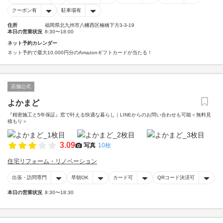
クーポン有
駐車場有
住所
福岡県北九州市八幡西区楠橋下方3-3-19
本日の営業状況
8:30〜18:00
ネット予約カレンダー
ネット予約で最大10,000円分のAmazonギフトカードが当たる！
店舗公式
よかまど
『精密施工と5年保証』窓で叶える快適な暮らし｜LINEからのお問い合わせも可能＜無料見
積もり＞
3.09
写真
10枚
住宅リフォーム・リノベーション
出張・訪問専門
早朝OK
カード可
QRコード決済可
本日の営業状況
8:30〜18:30