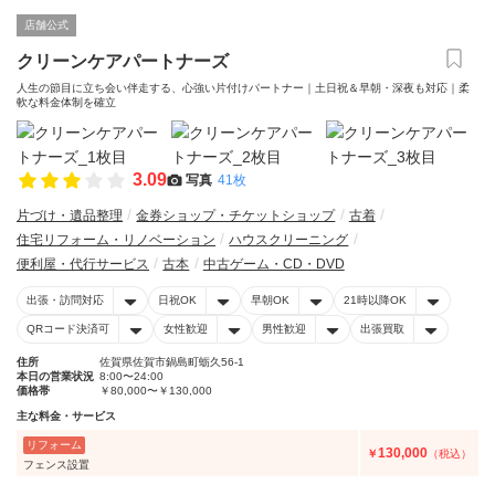
店舗公式
クリーンケアパートナーズ
人生の節目に立ち会い伴走する、心強い片付けパートナー｜土日祝＆早朝・深夜も対応｜柔
軟な料金体制を確立
3.09
写真
41枚
片づけ・遺品整理
金券ショップ・チケットショップ
古着
住宅リフォーム・リノベーション
ハウスクリーニング
便利屋・代行サービス
古本
中古ゲーム・CD・DVD
出張・訪問対応
日祝OK
早朝OK
21時以降OK
QRコード決済可
女性歓迎
男性歓迎
出張買取
住所
佐賀県佐賀市鍋島町蛎久56-1
本日の営業状況
8:00〜24:00
価格帯
￥80,000〜￥130,000
主な料金・サービス
リフォーム
130,000
￥
（税込）
フェンス設置