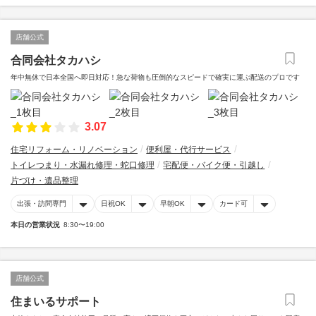
店舗公式
合同会社タカハシ
年中無休で日本全国へ即日対応！急な荷物も圧倒的なスピードで確実に運ぶ配送のプロです
3.07
住宅リフォーム・リノベーション
便利屋・代行サービス
トイレつまり・水漏れ修理・蛇口修理
宅配便・バイク便・引越し
片づけ・遺品整理
出張・訪問専門
日祝OK
早朝OK
カード可
本日の営業状況
8:30〜19:00
店舗公式
住まいるサポート