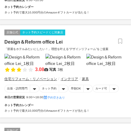
本日の営業状況
8:00〜20:00
ネット予約カレンダー
ネット予約で最大10,000円分のAmazonギフトカードが当たる！
店舗公式
ネット予約スピードくじ対象店
Design＆Reform office Lei
「部屋をホテルみたいにしたい！」理想を叶える“デザインリフォーム”をご提案
3.08
写真
3枚
住宅リフォーム・リノベーション
インテリア
家具
出張・訪問専門
ネット予約
早朝OK
カード可
本日の営業状況
9:00〜18:00
予約空きあり
ネット予約カレンダー
ネット予約で最大10,000円分のAmazonギフトカードが当たる！
店舗公式