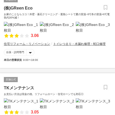
(株)GReen Eco
お家のことならココ！外壁・墓石クリーニング・遮熱シートで夏の室温−6℃冬の室温+6℃電
気代30%減！
3.06
住宅リフォーム・リノベーション
トイレつまり・水漏れ修理・蛇口修理
出張・訪問専門
本日の営業状況
9:00〜18:00
店舗公式
TKメンテナンス
お支払い方法は現金の他、リフォームローン・住宅ローンでも対応◎
3.05