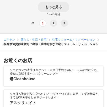
もっと見る
1 - 40件目
1
2
3
エキテン
暮らし・生活・住宅
住宅リフォーム・リノベーション
福岡県遠賀郡遠賀町に出張・訪問可能な住宅リフォーム・リノベーション
お近くのお店
＼エアコンの清掃は今がベスト☆当日予約もOK／ ～人の役に立ち、
社会に貢献するハウスクリーニング～
逢Cleanhouse
＼今日も誰かの役に立ちたい／一つひとつ丁寧に査定、まずは相談だ
けでもOK★暮らしをサポートします！
アスクリエイト