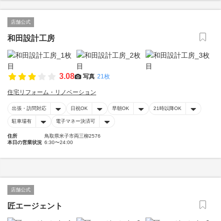
店舗公式
和田設計工房
3.08
写真
21枚
住宅リフォーム・リノベーション
出張・訪問対応
日祝OK
早朝OK
21時以降OK
駐車場有
電子マネー決済可
住所
鳥取県米子市両三柳2576
本日の営業状況
6:30〜24:00
店舗公式
匠エージェント