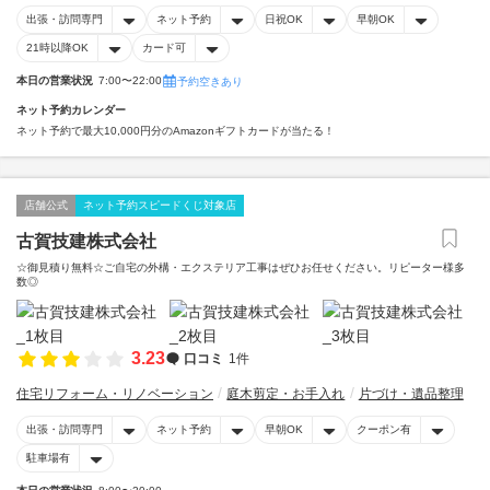
出張・訪問専門
ネット予約
日祝OK
早朝OK
21時以降OK
カード可
本日の営業状況
7:00〜22:00
予約空きあり
ネット予約カレンダー
ネット予約で最大10,000円分のAmazonギフトカードが当たる！
店舗公式
ネット予約スピードくじ対象店
古賀技建株式会社
☆御見積り無料☆ご自宅の外構・エクステリア工事はぜひお任せください。リピーター様多
数◎
3.23
口コミ
1件
住宅リフォーム・リノベーション
庭木剪定・お手入れ
片づけ・遺品整理
出張・訪問専門
ネット予約
早朝OK
クーポン有
駐車場有