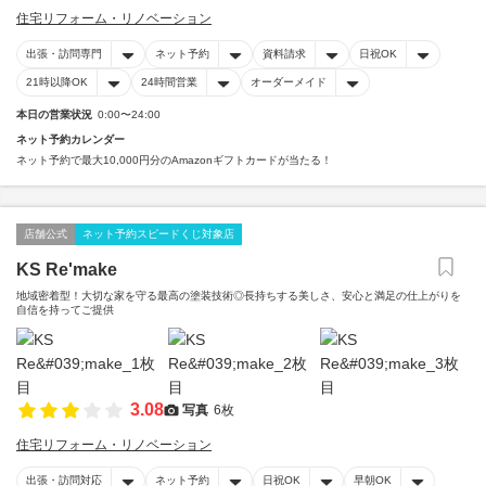
住宅リフォーム・リノベーション
出張・訪問専門
ネット予約
資料請求
日祝OK
21時以降OK
24時間営業
オーダーメイド
本日の営業状況
0:00〜24:00
ネット予約カレンダー
ネット予約で最大10,000円分のAmazonギフトカードが当たる！
店舗公式
ネット予約スピードくじ対象店
KS Re'make
地域密着型！大切な家を守る最高の塗装技術◎長持ちする美しさ、安心と満足の仕上がりを
自信を持ってご提供
3.08
写真
6枚
住宅リフォーム・リノベーション
出張・訪問対応
ネット予約
日祝OK
早朝OK