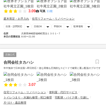
3.09
写真
11枚
庭木剪定・お手入れ
住宅リフォーム・リノベーション
出張・訪問対応
日祝OK
早朝OK
駐車場有
住所
兵庫県神崎郡福崎町西治１３０１−７
本日の営業状況
8:00〜21:00
店舗公式
合同会社タカハシ
年中無休で日本全国へ即日対応！急な荷物も圧倒的なスピードで確実に運ぶ配送のプロです
3.07
住宅リフォーム・リノベーション
便利屋・代行サービス
トイレつまり・水漏れ修理・蛇口修理
宅配便・バイク便・引越し
片づけ・遺品整理