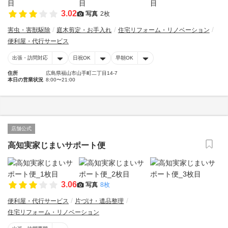
3.02
写真
2枚
害虫・害獣駆除
庭木剪定・お手入れ
住宅リフォーム・リノベーション
便利屋・代行サービス
出張・訪問対応
日祝OK
早朝OK
住所
広島県福山市山手町二丁目14-7
本日の営業状況
8:00〜21:00
店舗公式
高知実家じまいサポート便
3.06
写真
8枚
便利屋・代行サービス
片づけ・遺品整理
住宅リフォーム・リノベーション