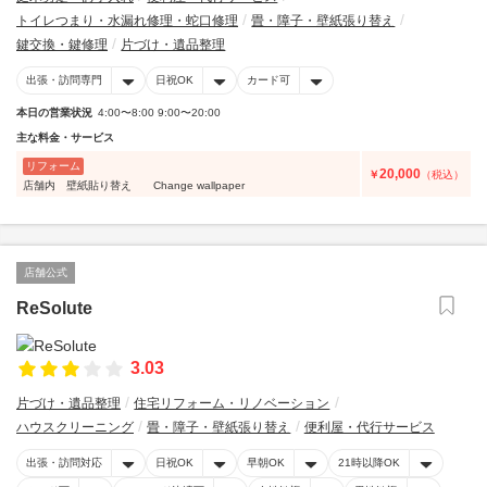
トイレつまり・水漏れ修理・蛇口修理
畳・障子・壁紙張り替え
鍵交換・鍵修理
片づけ・遺品整理
出張・訪問専門
日祝OK
カード可
本日の営業状況
4:00〜8:00 9:00〜20:00
主な料金・サービス
リフォーム
20,000
￥
（税込）
店舗内 壁紙貼り替え Change wallpaper
店舗公式
ReSolute
3.03
片づけ・遺品整理
住宅リフォーム・リノベーション
ハウスクリーニング
畳・障子・壁紙張り替え
便利屋・代行サービス
出張・訪問対応
日祝OK
早朝OK
21時以降OK