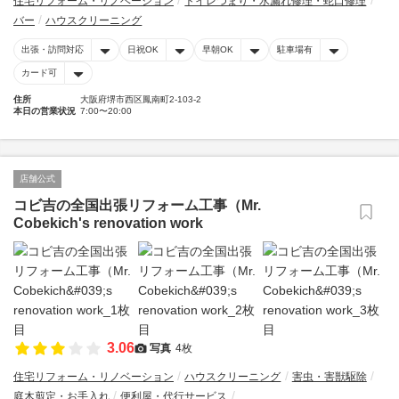
住宅リフォーム・リノベーション
トイレつまり・水漏れ修理・蛇口修理
バー
ハウスクリーニング
出張・訪問対応
日祝OK
早朝OK
駐車場有
カード可
住所
大阪府堺市西区鳳南町2-103-2
本日の営業状況
7:00〜20:00
店舗公式
コビ吉の全国出張リフォーム工事（Mr.
Cobekich's renovation work
3.06
写真
4枚
住宅リフォーム・リノベーション
ハウスクリーニング
害虫・害獣駆除
庭木剪定・お手入れ
便利屋・代行サービス