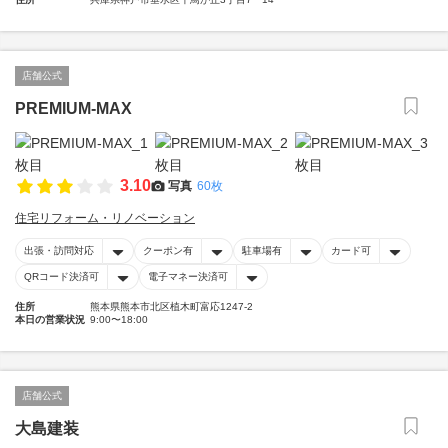
店舗公式
PREMIUM-MAX
3.10
写真
60枚
住宅リフォーム・リノベーション
出張・訪問対応
クーポン有
駐車場有
カード可
QRコード決済可
電子マネー決済可
住所
熊本県熊本市北区植木町富応1247-2
本日の営業状況
9:00〜18:00
店舗公式
大島建装