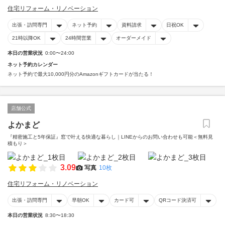
住宅リフォーム・リノベーション
出張・訪問専門
ネット予約
資料請求
日祝OK
21時以降OK
24時間営業
オーダーメイド
本日の営業状況
0:00〜24:00
ネット予約カレンダー
ネット予約で最大10,000円分のAmazonギフトカードが当たる！
店舗公式
よかまど
『精密施工と5年保証』窓で叶える快適な暮らし｜LINEからのお問い合わせも可能＜無料見
積もり＞
3.09
写真
10枚
住宅リフォーム・リノベーション
出張・訪問専門
早朝OK
カード可
QRコード決済可
本日の営業状況
8:30〜18:30