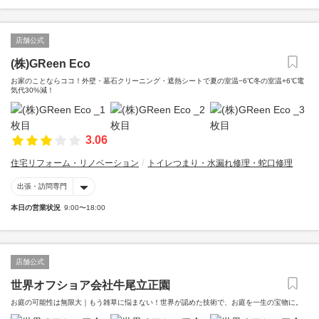
店舗公式
(株)GReen Eco
お家のことならココ！外壁・墓石クリーニング・遮熱シートで夏の室温−6℃冬の室温+6℃電
気代30%減！
3.06
住宅リフォーム・リノベーション
トイレつまり・水漏れ修理・蛇口修理
出張・訪問専門
本日の営業状況
9:00〜18:00
店舗公式
世界オフショア会社牛尾立正園
お庭の可能性は無限大｜もう雑草に悩まない！世界が認めた技術で、お庭を一生の宝物に。