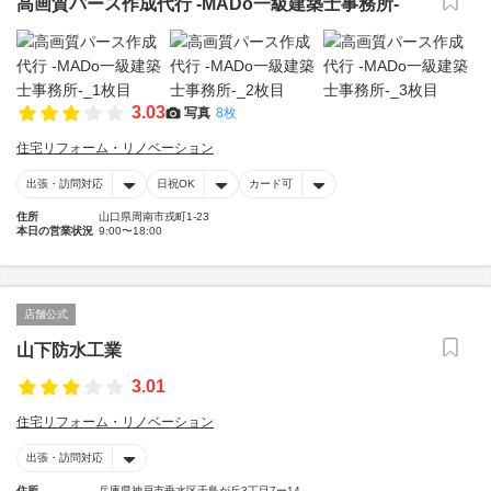
高画質パース作成代行 -MADo一級建築士事務所-
3.03
写真
8枚
住宅リフォーム・リノベーション
出張・訪問対応
日祝OK
カード可
住所
山口県周南市戎町1-23
本日の営業状況
9:00〜18:00
店舗公式
山下防水工業
3.01
住宅リフォーム・リノベーション
出張・訪問対応
住所
兵庫県神戸市垂水区千鳥が丘3丁目7ー14