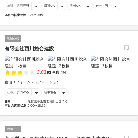
出張・訪問専門
日祝OK
早朝OK
カード可
本日の営業状況
8:30〜19:00
店舗公式
有限会社西川総合建設
3.03
写真
4枚
住宅リフォーム・リノベーション
出張・訪問対応
駐車場有
住所
滋賀県長浜市常喜町１３７０
本日の営業状況
9:00〜18:00
店舗公式