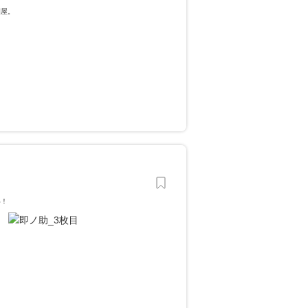
園屋。
い！