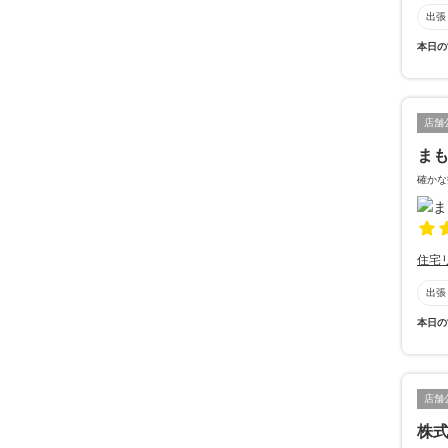
出張
本日の
店舗
ま
確かな
住宅
出張
本日の
店舗
株