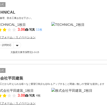
公式
CHNICAL
修理、防水工事お任せ下さい。
3.06
写真
11枚
リフォーム・リノベーション
・訪問対応
大阪府大東市深野北1-3-15
公式
式会社平田建装
工だから叶えられる様々なご要望◎気分もQOLもアップすること間違い無しの“塗装”を提供します
3.08
写真
4枚
リフォーム・リノベーション