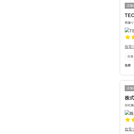
店舗
TE
雨漏り
住宅
出張
住所
店舗
株
自社施
住宅