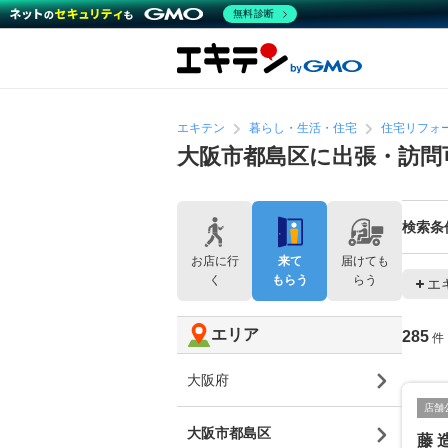
無料診断
エキテン
暮らし・生活・住宅
住宅リフォ
大阪市都島区に出張・訪問
検索条
お店に行
来て
届けても
く
もらう
らう
エ
エリア
285
件
大阪府
店舗
大阪市都島区
藤 