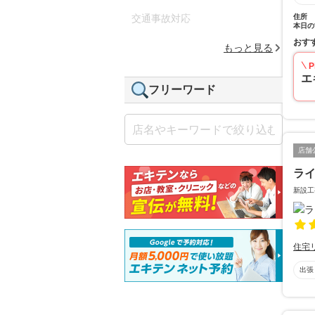
住所
交通事故対応
本日の
おす
もっと見る
P
エ
フリーワード
店舗
ラ
新設工
住宅
出張