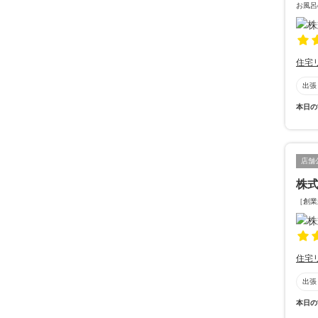
お風呂
住宅
出張
本日の
店舗
株
［創業
住宅
出張
本日の