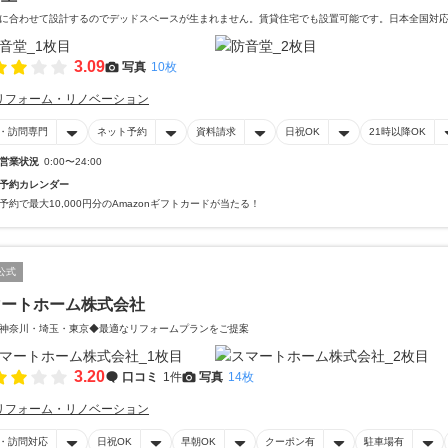
に合わせて設計するのでデッドスペースが生まれません。賃貸住宅でも設置可能です。日本全国対
3.09
写真
10枚
リフォーム・リノベーション
・訪問専門
ネット予約
資料請求
日祝OK
21時以降OK
営業状況
0:00〜24:00
予約カレンダー
予約で最大10,000円分のAmazonギフトカードが当たる！
公式
マートホーム株式会社
神奈川・埼玉・東京◆最適なリフォームプランをご提案
3.20
口コミ
1件
写真
14枚
リフォーム・リノベーション
・訪問対応
日祝OK
早朝OK
クーポン有
駐車場有