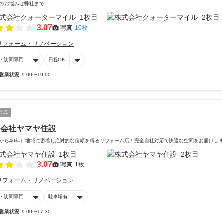
のお悩みは弊社まで‼️
3.07
写真
10枚
リフォーム・リノベーション
・訪問専門
日祝OK
営業状況
9:00〜19:00
公式
式会社ヤマヤ住設
から40年］地域に密着し絶対的な信頼を得るリフォーム店！完全自社対応で快適な空間をお届けし
3.07
写真
1枚
リフォーム・リノベーション
・訪問専門
駐車場有
営業状況
9:00〜17:30