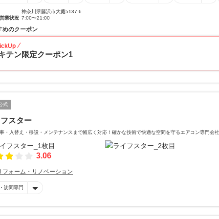
神奈川県藤沢市大庭5137-6
営業状況
7:00〜21:00
すめのクーポン
ickUp
キテン限定クーポン1
公式
イフスター
事・入替え・移設・メンテナンスまで幅広く対応！確かな技術で快適な空間を守るエアコン専門会
3.06
リフォーム・リノベーション
・訪問専門