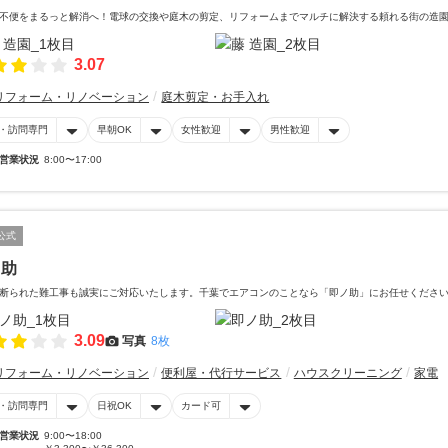
不便をまるっと解消へ！電球の交換や庭木の剪定、リフォームまでマルチに解決する頼れる街の造
3.07
リフォーム・リノベーション
庭木剪定・お手入れ
・訪問専門
早朝OK
女性歓迎
男性歓迎
営業状況
8:00〜17:00
公式
ノ助
断られた難工事も誠実にご対応いたします。千葉でエアコンのことなら「即ノ助」にお任せくださ
3.09
写真
8枚
リフォーム・リノベーション
便利屋・代行サービス
ハウスクリーニング
家電
・訪問専門
日祝OK
カード可
営業状況
9:00〜18:00