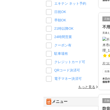
価格帯
エキテン ネット予約
日祝OK
店舗
早朝OK
不
21時以降OK
見違え
24時間営業
クーポン有
駐車場有
クレジットカード可
片づ
QRコード決済可
出張
電子マネー決済可
本日の
価格帯
もっと見る
店舗
メニュー
防