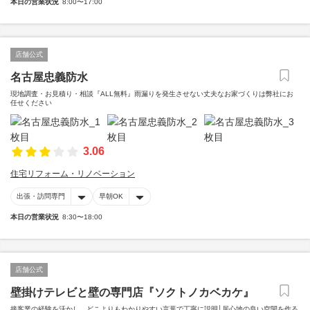
本日の営業状況
8:00〜17:00
店舗公式
名古屋忠義防水
現地調査・お見積り・相談『ALL無料』雨漏りを発生させない丈夫なお家づくりは弊社にお
任せください
3.06
住宅リフォーム・リノベーション
出張・訪問専門
早朝OK
本日の営業状況
8:30〜18:00
店舗公式
壁掛けテレビと壁の専門店『ソクトノカベカケ』
接客業の経験を活かし、どこよりもわかりやすい言葉で丁寧に説明│居心地の良い空間を作る