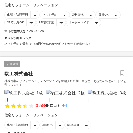
住宅リフォーム・リノベーション
出張・訪問専門
ネット予約
資料請求
日祝OK
21時以降OK
24時間営業
オーダーメイド
本日の営業状況
0:00〜24:00
ネット予約カレンダー
ネット予約で最大10,000円分のAmazonギフトカードが当たる！
店舗公式
駒工株式会社
地域密着のリフォーム・リノベーションを展開また外構工事など｜あなたの理想の住まいを
形にします！
3.58
口コミ
4件
住宅リフォーム・リノベーション
出張・訪問専門
早朝OK
駐車場有