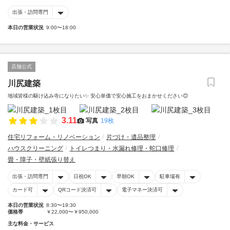
出張・訪問専門
本日の営業状況
9:00〜18:00
店舗公式
川尻建築
地域皆様の駆け込み寺になりたい✨️ 安心単価で安心施工をおまかせください😊
3.11
写真
19枚
住宅リフォーム・リノベーション
片づけ・遺品整理
ハウスクリーニング
トイレつまり・水漏れ修理・蛇口修理
畳・障子・壁紙張り替え
出張・訪問専門
日祝OK
早朝OK
駐車場有
カード可
QRコード決済可
電子マネー決済可
本日の営業状況
8:30〜19:30
価格帯
￥22,000〜￥950,000
主な料金・サービス