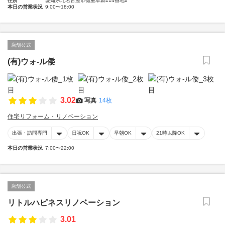
住所
愛知県北名古屋市徳重本郷114番地6
本日の営業状況
9:00〜18:00
店舗公式
(有)ウォ‐ル倭
3.02
写真
14枚
住宅リフォーム・リノベーション
出張・訪問専門
日祝OK
早朝OK
21時以降OK
本日の営業状況
7:00〜22:00
店舗公式
リトルハピネスリノベーション
3.01