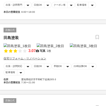
出張・訪問専門
日祝OK
クーポン有
駐車場有
本日の営業状況
9:00〜18:00
店舗公式
田島塗装
3.07
写真
1枚
住宅リフォーム・リノベーション
出張・訪問対応
日祝OK
早朝OK
21時以降OK
駐車場有
住所
愛知県稲沢市平和町下起南265-3
本日の営業状況
7:30〜21:00
店舗公式