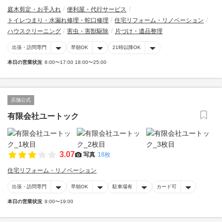
庭木剪定・お手入れ
便利屋・代行サービス
トイレつまり・水漏れ修理・蛇口修理
住宅リフォーム・リノベーション
ハウスクリーニング
害虫・害獣駆除
片づけ・遺品整理
出張・訪問専門
早朝OK
21時以降OK
本日の営業状況
8:00〜17:00 18:00〜25:00
店舗公式
有限会社ユートック
3.07
写真
18枚
住宅リフォーム・リノベーション
出張・訪問専門
早朝OK
駐車場有
カード可
本日の営業状況
8:00〜19:00