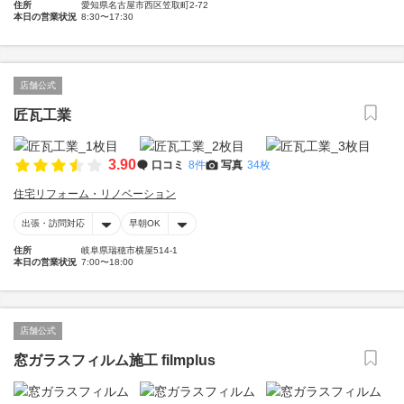
住所
愛知県名古屋市西区笠取町2-72
本日の営業状況
8:30〜17:30
店舗公式
匠瓦工業
3.90
口コミ
8件
写真
34枚
住宅リフォーム・リノベーション
出張・訪問対応
早朝OK
住所
岐阜県瑞穂市横屋514-1
本日の営業状況
7:00〜18:00
店舗公式
窓ガラスフィルム施工 filmplus