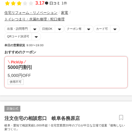
3.17
口コミ
1件
住宅リフォーム・リノベーション
家電
トイレつまり・水漏れ修理・蛇口修理
出張・訪問専門
日祝OK
クーポン有
カード可
QRコード決済可
本日の営業状況
9:00〜19:00
おすすめのクーポン
PickUp
5000円割引
5,000円OFF
併用不可
店舗公式
注文住宅の相談窓口 岐阜各務原店
岐阜・愛知で相談実績1,000件超！住宅営業歴20年のプロが中立な立場で提案『後悔しない
家づくり』