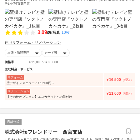
テレビ設置専門店
3.09
写真
10枚
住宅リフォーム・リノベーション
出張・訪問専門
カード可
価格帯
￥11,000〜￥33,000
主な料金・サービス
リフォーム
16,500
￥
（税込）
壁デザインメニュー／16,500円～
リノベーション
11,000
￥
（税込）
【その他オプション】エコカラットへの取付け
店舗公式
株式会社eフレンドリー 西宮支店
＼住まいをまるごと守る／熟練の技術と自社一貫施工で叶える、家計に優しい定期メンテナ