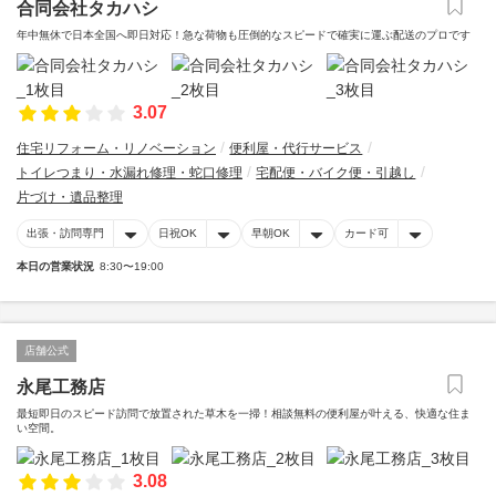
合同会社タカハシ
年中無休で日本全国へ即日対応！急な荷物も圧倒的なスピードで確実に運ぶ配送のプロです
3.07
住宅リフォーム・リノベーション
便利屋・代行サービス
トイレつまり・水漏れ修理・蛇口修理
宅配便・バイク便・引越し
片づけ・遺品整理
出張・訪問専門
日祝OK
早朝OK
カード可
本日の営業状況
8:30〜19:00
店舗公式
永尾工務店
最短即日のスピード訪問で放置された草木を一掃！相談無料の便利屋が叶える、快適な住ま
い空間。
3.08