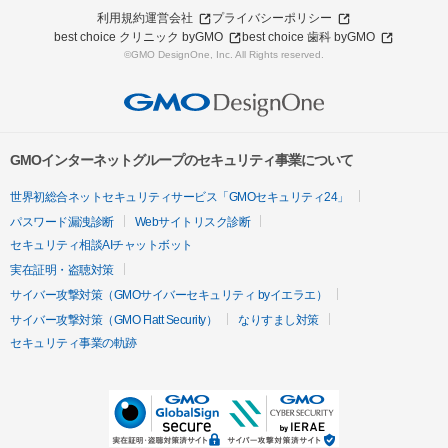
利用規約
運営会社
プライバシーポリシー
best choice クリニック byGMO
best choice 歯科 byGMO
©GMO DesignOne, Inc. All Rights reserved.
GMOインターネットグループのセキュリティ事業について
世界初総合ネットセキュリティサービス「GMOセキュリティ24」
パスワード漏洩診断
Webサイトリスク診断
セキュリティ相談AIチャットボット
実在証明・盗聴対策
サイバー攻撃対策（GMOサイバーセキュリティ byイエラエ）
サイバー攻撃対策（GMO Flatt Security）
なりすまし対策
セキュリティ事業の軌跡