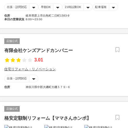
出張・訪問対応
早朝OK
21時以降OK
駐車場有
住所
岐阜県郡上市白鳥町二日町1583-9
本日の営業状況
8:00〜23:00
店舗公式
有限会社ケンズアンドカンパニー
3.01
住宅リフォーム・リノベーション
出張・訪問対応
住所
神奈川県中郡大磯町大磯５７９−６
店舗公式
格安定額制リフォーム【ママさんホンポ】