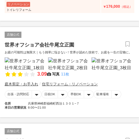
リノベーション
176,000
￥
（税込）
トイレリフォーム
店舗公式
世界オフショア会社牛尾立正園
お庭の可能性は無限大｜もう雑草に悩まない！世界が認めた技術で、お庭を一生の宝物に。
3.09
写真
11枚
庭木剪定・お手入れ
住宅リフォーム・リノベーション
出張・訪問対応
日祝OK
早朝OK
駐車場有
住所
兵庫県神崎郡福崎町西治１３０１−７
本日の営業状況
8:00〜21:00
店舗公式