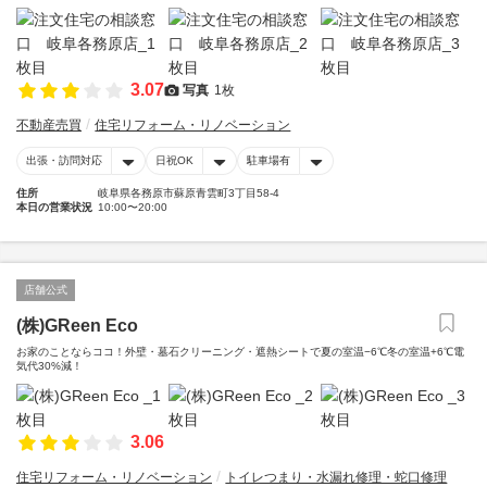
3.07
写真
1枚
不動産売買
住宅リフォーム・リノベーション
出張・訪問対応
日祝OK
駐車場有
住所
岐阜県各務原市蘇原青雲町3丁目58-4
本日の営業状況
10:00〜20:00
店舗公式
(株)GReen Eco
お家のことならココ！外壁・墓石クリーニング・遮熱シートで夏の室温−6℃冬の室温+6℃電
気代30%減！
3.06
住宅リフォーム・リノベーション
トイレつまり・水漏れ修理・蛇口修理