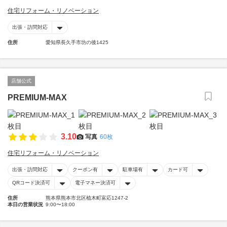
住宅リフォーム・リノベーション
出張・訪問対応
住所
愛知県長久手市坊の後1425
店舗公式
PREMIUM-MAX
3.10
写真
60枚
住宅リフォーム・リノベーション
出張・訪問対応
クーポン有
駐車場有
カード可
QRコード決済可
電子マネー決済可
住所
熊本県熊本市北区植木町富応1247-2
本日の営業状況
9:00〜18:00