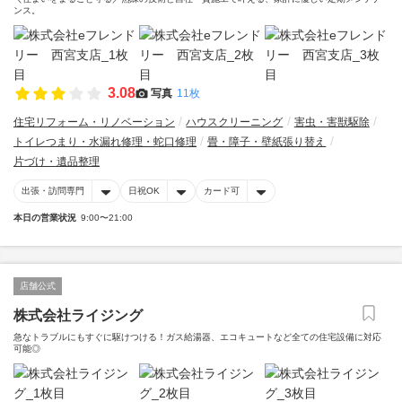
ンス。
3.08
写真
11枚
住宅リフォーム・リノベーション
ハウスクリーニング
害虫・害獣駆除
トイレつまり・水漏れ修理・蛇口修理
畳・障子・壁紙張り替え
片づけ・遺品整理
出張・訪問専門
日祝OK
カード可
本日の営業状況
9:00〜21:00
店舗公式
株式会社ライジング
急なトラブルにもすぐに駆けつける！ガス給湯器、エコキュートなど全ての住宅設備に対応
可能◎