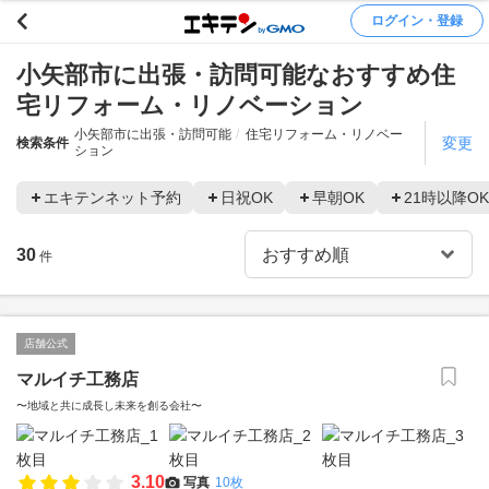
ログイン・登録
小矢部市に出張・訪問可能なおすすめ住
宅リフォーム・リノベーション
小矢部市に出張・訪問可能
住宅リフォーム・リノベー
変更
検索条件
ション
エキテンネット予約
日祝OK
早朝OK
21時以降OK
30
件
店舗公式
マルイチ工務店
〜地域と共に成長し未来を創る会社〜
3.10
写真
10枚