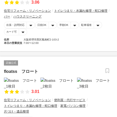
3.06
住宅リフォーム・リノベーション
トイレつまり・水漏れ修理・蛇口修理
バー
ハウスクリーニング
出張・訪問対応
日祝OK
早朝OK
駐車場有
カード可
住所
大阪府堺市西区鳳南町2-103-2
本日の営業状況
7:00〜12:00
店舗公式
floatss フロート
3.01
住宅リフォーム・リノベーション
便利屋・代行サービス
トイレつまり・水漏れ修理・蛇口修理
家電パソコン修理
片づけ・遺品整理