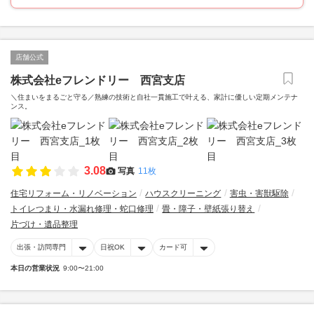
店舗公式
株式会社eフレンドリー 西宮支店
＼住まいをまるごと守る／熟練の技術と自社一貫施工で叶える、家計に優しい定期メンテナ
ンス。
3.08
写真
11枚
住宅リフォーム・リノベーション
ハウスクリーニング
害虫・害獣駆除
トイレつまり・水漏れ修理・蛇口修理
畳・障子・壁紙張り替え
片づけ・遺品整理
出張・訪問専門
日祝OK
カード可
本日の営業状況
9:00〜21:00