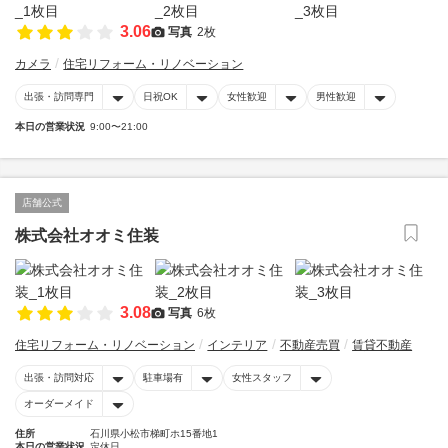
3.06
写真
2枚
カメラ
住宅リフォーム・リノベーション
出張・訪問専門
日祝OK
女性歓迎
男性歓迎
本日の営業状況
9:00〜21:00
店舗公式
株式会社オオミ住装
3.08
写真
6枚
住宅リフォーム・リノベーション
インテリア
不動産売買
賃貸不動産
出張・訪問対応
駐車場有
女性スタッフ
オーダーメイド
住所
石川県小松市梯町ホ15番地1
本日の営業状況
定休日