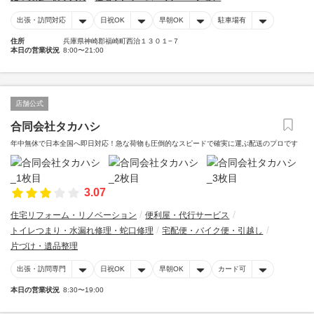
出張・訪問対応
日祝OK
早朝OK
駐車場有
住所
兵庫県神崎郡福崎町西治１３０１−７
本日の営業状況
8:00〜21:00
店舗公式
合同会社タカハシ
年中無休で日本全国へ即日対応！急な荷物も圧倒的なスピードで確実に運ぶ配送のプロです
3.07
住宅リフォーム・リノベーション
便利屋・代行サービス
トイレつまり・水漏れ修理・蛇口修理
宅配便・バイク便・引越し
片づけ・遺品整理
出張・訪問専門
日祝OK
早朝OK
カード可
本日の営業状況
8:30〜19:00