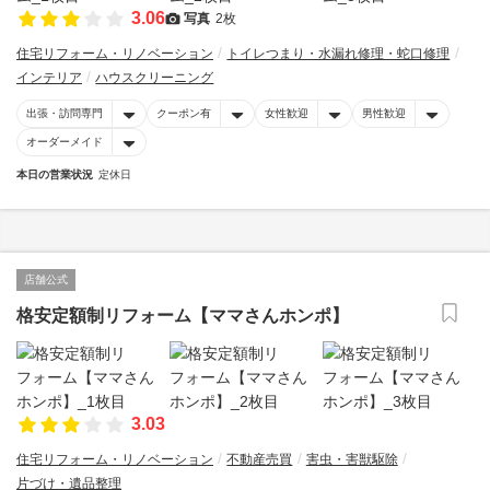
3.06
写真
2枚
住宅リフォーム・リノベーション
トイレつまり・水漏れ修理・蛇口修理
インテリア
ハウスクリーニング
出張・訪問専門
クーポン有
女性歓迎
男性歓迎
オーダーメイド
本日の営業状況
定休日
店舗公式
格安定額制リフォーム【ママさんホンポ】
3.03
住宅リフォーム・リノベーション
不動産売買
害虫・害獣駆除
片づけ・遺品整理