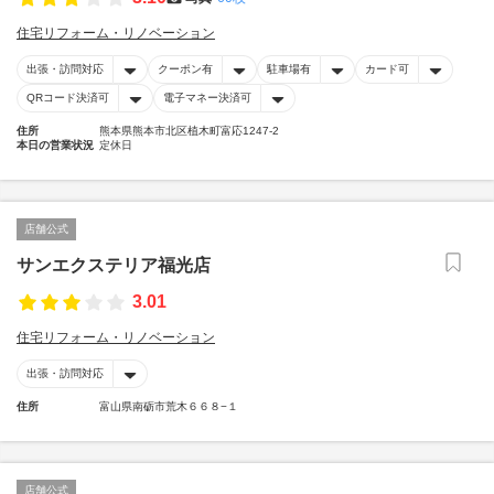
住宅リフォーム・リノベーション
出張・訪問対応
クーポン有
駐車場有
カード可
QRコード決済可
電子マネー決済可
住所
熊本県熊本市北区植木町富応1247-2
本日の営業状況
定休日
店舗公式
サンエクステリア福光店
3.01
住宅リフォーム・リノベーション
出張・訪問対応
住所
富山県南砺市荒木６６８−１
店舗公式