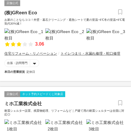
店舗公式
(株)GReen Eco
お家のことならココ！外壁・墓石クリーニング・遮熱シートで夏の室温−6℃冬の室温+6℃電
気代30%減！
3.06
住宅リフォーム・リノベーション
トイレつまり・水漏れ修理・蛇口修理
出張・訪問専門
本日の営業状況
定休日
店舗公式
ネット予約スピードくじ対象店
ミホ工業株式会社
耐震シェルター設置、残置物処理、リフォームなど｜戸建て用の耐震シェルターは全国に対
応◎