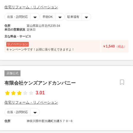
住宅リフォーム・リノベーション
出張・訪問対応
早朝OK
駐車場有
住所
富山県富山市北代235-34
本日の営業状況
定休日
主な料金・サービス
リノベーション
1,540
￥
（税込）
キャンペーン中です！お得に張り替えできますよ！
店舗公式
有限会社ケンズアンドカンパニー
3.01
住宅リフォーム・リノベーション
出張・訪問対応
住所
神奈川県中郡大磯町大磯５７９−６