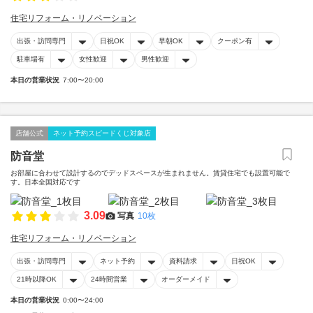
住宅リフォーム・リノベーション
出張・訪問専門
日祝OK
早朝OK
クーポン有
駐車場有
女性歓迎
男性歓迎
本日の営業状況
7:00〜20:00
店舗公式
ネット予約スピードくじ対象店
防音堂
お部屋に合わせて設計するのでデッドスペースが生まれません。賃貸住宅でも設置可能で
す。日本全国対応です
3.09
写真
10枚
住宅リフォーム・リノベーション
出張・訪問専門
ネット予約
資料請求
日祝OK
21時以降OK
24時間営業
オーダーメイド
本日の営業状況
0:00〜24:00