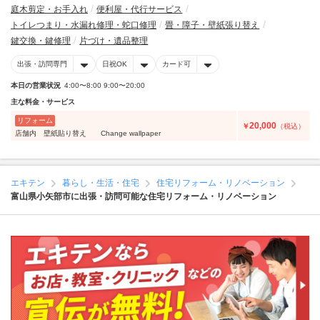
庭木剪定・お手入れ
便利屋・代行サービス
トイレつまり・水漏れ修理・蛇口修理
畳・障子・壁紙張り替え
鍵交換・鍵修理
片づけ・遺品整理
出張・訪問専門
日祝OK
カード可
本日の営業状況
4:00〜8:00 9:00〜20:00
主な料金・サービス
リフォーム
20,000
￥
（税込）
店舗内 壁紙貼り替え Change wallpaper
エキテン
暮らし・生活・住宅
住宅リフォーム・リノベーション
富山県小矢部市に出張・訪問可能な住宅リフォーム・リノベーション