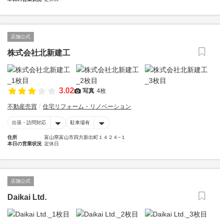
店舗公式
株式会社北新建工
3.02
写真
4枚
不動産売買
住宅リフォーム・リノベーション
出張・訪問対応
駐車場有
住所
富山県富山市四方新出町１４２４−１
本日の営業状況
定休日
店舗公式
Daikai Ltd.