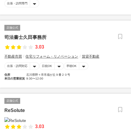
出張・訪問専門
店舗公式
司法書士久田事務所
3.03
不動産売買
住宅リフォーム・リノベーション
賃貸不動産
出張・訪問対応
日祝OK
早朝OK
住所
石川県野々市市扇が丘９番２０号
本日の営業状況
9:30〜12:00
店舗公式
ReSolute
3.03