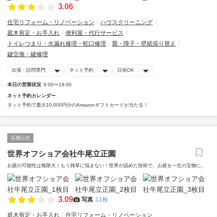
3.06
住宅リフォーム・リノベーション
ハウスクリーニング
庭木剪定・お手入れ
便利屋・代行サービス
トイレつまり・水漏れ修理・蛇口修理
畳・障子・壁紙張り替え
鍵交換・鍵修理
出張・訪問専門
ネット予約
日祝OK
本日の営業状況
9:00〜18:00
ネット予約カレンダー
ネット予約で最大10,000円分のAmazonギフトカードが当たる！
店舗公式
世界オフショア会社牛尾立正園
お庭の可能性は無限大｜もう雑草に悩まない！世界が認めた技術で、お庭を一生の宝物に。
3.09
写真
11枚
庭木剪定・お手入れ
住宅リフォーム・リノベーション