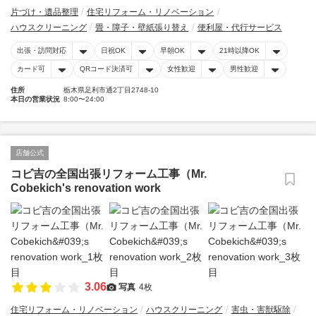
片づけ・遺品整理
住宅リフォーム・リノベーション
ハウスクリーニング
畳・障子・壁紙張り替え
便利屋・代行サービス
出張・訪問対応
日祝OK
早朝OK
21時以降OK
カード可
QRコード決済可
女性歓迎
男性歓迎
住所
栃木県足利市通2丁目2748-10
本日の営業状況
8:00〜24:00
店舗公式
コビ吉の全国出張リフォーム工事（Mr.
Cobekich's renovation work
3.06
写真
4枚
住宅リフォーム・リノベーション
ハウスクリーニング
害虫・害獣駆除