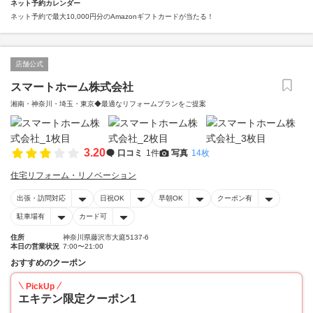
ネット予約カレンダー
ネット予約で最大10,000円分のAmazonギフトカードが当たる！
店舗公式
スマートホーム株式会社
湘南・神奈川・埼玉・東京◆最適なリフォームプランをご提案
3.20
口コミ
1件
写真
14枚
住宅リフォーム・リノベーション
出張・訪問対応
日祝OK
早朝OK
クーポン有
駐車場有
カード可
住所
神奈川県藤沢市大庭5137-6
本日の営業状況
7:00〜21:00
おすすめのクーポン
PickUp
エキテン限定クーポン1