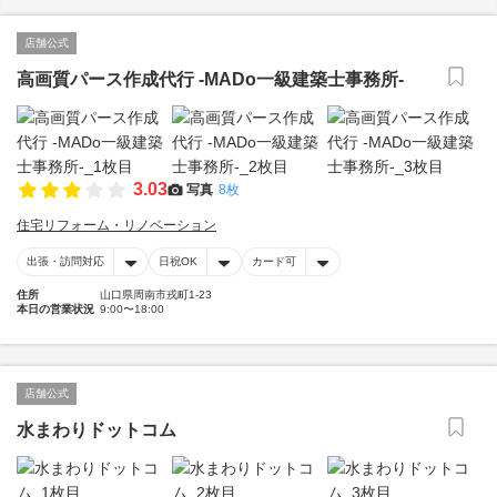
店舗公式
高画質パース作成代行 -MADo一級建築士事務所-
3.03
写真
8枚
住宅リフォーム・リノベーション
出張・訪問対応
日祝OK
カード可
住所
山口県周南市戎町1-23
本日の営業状況
9:00〜18:00
店舗公式
水まわりドットコム