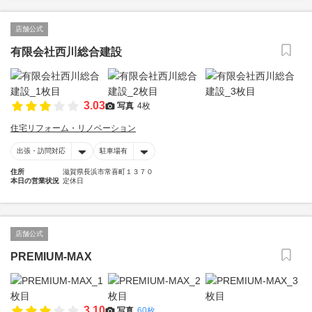
店舗公式
有限会社西川総合建設
3.03
写真
4枚
住宅リフォーム・リノベーション
出張・訪問対応
駐車場有
住所
滋賀県長浜市常喜町１３７０
本日の営業状況
定休日
店舗公式
PREMIUM-MAX
3.10
写真
60枚