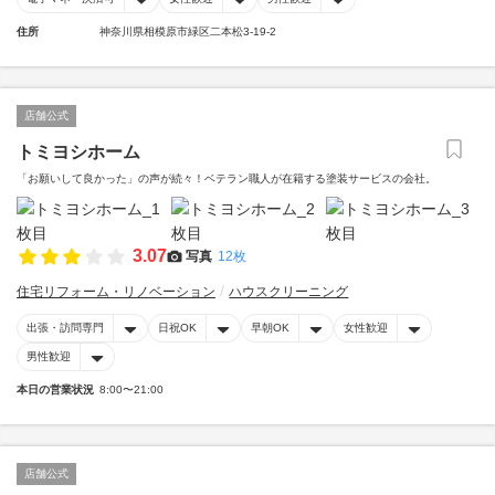
住所
神奈川県相模原市緑区二本松3-19-2
店舗公式
トミヨシホーム
「お願いして良かった」の声が続々！ベテラン職人が在籍する塗装サービスの会社。
3.07
写真
12枚
住宅リフォーム・リノベーション
ハウスクリーニング
出張・訪問専門
日祝OK
早朝OK
女性歓迎
男性歓迎
本日の営業状況
8:00〜21:00
店舗公式