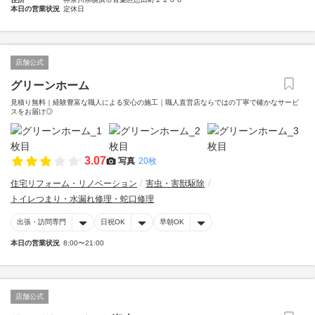
本日の営業状況
定休日
店舗公式
グリーンホーム
見積り無料｜経験豊富な職人による安心の施工｜職人直営店ならではの丁寧で確かなサービ
スをお届け◎
3.07
写真
20枚
住宅リフォーム・リノベーション
害虫・害獣駆除
トイレつまり・水漏れ修理・蛇口修理
出張・訪問専門
日祝OK
早朝OK
本日の営業状況
8:00〜21:00
店舗公式