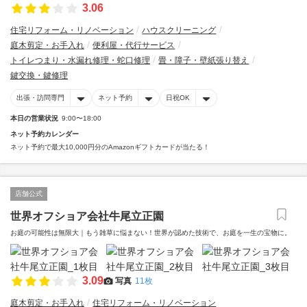
3.06
住宅リフォーム・リノベーション
ハウスクリーニング
庭木剪定・お手入れ
便利屋・代行サービス
トイレつまり・水漏れ修理・蛇口修理
畳・障子・壁紙張り替え
鍵交換・鍵修理
出張・訪問専門
ネット予約
日祝OK
本日の営業状況
9:00〜18:00
ネット予約カレンダー
ネット予約で最大10,000円分のAmazonギフトカードが当たる！
店舗公式
世界オフショア会社牛尾立正園
お庭の可能性は無限大｜もう雑草に悩まない！世界が認めた技術で、お庭を一生の宝物に。
3.09
写真
11枚
庭木剪定・お手入れ
住宅リフォーム・リノベーション