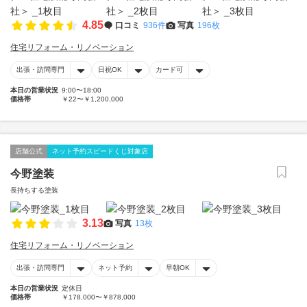
4.85
口コミ
936件
写真
196枚
住宅リフォーム・リノベーション
出張・訪問専門
日祝OK
カード可
本日の営業状況
9:00〜18:00
価格帯
￥22〜￥1,200,000
店舗公式
ネット予約スピードくじ対象店
今野塗装
長持ちする塗装
3.13
写真
13枚
住宅リフォーム・リノベーション
出張・訪問専門
ネット予約
早朝OK
本日の営業状況
定休日
価格帯
￥178,000〜￥878,000