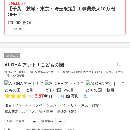
PickUp
【千葉・茨城・東京・埼玉限定】工事費最大10万円
OFF！
100,000円OFF
併用不可
店舗公式
ALOHA アット！こどもの国
毎日を少し特別に。遊び心のあるデザインで家族の笑顔が自然と増えていく、世界にひとつ
「楽しい我が家」
3.57
口コミ
4件
写真
20枚
住宅リフォーム・リノベーション
インテリア
家具
雑貨
庭木剪定・お手入れ
畳・障子・壁紙張り替え
出張・訪問対応
駐車場有
住所
神奈川県横浜市青葉区恩田町２２０６