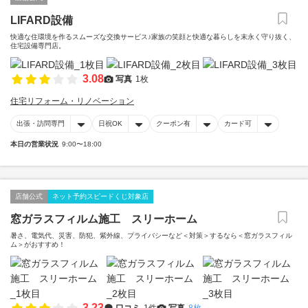
LIFARD設備
快適な住環境を作るスムーズな交換サービス♪家族の笑顔と快適な暮らしを末永く守り抜く、
住宅設備専門店。
3.08
写真
1枚
住宅リフォーム・リノベーション
出張・訪問専門
日祝OK
クーポン有
カード可
本日の営業状況
9:00〜18:00
店舗公式
ネット予約スピードくじ対象店
窓ガラスフィルム施工 スリーホーム
暑さ、電気代、災害、防犯、紫外線、プライバシーなど＜対策＞するなら＜窓ガラスフィル
ム＞がおすすめ！
3.23
口コミ
1件
写真
8枚