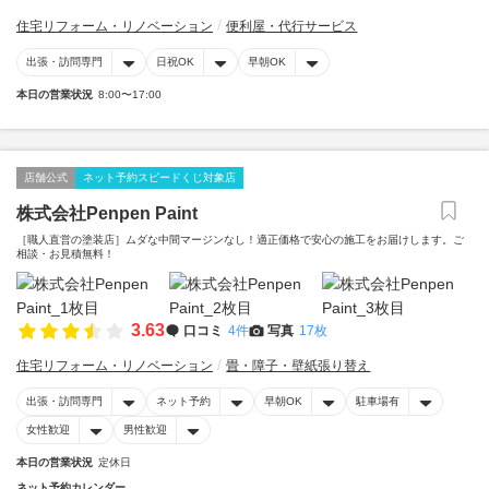
住宅リフォーム・リノベーション
便利屋・代行サービス
出張・訪問専門
日祝OK
早朝OK
本日の営業状況
8:00〜17:00
店舗公式
ネット予約スピードくじ対象店
株式会社Penpen Paint
［職人直営の塗装店］ムダな中間マージンなし！適正価格で安心の施工をお届けします。ご
相談・お見積無料！
3.63
口コミ
4件
写真
17枚
住宅リフォーム・リノベーション
畳・障子・壁紙張り替え
出張・訪問専門
ネット予約
早朝OK
駐車場有
女性歓迎
男性歓迎
本日の営業状況
定休日
ネット予約カレンダー