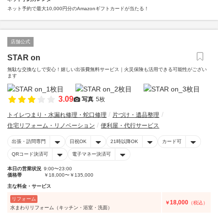
ネット予約で最大10,000円分のAmazonギフトカードが当たる！
店舗公式
STAR on
無駄な交換なしで安心！嬉しい出張費無料サービス｜火災保険も活用できる可能性がござい
ます
3.09
写真
5枚
トイレつまり・水漏れ修理・蛇口修理
片づけ・遺品整理
住宅リフォーム・リノベーション
便利屋・代行サービス
出張・訪問専門
日祝OK
21時以降OK
カード可
QRコード決済可
電子マネー決済可
本日の営業状況
9:00〜23:00
価格帯
￥18,000〜￥135,000
主な料金・サービス
リフォーム
18,000
￥
（税込）
水まわりリフォーム（キッチン・浴室・洗面）