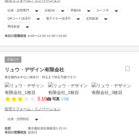
住宅リフォーム・リノベーション
出張・訪問専門
日祝OK
早朝OK
カード可
QRコード決済可
電子マネー決済可
女性歓迎
男性歓迎
本日の営業状況
8:00〜12:00 12:30〜19:00
店舗公式
リュウ・デザイン有限会社
東京都内を中心に神奈川・埼玉まで対応可能です◎
3.10
写真
23枚
住宅リフォーム・リノベーション
出張・訪問対応
住所
東京都杉並区南荻窪1-22-11
本日の営業状況
定休日