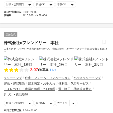
出張・訪問専門
日祝OK
早朝OK
本日の営業状況
8:00〜20:00
価格帯
￥10,000〜￥28,000
店舗公式
株式会社eフレンドリー 本社
工事が終わってからが本当のお付き合い。地域に根ざしたサービスで一生涯の安心をお届け
＊
3.07
写真
11枚
クリーニング
住宅リフォーム・リノベーション
ハウスクリーニング
害虫・害獣駆除
庭木剪定・お手入れ
便利屋・代行サービス
トイレつまり・水漏れ修理・蛇口修理
畳・障子・壁紙張り替え
片づけ・遺品整理
出張・訪問専門
日祝OK
カード可
本日の営業状況
9:00〜21:00