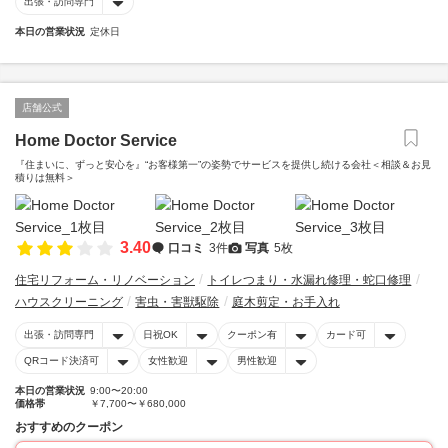
出張・訪問専門
本日の営業状況
定休日
店舗公式
Home Doctor Service
『住まいに、ずっと安心を』“お客様第一”の姿勢でサービスを提供し続ける会社＜相談＆お見
積りは無料＞
3.40
口コミ
3件
写真
5枚
住宅リフォーム・リノベーション
トイレつまり・水漏れ修理・蛇口修理
ハウスクリーニング
害虫・害獣駆除
庭木剪定・お手入れ
出張・訪問専門
日祝OK
クーポン有
カード可
QRコード決済可
女性歓迎
男性歓迎
本日の営業状況
9:00〜20:00
価格帯
￥7,700〜￥680,000
おすすめのクーポン