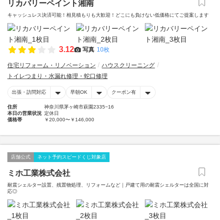
リカバリーペイント湘南
キャッシュレス決済可能！相見積もりも大歓迎！どこにも負けない低価格にてご提案します
3.12
写真
10枚
住宅リフォーム・リノベーション
ハウスクリーニング
トイレつまり・水漏れ修理・蛇口修理
出張・訪問対応
早朝OK
クーポン有
住所
神奈川県茅ヶ崎市萩園2335−16
本日の営業状況
定休日
価格帯
￥20,000〜￥146,000
店舗公式
ネット予約スピードくじ対象店
ミホ工業株式会社
耐震シェルター設置、残置物処理、リフォームなど｜戸建て用の耐震シェルターは全国に対
応◎