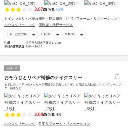
3.07
写真
63枚
トイレつまり・水漏れ修理・蛇口修理
住宅リフォーム・リノベーション
ハウスクリーニング
便利屋・代行サービス
出張・訪問対応
日祝OK
早朝OK
住所
埼玉県入間市下藤沢172-28
本日の営業状況
7:00〜20:00
店舗公式
おそうじとリペア補修のテイクスリー
まずは◎エキテンのメッセージ機能でお気軽にどうぞ。お電話も大歓迎。ハウスクリーニン
グ、補修など
3.08
写真
4枚
ハウスクリーニング
住宅リフォーム・リノベーション