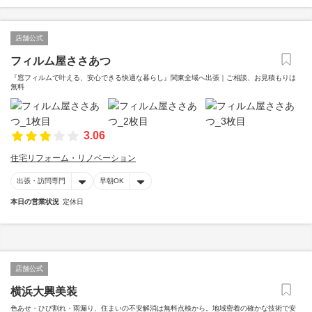
店舗公式
フィルム屋ささあつ
『窓フィルムで叶える、安心できる快適な暮らし』関東全域へ出張｜ご相談、お見積もりは
無料
3.06
住宅リフォーム・リノベーション
出張・訪問専門
早朝OK
本日の営業状況
定休日
店舗公式
横浜大興美装
色あせ・ひび割れ・雨漏り、住まいの不安解消は無料点検から。地域密着の確かな技術で安