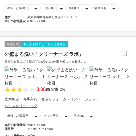
出張・訪問対応
日祝OK
早朝OK
駐車場有
住所
兵庫県神崎郡福崎町西治１３０１−７
本日の営業状況
8:00〜21:00
店舗公式
ネット予約スピードくじ対象店
外壁まる洗い「クリーナーズ ラボ」
最短当日仕上げ！壁のプロが汚れた外壁を優しくまる洗い☆
3.06
写真
2枚
庭木剪定・お手入れ
住宅リフォーム・リノベーション
ハウスクリーニング
出張・訪問専門
ネット予約
日祝OK
本日の営業状況
9:00〜17:00
価格帯
￥2,980〜￥4,950
ネット予約カレンダー