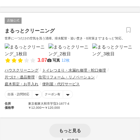
店舗公式
まるっとクリーニング
世界に一つだけの空気を洗う清掃。排水配管・追い焚き・G対策まで“まるっと”対応。
3.07
写真
12枚
ハウスクリーニング
トイレつまり・水漏れ修理・蛇口修理
片づけ・遺品整理
住宅リフォーム・リノベーション
庭木剪定・お手入れ
便利屋・代行サービス
出張・訪問対応
クーポン有
住所
東京都東大和市芋窪3-1677-4
価格帯
￥12,000〜￥120,000
もっと見る