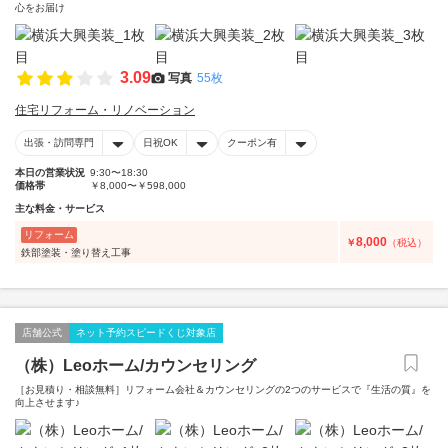
心をお届け
3.09
写真
55枚
住宅リフォーム・リノベーション
出張・訪問専門
日祝OK
クーポン有
本日の営業状況
9:30〜18:30
価格帯
￥8,000〜￥598,000
主な料金・サービス
リフォーム
8,000
￥
（税込）
鉄部塗装・塗り替え工事
店舗公式
ネット予約スピードくじ対象店
（株）Leoホーム/カウンセリング
［お見積り・相談無料］リフォーム会社＆カウンセリングの2つのサービスで『生活の質』を
向上させます♪