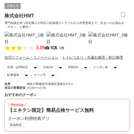
店舗公式
株式会社HMT
専門知識を持つ自社職人が対応◎給湯器のトラブルから外壁塗装まで、住まいのお悩みを
「ガオッ」と解決！
3.09
写真
4枚
住宅リフォーム・リノベーション
トイレつまり・水漏れ修理・蛇口修理
出張・訪問対応
日祝OK
早朝OK
クーポン有
駐車場有
カード可
住所
神奈川県横浜市港南区港南台5-5-1
本日の営業状況
10:00〜17:00
おすすめのクーポン
PickUp
【エキテン限定】簡易点検サービス無料
クーポン利用特典アリ
新規限定