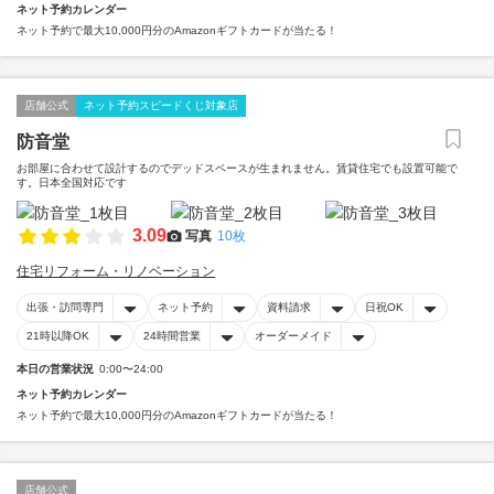
ネット予約カレンダー
ネット予約で最大10,000円分のAmazonギフトカードが当たる！
店舗公式
ネット予約スピードくじ対象店
防音堂
お部屋に合わせて設計するのでデッドスペースが生まれません。賃貸住宅でも設置可能で
す。日本全国対応です
3.09
写真
10枚
住宅リフォーム・リノベーション
出張・訪問専門
ネット予約
資料請求
日祝OK
21時以降OK
24時間営業
オーダーメイド
本日の営業状況
0:00〜24:00
ネット予約カレンダー
ネット予約で最大10,000円分のAmazonギフトカードが当たる！
店舗公式