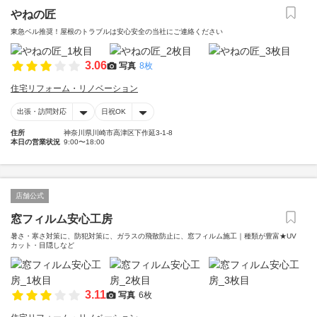
やねの匠
東急ベル推奨！屋根のトラブルは安心安全の当社にご連絡ください
3.06
写真
8枚
住宅リフォーム・リノベーション
出張・訪問対応
日祝OK
住所
神奈川県川崎市高津区下作延3-1-8
本日の営業状況
9:00〜18:00
店舗公式
窓フィルム安心工房
暑さ・寒さ対策に、防犯対策に、ガラスの飛散防止に、窓フィルム施工｜種類が豊富★UV
カット・目隠しなど
3.11
写真
6枚