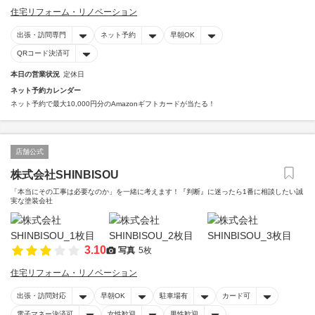
住宅リフォーム・リノベーション
出張・訪問専門
ネット予約
早朝OK
QRコード決済可
本日の営業状況
定休日
ネット予約カレンダー
ネット予約で最大10,000円分のAmazonギフトカードが当たる！
店舗公式
株式会社SHINBISOU
「本当にその工事は必要なのか」を一緒に考えます！『判断』に迷ったら1番に相談したい誠
実な塗装会社
3.10
写真
5枚
住宅リフォーム・リノベーション
出張・訪問対応
早朝OK
駐車場有
カード可
電子マネー決済可
女性歓迎
男性歓迎