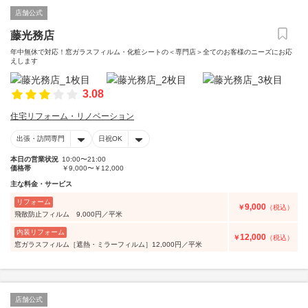
店舗公式
藤光務店
年中無休で対応！窓ガラスフィルム・化粧シートの＜専門店＞全てのお客様のニーズにお応
えします
3.08
住宅リフォーム・リノベーション
出張・訪問専門
日祝OK
本日の営業状況
10:00〜21:00
価格帯
￥9,000〜￥12,000
主な料金・サービス
リフォーム
9,000
￥
（税込）
飛散防止フィルム 9,000円／平米
内装リフォーム
12,000
￥
（税込）
窓ガラスフィルム［遮熱・ミラーフィルム］12,000円／平米
店舗公式