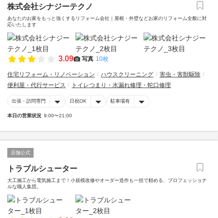
株式会社シナジーテクノ
あなたのお家をもっと強くするリフォーム会社｜屋根・外壁などお家のリフォーム全般に対
応いたします
3.09
写真
10枚
住宅リフォーム・リノベーション
ハウスクリーニング
害虫・害獣駆除
便利屋・代行サービス
トイレつまり・水漏れ修理・蛇口修理
出張・訪問専門
日祝OK
駐車場有
本日の営業状況
9:00〜21:00
店舗公式
トラブルシューター
大工施工から電気施工まで！小規模改修やオーダー造作も一括で頼める、プロフェッショナ
ルな職人集団。