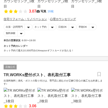
3.07
写真
16枚
住宅リフォーム・リノベーション
心理カウンセリング
出張・訪問専門
ネット予約
日祝OK
早朝OK
無料体験
本日の営業状況
8:00〜19:00
ネット予約カレンダー
ネット予約で最大10,000円分のAmazonギフトカードが当たる！
店舗公式
TR.WORKs壁付ポスト、表札取付工事
出張料無料｜表札・ポストの取り付けは、専門店に頼むのが正解◎安心の施工をお約束しま
す♪
3.06