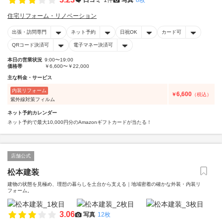
住宅リフォーム・リノベーション
出張・訪問専門
ネット予約
日祝OK
カード可
QRコード決済可
電子マネー決済可
本日の営業状況
9:00〜19:00
価格帯
￥6,600〜￥22,000
主な料金・サービス
内装リフォーム
6,600
￥
（税込）
紫外線対策フィルム
ネット予約カレンダー
ネット予約で最大10,000円分のAmazonギフトカードが当たる！
店舗公式
松本建装
建物の状態を見極め、理想の暮らしを土台から支える｜地域密着の確かな外装・内装リ
フォーム。
3.06
写真
12枚