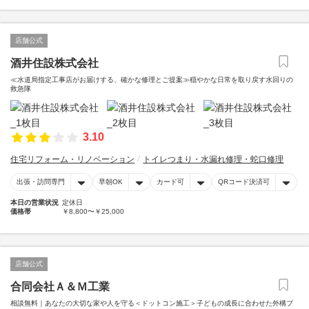
店舗公式
酒井住設株式会社
≪水道局指定工事店がお届けする、確かな修理とご提案≫穏やかな日常を取り戻す水回りの
救急隊
3.10
住宅リフォーム・リノベーション
トイレつまり・水漏れ修理・蛇口修理
出張・訪問専門
早朝OK
カード可
QRコード決済可
本日の営業状況
定休日
価格帯
￥8,800〜￥25,000
店舗公式
合同会社Ａ＆Ｍ工業
相談無料｜あなたの大切な家や人を守る＜ドットコン施工＞子どもの成長に合わせた外構プ