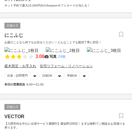
ネット予約で最大10,000円分のAmazonギフトカードが当たる！
店舗公式
にこふじ
お庭のことなら何でもお任せください！どんなことでも親切丁寧に対応！
3.06
写真
24枚
庭木剪定・お手入れ
住宅リフォーム・リノベーション
出張・訪問専門
日祝OK
早朝OK
本日の営業状況
8:00〜21:00
店舗公式
VECTOR
【入間市内を中心に出張サービス展開中】最短即日対応！まずは無料でご相談＆お見積りを
承ります。