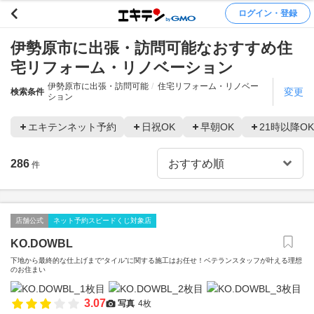
ログイン・登録
伊勢原市に出張・訪問可能なおすすめ住
宅リフォーム・リノベーション
伊勢原市に出張・訪問可能
住宅リフォーム・リノベー
変更
検索条件
ション
エキテンネット予約
日祝OK
早朝OK
21時以降OK
286
件
店舗公式
ネット予約スピードくじ対象店
KO.DOWBL
下地から最終的な仕上げまで“タイル”に関する施工はお任せ！ベテランスタッフが叶える理想
のお住まい
3.07
写真
4枚