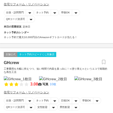
住宅リフォーム・リノベーション
出張・訪問専門
ネット予約
早朝OK
QRコード決済可
本日の営業状況
定休日
ネット予約カレンダー
ネット予約で最大10,000円分のAmazonギフトカードが当たる！
店舗公式
ネット予約スピードくじ対象店
GHcrew
工事費用を大幅に抑えつつ、短い時間で内装を真っ白に！≪塗り替え≫というエコで画期的
な再生工法
3.08
写真
10枚
住宅リフォーム・リノベーション
出張・訪問専門
ネット予約
日祝OK
早朝OK
QRコード決済可
女性歓迎
男性歓迎