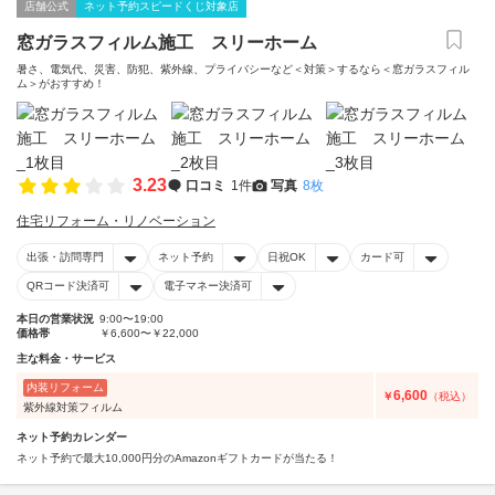
店舗公式
ネット予約スピードくじ対象店
窓ガラスフィルム施工 スリーホーム
暑さ、電気代、災害、防犯、紫外線、プライバシーなど＜対策＞するなら＜窓ガラスフィル
ム＞がおすすめ！
3.23
口コミ
1件
写真
8枚
住宅リフォーム・リノベーション
出張・訪問専門
ネット予約
日祝OK
カード可
QRコード決済可
電子マネー決済可
本日の営業状況
9:00〜19:00
価格帯
￥6,600〜￥22,000
主な料金・サービス
内装リフォーム
6,600
￥
（税込）
紫外線対策フィルム
ネット予約カレンダー
ネット予約で最大10,000円分のAmazonギフトカードが当たる！