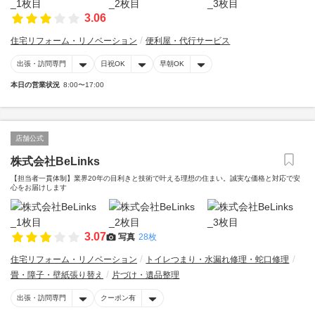
3.06
住宅リフォーム・リノベーション
便利屋・代行サービス
出張・訪問専門
日祝OK
早朝OK
本日の営業状況
8:00〜17:00
店舗公式
株式会社BeLinks
【担当者一貫体制】業界20年の目利きと技術で叶える理想の住まい。誠実な価格と対応で安
心をお届けします
3.07
写真
28枚
住宅リフォーム・リノベーション
トイレつまり・水漏れ修理・蛇口修理
畳・障子・壁紙張り替え
片づけ・遺品整理
出張・訪問専門
クーポン有