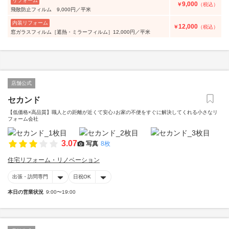
リフォーム
9,000
￥
（税込）
飛散防止フィルム 9,000円／平米
内装リフォーム
12,000
￥
（税込）
窓ガラスフィルム［遮熱・ミラーフィルム］12,000円／平米
店舗公式
セカンド
【低価格×高品質】職人との距離が近くて安心♪お家の不便をすぐに解決してくれる小さなリ
フォーム会社
3.07
写真
8枚
住宅リフォーム・リノベーション
出張・訪問専門
日祝OK
本日の営業状況
9:00〜19:00