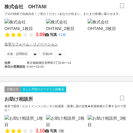
株式会社 OHTANI
プロの技術で自由自在｜ご安心ください♪あなたの住まい、まだまだ快適に暮らせます。
3.09
写真
11枚
住宅リフォーム・リノベーション
出張・訪問対応
日祝OK
住所
東京都板橋区前野町3丁目38ー14
本日の営業状況
9:00〜18:00
店舗公式
ネット予約スピードくじ対象店
お助け相談所
格安で提供！ビルトインコンロ／ガス給湯器・湯沸し器の交換★有資格者が工事するので安
心！
3.10
写真
2枚