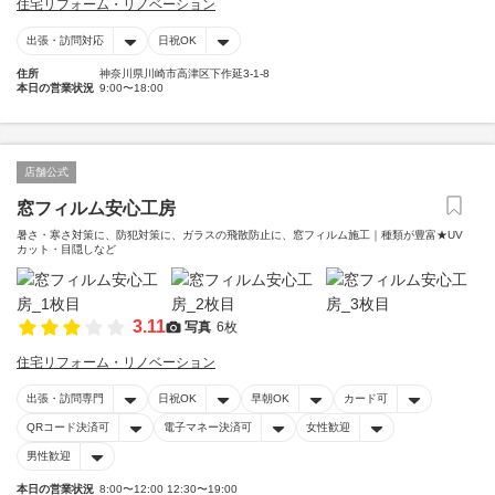
住宅リフォーム・リノベーション
出張・訪問対応
日祝OK
住所
神奈川県川崎市高津区下作延3-1-8
本日の営業状況
9:00〜18:00
店舗公式
窓フィルム安心工房
暑さ・寒さ対策に、防犯対策に、ガラスの飛散防止に、窓フィルム施工｜種類が豊富★UV
カット・目隠しなど
3.11
写真
6枚
住宅リフォーム・リノベーション
出張・訪問専門
日祝OK
早朝OK
カード可
QRコード決済可
電子マネー決済可
女性歓迎
男性歓迎
本日の営業状況
8:00〜12:00 12:30〜19:00