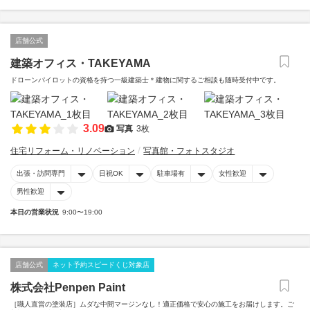
店舗公式
建築オフィス・TAKEYAMA
ドローンパイロットの資格を持つ一級建築士＊建物に関するご相談も随時受付中です。
3.09
写真
3枚
住宅リフォーム・リノベーション
写真館・フォトスタジオ
出張・訪問専門
日祝OK
駐車場有
女性歓迎
男性歓迎
本日の営業状況
9:00〜19:00
店舗公式
ネット予約スピードくじ対象店
株式会社Penpen Paint
［職人直営の塗装店］ムダな中間マージンなし！適正価格で安心の施工をお届けします。ご