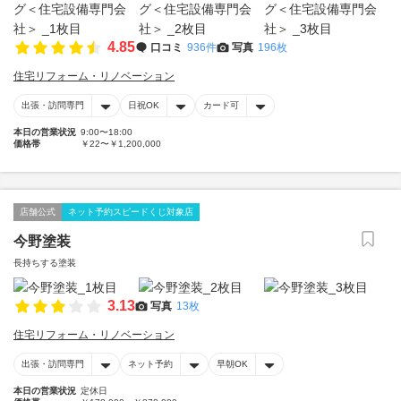
4.85
口コミ
936件
写真
196枚
住宅リフォーム・リノベーション
出張・訪問専門
日祝OK
カード可
本日の営業状況
9:00〜18:00
価格帯
￥22〜￥1,200,000
店舗公式
ネット予約スピードくじ対象店
今野塗装
長持ちする塗装
3.13
写真
13枚
住宅リフォーム・リノベーション
出張・訪問専門
ネット予約
早朝OK
本日の営業状況
定休日