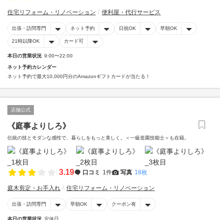
住宅リフォーム・リノベーション
便利屋・代行サービス
出張・訪問専門
ネット予約
日祝OK
早朝OK
21時以降OK
カード可
本日の営業状況
9:00〜22:00
ネット予約カレンダー
ネット予約で最大10,000円分のAmazonギフトカードが当たる！
店舗公式
《庭事よりしろ》
伝統の技とモダンな感性で、暮らしをもっと美しく。＜一級造園技能士＞も在籍。
3.19
口コミ
1件
写真
18枚
庭木剪定・お手入れ
住宅リフォーム・リノベーション
出張・訪問専門
早朝OK
クーポン有
本日の営業状況
定休日