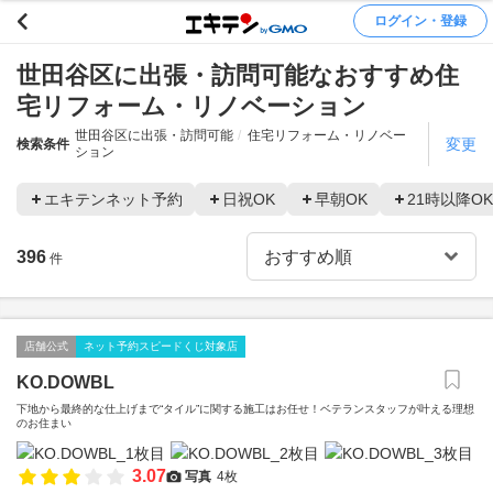
ログイン・登録
世田谷区に出張・訪問可能なおすすめ住
宅リフォーム・リノベーション
世田谷区に出張・訪問可能
住宅リフォーム・リノベー
変更
検索条件
ション
エキテンネット予約
日祝OK
早朝OK
21時以降OK
396
件
店舗公式
ネット予約スピードくじ対象店
KO.DOWBL
下地から最終的な仕上げまで“タイル”に関する施工はお任せ！ベテランスタッフが叶える理想
のお住まい
3.07
写真
4枚