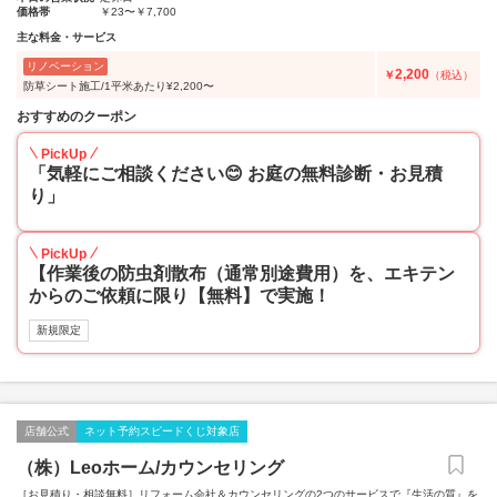
価格帯
￥23〜￥7,700
主な料金・サービス
リノベーション
2,200
￥
（税込）
防草シート施工/1平米あたり¥2,200〜
おすすめのクーポン
PickUp
「気軽にご相談ください😊 お庭の無料診断・お見積
り」
PickUp
【作業後の防虫剤散布（通常別途費用）を、エキテン
からのご依頼に限り【無料】で実施！
新規限定
店舗公式
ネット予約スピードくじ対象店
（株）Leoホーム/カウンセリング
［お見積り・相談無料］リフォーム会社＆カウンセリングの2つのサービスで『生活の質』を