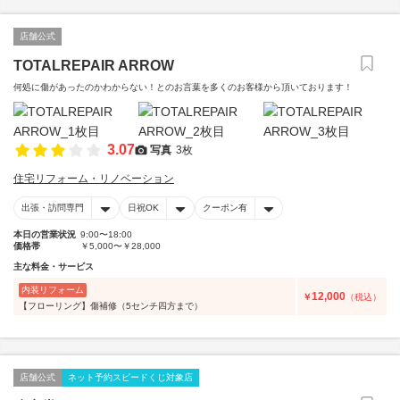
店舗公式
TOTALREPAIR ARROW
何処に傷があったのかわからない！とのお言葉を多くのお客様から頂いております！
3.07
写真
3枚
住宅リフォーム・リノベーション
出張・訪問専門
日祝OK
クーポン有
本日の営業状況
9:00〜18:00
価格帯
￥5,000〜￥28,000
主な料金・サービス
内装リフォーム
12,000
￥
（税込）
【フローリング】傷補修（5センチ四方まで）
店舗公式
ネット予約スピードくじ対象店