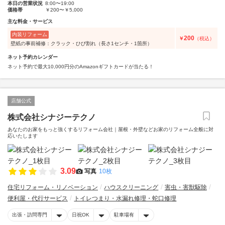
本日の営業状況
8:00〜19:00
価格帯
￥200〜￥5,000
主な料金・サービス
内装リフォーム
200
￥
（税込）
壁紙の事前補修：クラック・ひび割れ（長さ1センチ・1箇所）
ネット予約カレンダー
ネット予約で最大10,000円分のAmazonギフトカードが当たる！
店舗公式
株式会社シナジーテクノ
あなたのお家をもっと強くするリフォーム会社｜屋根・外壁などお家のリフォーム全般に対
応いたします
3.09
写真
10枚
住宅リフォーム・リノベーション
ハウスクリーニング
害虫・害獣駆除
便利屋・代行サービス
トイレつまり・水漏れ修理・蛇口修理
出張・訪問専門
日祝OK
駐車場有