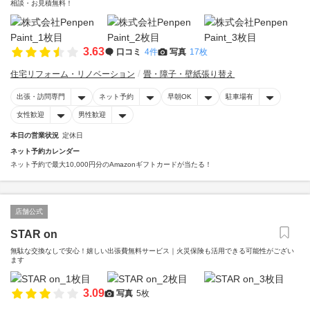
相談・お見積無料！
3.63
口コミ
4件
写真
17枚
住宅リフォーム・リノベーション
畳・障子・壁紙張り替え
出張・訪問専門
ネット予約
早朝OK
駐車場有
女性歓迎
男性歓迎
本日の営業状況
定休日
ネット予約カレンダー
ネット予約で最大10,000円分のAmazonギフトカードが当たる！
店舗公式
STAR on
無駄な交換なしで安心！嬉しい出張費無料サービス｜火災保険も活用できる可能性がござい
ます
3.09
写真
5枚