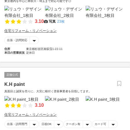
東京都内を中心に神奈川・埼玉まで対応可能です◎
3.10
写真
23枚
住宅リフォーム・リノベーション
出張・訪問対応
住所
東京都杉並区南荻窪1-22-11
本日の営業状況
定休日
店舗公式
K.H paint
真面目と誠実を売りに、大宮に根付く塗装事業者を目指してます。
3.10
住宅リフォーム・リノベーション
出張・訪問専門
日祝OK
クーポン有
カード可