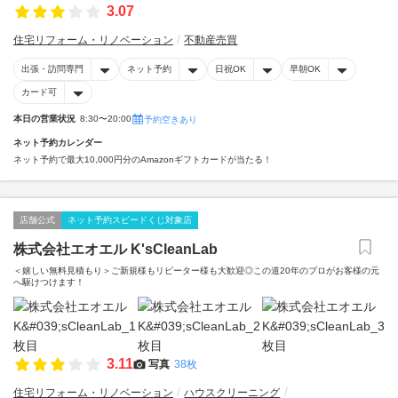
3.07
住宅リフォーム・リノベーション
不動産売買
出張・訪問専門
ネット予約
日祝OK
早朝OK
カード可
本日の営業状況
8:30〜20:00
予約空きあり
ネット予約カレンダー
ネット予約で最大10,000円分のAmazonギフトカードが当たる！
店舗公式
ネット予約スピードくじ対象店
株式会社エオエル K'sCleanLab
＜嬉しい無料見積もり＞ご新規様もリピーター様も大歓迎◎この道20年のプロがお客様の元
へ駆けつけます！
3.11
写真
38枚
住宅リフォーム・リノベーション
ハウスクリーニング