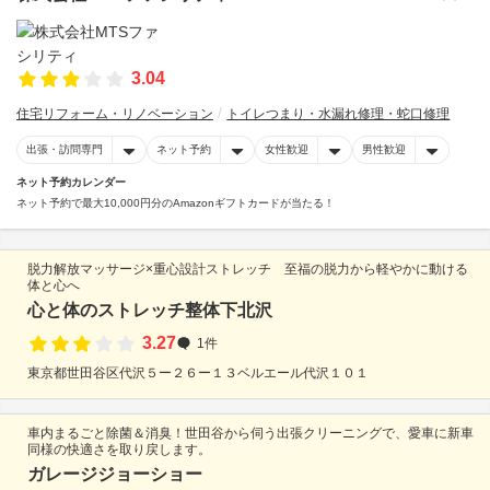
3.04
住宅リフォーム・リノベーション
トイレつまり・水漏れ修理・蛇口修理
出張・訪問専門
ネット予約
女性歓迎
男性歓迎
ネット予約カレンダー
ネット予約で最大10,000円分のAmazonギフトカードが当たる！
脱力解放マッサージ×重心設計ストレッチ 至福の脱力から軽やかに動ける
体と心へ
心と体のストレッチ整体下北沢
3.27
1件
東京都世田谷区代沢５ー２６ー１３ベルエール代沢１０１
車内まるごと除菌＆消臭！世田谷から伺う出張クリーニングで、愛車に新車
同様の快適さを取り戻します。
ガレージジョーショー