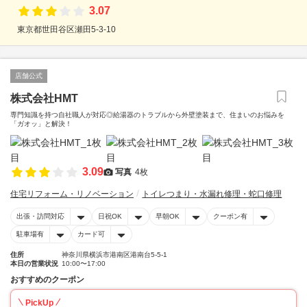
3.07
東京都世田谷区瀬田5-3-10
店舗公式
株式会社HMT
専門知識を持つ自社職人が対応◎給湯器のトラブルから外壁塗装まで、住まいのお悩みを
「ガオッ」と解決！
3.09
写真
4枚
住宅リフォーム・リノベーション
トイレつまり・水漏れ修理・蛇口修理
出張・訪問対応
日祝OK
早朝OK
クーポン有
駐車場有
カード可
住所
神奈川県横浜市港南区港南台5-5-1
本日の営業状況
10:00〜17:00
おすすめのクーポン
PickUp