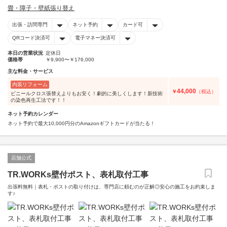
畳・障子・壁紙張り替え
出張・訪問専門
ネット予約
カード可
QRコード決済可
電子マネー決済可
本日の営業状況
定休日
価格帯
￥9,900〜￥176,000
主な料金・サービス
内装リフォーム
44,000
￥
（税込）
ビニールクロス張替えよりもお安く！劇的に美しくします！新技術
の染色再生工法です！！
ネット予約カレンダー
ネット予約で最大10,000円分のAmazonギフトカードが当たる！
店舗公式
TR.WORKs壁付ポスト、表札取付工事
出張料無料｜表札・ポストの取り付けは、専門店に頼むのが正解◎安心の施工をお約束しま
す♪