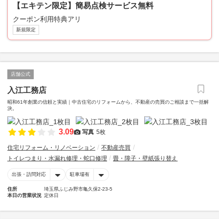
【エキテン限定】簡易点検サービス無料
クーポン利用特典アリ
新規限定
店舗公式
入江工務店
昭和61年創業の信頼と実績｜中古住宅のリフォームから、不動産の売買のご相談まで一括解
決。
3.09
写真
5枚
住宅リフォーム・リノベーション
不動産売買
トイレつまり・水漏れ修理・蛇口修理
畳・障子・壁紙張り替え
出張・訪問対応
駐車場有
住所
埼玉県ふじみ野市亀久保2-23-5
本日の営業状況
定休日