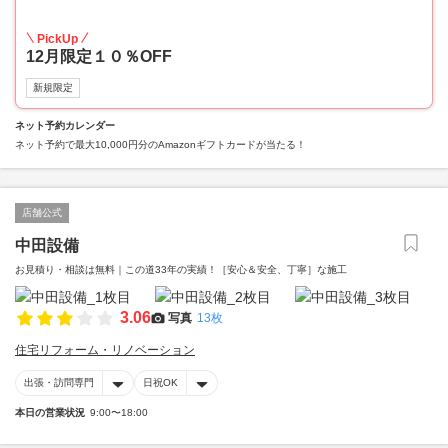
10
PickUp
12月限定１０％OFF
新規限定
ネット予約カレンダー
ネット予約で最大10,000円分のAmazonギフトカードが当たる！
店舗公式
中田設備
お見積り・相談は無料｜この道33年の実績！［安心＆安全、丁寧］な施工
3.06
写真
13枚
住宅リフォーム・リノベーション
出張・訪問専門
日祝OK
本日の営業状況
9:00〜18:00