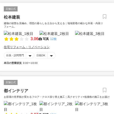
店舗公式
松本建装
建物の状態を見極め、理想の暮らしを土台から支える｜地域密着の確かな外装・内装リ
フォーム。
3.06
写真
12枚
住宅リフォーム・リノベーション
出張・訪問専門
日祝OK
本日の営業状況
9:00〜19:00
店舗公式
都インテリア
お部屋の世界観が変わるフロア・クロス張り替え施工｜高クオリティ×低価格の施工をお届け