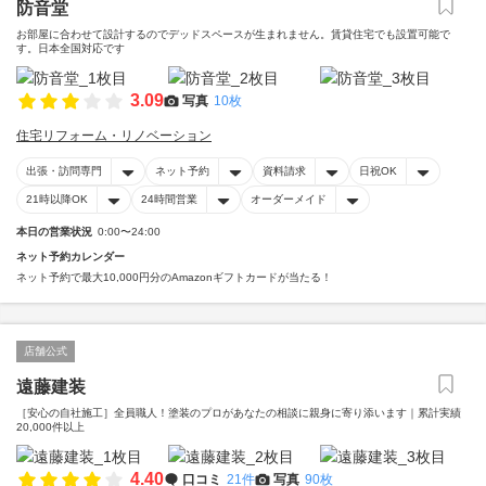
防音堂
お部屋に合わせて設計するのでデッドスペースが生まれません。賃貸住宅でも設置可能で
す。日本全国対応です
3.09
写真
10枚
住宅リフォーム・リノベーション
出張・訪問専門
ネット予約
資料請求
日祝OK
21時以降OK
24時間営業
オーダーメイド
本日の営業状況
0:00〜24:00
ネット予約カレンダー
ネット予約で最大10,000円分のAmazonギフトカードが当たる！
店舗公式
遠藤建装
［安心の自社施工］全員職人！塗装のプロがあなたの相談に親身に寄り添います｜累計実績
20,000件以上
4.40
口コミ
21件
写真
90枚