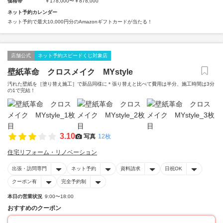
価格帯
￥178,000〜￥878,000
ネット予約カレンダー
ネット予約で最大10,000円分のAmazonギフトカードが当たる！
店舗公式
ネット予約スピードくじ対象店
壁紙革命 クロスメイク MYstyle
汚れた壁紙を［塗り替え施工］で新品同様に＊張り替えと比べて費用は半分、施工時間は3分
の1で完結！
3.10
写真
12枚
住宅リフォーム・リノベーション
出張・訪問専門
ネット予約
資料請求
日祝OK
クーポン有
完全予約制
本日の営業状況
9:00〜18:00
おすすめのクーポン