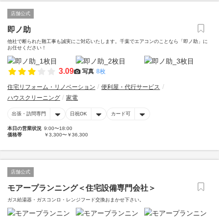
店舗公式
即ノ助
他社で断られた難工事も誠実にご対応いたします。千葉でエアコンのことなら「即ノ助」に
お任せください！
3.09
写真
8枚
住宅リフォーム・リノベーション
便利屋・代行サービス
ハウスクリーニング
家電
出張・訪問専門
日祝OK
カード可
本日の営業状況
9:00〜18:00
価格帯
￥3,300〜￥36,300
店舗公式
モアープランニング＜住宅設備専門会社＞
ガス給湯器・ガスコンロ・レンジフード交換おまかせ下さい。