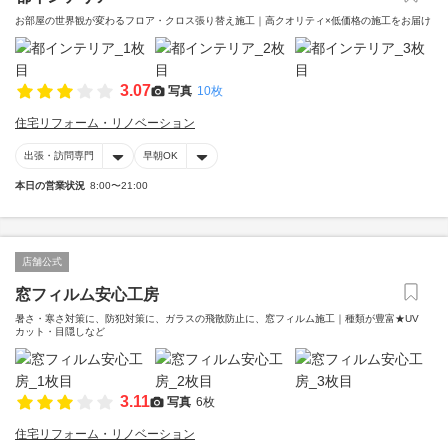
お部屋の世界観が変わるフロア・クロス張り替え施工｜高クオリティ×低価格の施工をお届け
3.07
写真
10枚
住宅リフォーム・リノベーション
出張・訪問専門
早朝OK
本日の営業状況
8:00〜21:00
店舗公式
窓フィルム安心工房
暑さ・寒さ対策に、防犯対策に、ガラスの飛散防止に、窓フィルム施工｜種類が豊富★UV
カット・目隠しなど
3.11
写真
6枚
住宅リフォーム・リノベーション