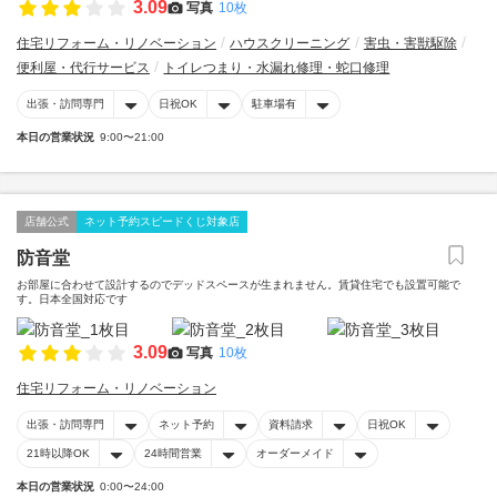
3.09
写真
10枚
住宅リフォーム・リノベーション
ハウスクリーニング
害虫・害獣駆除
便利屋・代行サービス
トイレつまり・水漏れ修理・蛇口修理
出張・訪問専門
日祝OK
駐車場有
本日の営業状況
9:00〜21:00
店舗公式
ネット予約スピードくじ対象店
防音堂
お部屋に合わせて設計するのでデッドスペースが生まれません。賃貸住宅でも設置可能で
す。日本全国対応です
3.09
写真
10枚
住宅リフォーム・リノベーション
出張・訪問専門
ネット予約
資料請求
日祝OK
21時以降OK
24時間営業
オーダーメイド
本日の営業状況
0:00〜24:00