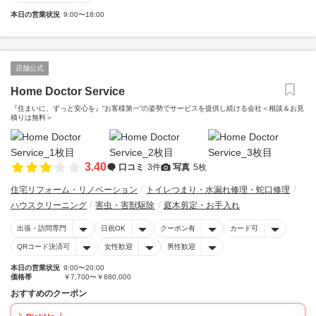
本日の営業状況
9:00〜18:00
店舗公式
Home Doctor Service
『住まいに、ずっと安心を』“お客様第一”の姿勢でサービスを提供し続ける会社＜相談＆お見
積りは無料＞
3.40
口コミ
3件
写真
5枚
住宅リフォーム・リノベーション
トイレつまり・水漏れ修理・蛇口修理
ハウスクリーニング
害虫・害獣駆除
庭木剪定・お手入れ
出張・訪問専門
日祝OK
クーポン有
カード可
QRコード決済可
女性歓迎
男性歓迎
本日の営業状況
9:00〜20:00
価格帯
￥7,700〜￥680,000
おすすめのクーポン