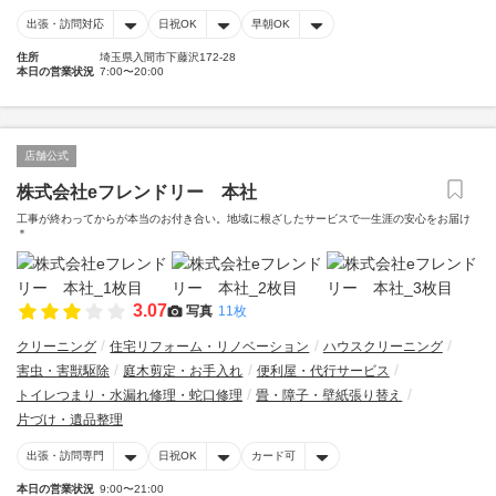
出張・訪問対応
日祝OK
早朝OK
住所
埼玉県入間市下藤沢172-28
本日の営業状況
7:00〜20:00
店舗公式
株式会社eフレンドリー 本社
工事が終わってからが本当のお付き合い。地域に根ざしたサービスで一生涯の安心をお届け
＊
3.07
写真
11枚
クリーニング
住宅リフォーム・リノベーション
ハウスクリーニング
害虫・害獣駆除
庭木剪定・お手入れ
便利屋・代行サービス
トイレつまり・水漏れ修理・蛇口修理
畳・障子・壁紙張り替え
片づけ・遺品整理
出張・訪問専門
日祝OK
カード可
本日の営業状況
9:00〜21:00