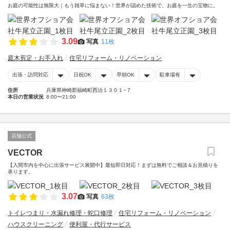
お庭の可能性は無限大｜もう雑草に悩まない！世界が認めた技術で、お庭を一生の宝物に。
3.09
写真
11枚
庭木剪定・お手入れ
住宅リフォーム・リノベーション
出張・訪問対応
日祝OK
早朝OK
駐車場有
住所
兵庫県神崎郡福崎町西治１３０１−７
本日の営業状況
8:00〜21:00
店舗公式
VECTOR
【入間市内を中心に出張サービス展開中】最短即日対応！まずは無料でご相談＆お見積りを
承ります。
3.07
写真
63枚
トイレつまり・水漏れ修理・蛇口修理
住宅リフォーム・リノベーション
ハウスクリーニング
便利屋・代行サービス