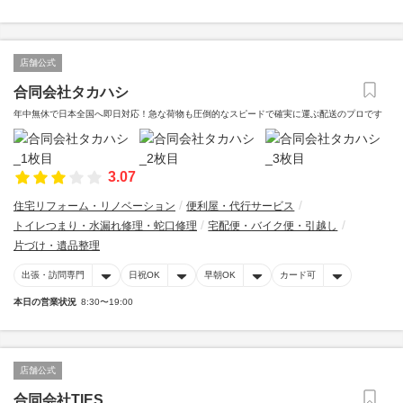
店舗公式
合同会社タカハシ
年中無休で日本全国へ即日対応！急な荷物も圧倒的なスピードで確実に運ぶ配送のプロです
3.07
住宅リフォーム・リノベーション
便利屋・代行サービス
トイレつまり・水漏れ修理・蛇口修理
宅配便・バイク便・引越し
片づけ・遺品整理
出張・訪問専門
日祝OK
早朝OK
カード可
本日の営業状況
8:30〜19:00
店舗公式
合同会社TIES