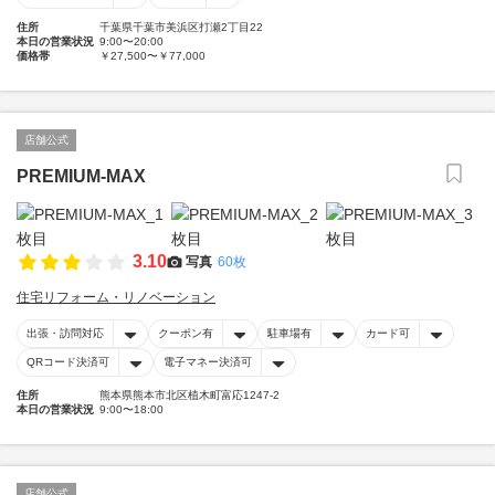
住所
千葉県千葉市美浜区打瀬2丁目22
本日の営業状況
9:00〜20:00
価格帯
￥27,500〜￥77,000
店舗公式
PREMIUM-MAX
3.10
写真
60枚
住宅リフォーム・リノベーション
出張・訪問対応
クーポン有
駐車場有
カード可
QRコード決済可
電子マネー決済可
住所
熊本県熊本市北区植木町富応1247-2
本日の営業状況
9:00〜18:00
店舗公式