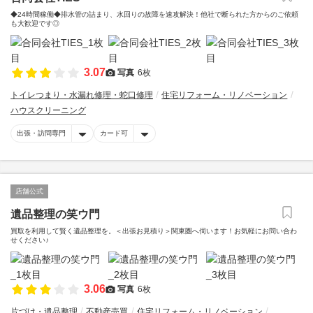
◆24時間稼働◆排水管の詰まり、水回りの故障を速攻解決！他社で断られた方からのご依頼
も大歓迎です◎
3.07
写真
6枚
トイレつまり・水漏れ修理・蛇口修理
住宅リフォーム・リノベーション
ハウスクリーニング
出張・訪問専門
カード可
店舗公式
遺品整理の笑ウ門
買取を利用して賢く遺品整理を。＜出張お見積り＞関東圏へ伺います！お気軽にお問い合わ
せください♪
3.06
写真
6枚
片づけ・遺品整理
不動産売買
住宅リフォーム・リノベーション