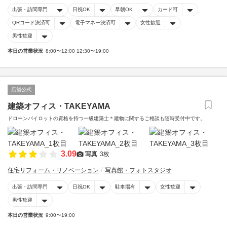
出張・訪問専門
日祝OK
早朝OK
カード可
QRコード決済可
電子マネー決済可
女性歓迎
男性歓迎
本日の営業状況
8:00〜12:00 12:30〜19:00
店舗公式
建築オフィス・TAKEYAMA
ドローンパイロットの資格を持つ一級建築士＊建物に関するご相談も随時受付中です。
3.09
写真
3枚
住宅リフォーム・リノベーション
写真館・フォトスタジオ
出張・訪問専門
日祝OK
駐車場有
女性歓迎
男性歓迎
本日の営業状況
9:00〜19:00