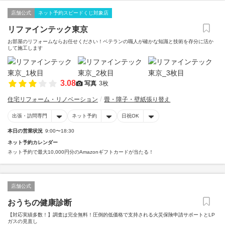
店舗公式
ネット予約スピードくじ対象店
リファインテック東京
お部屋のリフォームならお任せください！ベテランの職人が確かな知識と技術を存分に活か
して施工します
3.08
写真
3枚
住宅リフォーム・リノベーション
畳・障子・壁紙張り替え
出張・訪問専門
ネット予約
日祝OK
本日の営業状況
9:00〜18:30
ネット予約カレンダー
ネット予約で最大10,000円分のAmazonギフトカードが当たる！
店舗公式
おうちの健康診断
【対応実績多数！】調査は完全無料！圧倒的低価格で支持される火災保険申請サポートとLP
ガスの見直し