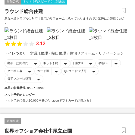
店舗公式
ネット予約スピードくじ対象店
ラウンド総合住建
急な水道トラブルに対応！住宅のリフォームも承っておりますのでご気軽にご連絡くださ
い！
3.12
トイレつまり・水漏れ修理・蛇口修理
住宅リフォーム・リノベーション
出張・訪問専門
ネット予約
日祝OK
早朝OK
クーポン有
カード可
QRコード決済可
電子マネー決済可
本日の営業状況
8:30〜20:00
ネット予約カレンダー
ネット予約で最大10,000円分のAmazonギフトカードが当たる！
店舗公式
世界オフショア会社牛尾立正園