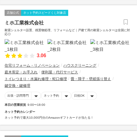
店舗公式
ネット予約スピードくじ対象店
ミホ工業株式会社
耐震シェルター設置、残置物処理、リフォームなど｜戸建て用の耐震シェルターは全国に対
応◎
3.06
住宅リフォーム・リノベーション
ハウスクリーニング
庭木剪定・お手入れ
便利屋・代行サービス
トイレつまり・水漏れ修理・蛇口修理
畳・障子・壁紙張り替え
鍵交換・鍵修理
出張・訪問専門
ネット予約
日祝OK
本日の営業状況
9:00〜18:00
ネット予約カレンダー
ネット予約で最大10,000円分のAmazonギフトカードが当たる！