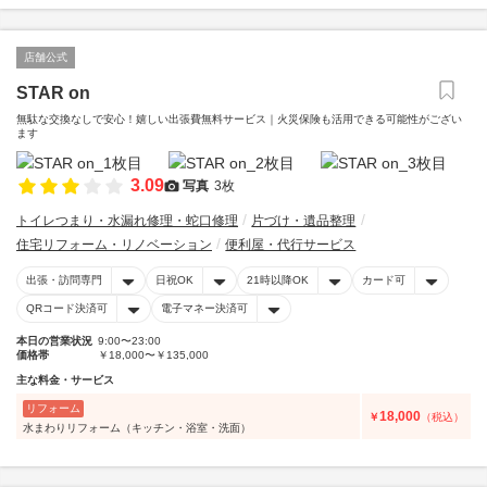
店舗公式
STAR on
無駄な交換なしで安心！嬉しい出張費無料サービス｜火災保険も活用できる可能性がござい
ます
3.09
写真
3枚
トイレつまり・水漏れ修理・蛇口修理
片づけ・遺品整理
住宅リフォーム・リノベーション
便利屋・代行サービス
出張・訪問専門
日祝OK
21時以降OK
カード可
QRコード決済可
電子マネー決済可
本日の営業状況
9:00〜23:00
価格帯
￥18,000〜￥135,000
主な料金・サービス
リフォーム
18,000
￥
（税込）
水まわりリフォーム（キッチン・浴室・洗面）