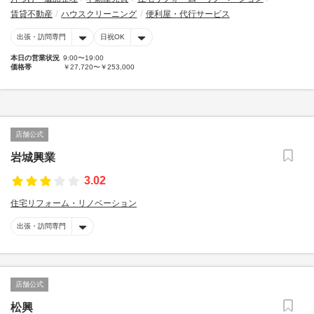
賃貸不動産
ハウスクリーニング
便利屋・代行サービス
出張・訪問専門
日祝OK
本日の営業状況
9:00〜19:00
価格帯
￥27,720〜￥253,000
店舗公式
岩城興業
3.02
住宅リフォーム・リノベーション
出張・訪問専門
店舗公式
松興