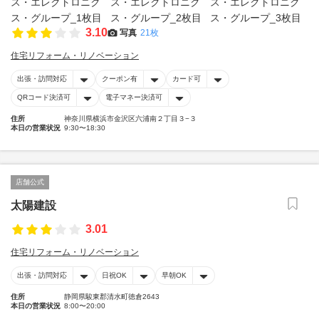
3.10
写真
21枚
住宅リフォーム・リノベーション
出張・訪問対応
クーポン有
カード可
QRコード決済可
電子マネー決済可
住所
神奈川県横浜市金沢区六浦南２丁目３−３
本日の営業状況
9:30〜18:30
店舗公式
太陽建設
3.01
住宅リフォーム・リノベーション
出張・訪問対応
日祝OK
早朝OK
住所
静岡県駿東郡清水町徳倉2643
本日の営業状況
8:00〜20:00