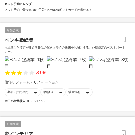
ネット予約カレンダー
ネット予約で最大10,000円分のAmazonギフトカードが当たる！
店舗公式
ペンキ塗総業
≪卓越した技術が叶える外観の輝き≫安心の未来をお届けする、外壁塗装のベストパート
ナー。
3.09
住宅リフォーム・リノベーション
出張・訪問専門
早朝OK
駐車場有
本日の営業状況
8:30〜17:30
店舗公式
都インテリア