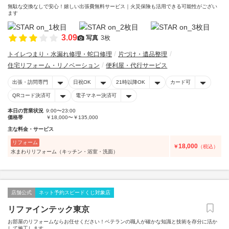
無駄な交換なしで安心！嬉しい出張費無料サービス｜火災保険も活用できる可能性がござい
ます
3.09
写真
3枚
トイレつまり・水漏れ修理・蛇口修理
片づけ・遺品整理
住宅リフォーム・リノベーション
便利屋・代行サービス
出張・訪問専門
日祝OK
21時以降OK
カード可
QRコード決済可
電子マネー決済可
本日の営業状況
9:00〜23:00
価格帯
￥18,000〜￥135,000
主な料金・サービス
リフォーム
18,000
￥
（税込）
水まわりリフォーム（キッチン・浴室・洗面）
店舗公式
ネット予約スピードくじ対象店
リファインテック東京
お部屋のリフォームならお任せください！ベテランの職人が確かな知識と技術を存分に活か
して施工します