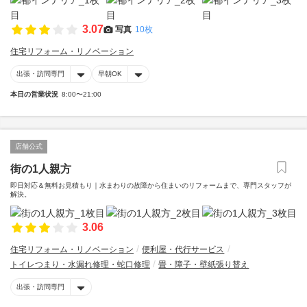
3.07
写真
10枚
住宅リフォーム・リノベーション
出張・訪問専門
早朝OK
本日の営業状況
8:00〜21:00
店舗公式
街の1人親方
即日対応＆無料お見積もり｜水まわりの故障から住まいのリフォームまで、専門スタッフが
解決。
3.06
住宅リフォーム・リノベーション
便利屋・代行サービス
トイレつまり・水漏れ修理・蛇口修理
畳・障子・壁紙張り替え
出張・訪問専門