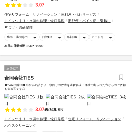
3.07
住宅リフォーム・リノベーション
便利屋・代行サービス
トイレつまり・水漏れ修理・蛇口修理
宅配便・バイク便・引越し
片づけ・遺品整理
出張・訪問専門
日祝OK
早朝OK
カード可
本日の営業状況
8:30〜19:00
店舗公式
合同会社TIES
◆24時間稼働◆排水管の詰まり、水回りの故障を速攻解決！他社で断られた方からのご依頼
も大歓迎です◎
3.07
写真
6枚
トイレつまり・水漏れ修理・蛇口修理
住宅リフォーム・リノベーション
ハウスクリーニング