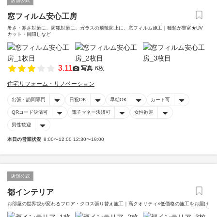
店舗公式
窓フィルム安心工房
暑さ・寒さ対策に、防犯対策に、ガラスの飛散防止に、窓フィルム施工｜種類が豊富★UV
カット・目隠しなど
3.11
写真
6枚
住宅リフォーム・リノベーション
出張・訪問専門
日祝OK
早朝OK
カード可
QRコード決済可
電子マネー決済可
女性歓迎
男性歓迎
本日の営業状況
8:00〜12:00 12:30〜19:00
店舗公式
都インテリア
お部屋の世界観が変わるフロア・クロス張り替え施工｜高クオリティ×低価格の施工をお届け