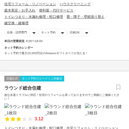
住宅リフォーム・リノベーション
ハウスクリーニング
庭木剪定・お手入れ
便利屋・代行サービス
トイレつまり・水漏れ修理・蛇口修理
畳・障子・壁紙張り替え
鍵交換・鍵修理
出張・訪問専門
ネット予約
日祝OK
本日の営業状況
9:00〜18:00
ネット予約カレンダー
ネット予約で最大10,000円分のAmazonギフトカードが当たる！
店舗公式
ネット予約スピードくじ対象店
ラウンド総合住建
急な水道トラブルに対応！住宅のリフォームも承っておりますのでご気軽にご連絡くださ
い！
3.12
トイレつまり・水漏れ修理・蛇口修理
住宅リフォーム・リノベーション