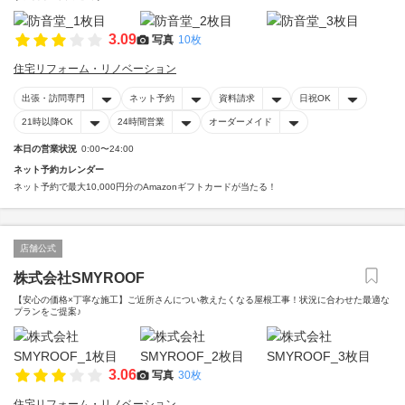
3.09
写真
10枚
住宅リフォーム・リノベーション
出張・訪問専門
ネット予約
資料請求
日祝OK
21時以降OK
24時間営業
オーダーメイド
本日の営業状況
0:00〜24:00
ネット予約カレンダー
ネット予約で最大10,000円分のAmazonギフトカードが当たる！
店舗公式
株式会社SMYROOF
【安心の価格×丁寧な施工】ご近所さんについ教えたくなる屋根工事！状況に合わせた最適な
プランをご提案♪
3.06
写真
30枚
住宅リフォーム・リノベーション