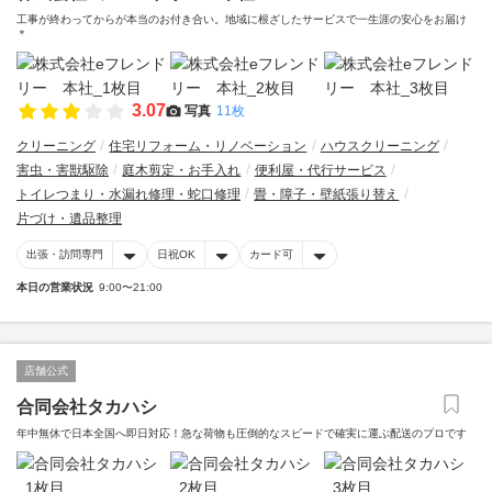
工事が終わってからが本当のお付き合い。地域に根ざしたサービスで一生涯の安心をお届け
＊
3.07
写真
11枚
クリーニング
住宅リフォーム・リノベーション
ハウスクリーニング
害虫・害獣駆除
庭木剪定・お手入れ
便利屋・代行サービス
トイレつまり・水漏れ修理・蛇口修理
畳・障子・壁紙張り替え
片づけ・遺品整理
出張・訪問専門
日祝OK
カード可
本日の営業状況
9:00〜21:00
店舗公式
合同会社タカハシ
年中無休で日本全国へ即日対応！急な荷物も圧倒的なスピードで確実に運ぶ配送のプロです