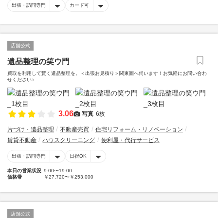
出張・訪問専門
カード可
店舗公式
遺品整理の笑ウ門
買取を利用して賢く遺品整理を。＜出張お見積り＞関東圏へ伺います！お気軽にお問い合わ
せください♪
3.06
写真
6枚
片づけ・遺品整理
不動産売買
住宅リフォーム・リノベーション
賃貸不動産
ハウスクリーニング
便利屋・代行サービス
出張・訪問専門
日祝OK
本日の営業状況
9:00〜19:00
価格帯
￥27,720〜￥253,000
店舗公式