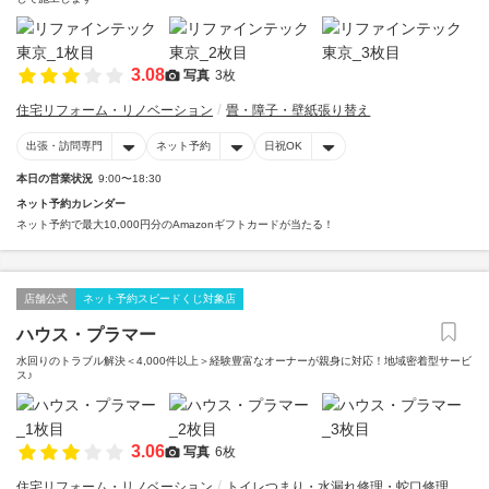
3.08
写真
3枚
住宅リフォーム・リノベーション
畳・障子・壁紙張り替え
出張・訪問専門
ネット予約
日祝OK
本日の営業状況
9:00〜18:30
ネット予約カレンダー
ネット予約で最大10,000円分のAmazonギフトカードが当たる！
店舗公式
ネット予約スピードくじ対象店
ハウス・プラマー
水回りのトラブル解決＜4,000件以上＞経験豊富なオーナーが親身に対応！地域密着型サービ
ス♪
3.06
写真
6枚
住宅リフォーム・リノベーション
トイレつまり・水漏れ修理・蛇口修理