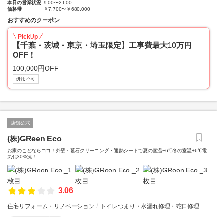
本日の営業状況
9:00〜20:00
価格帯
￥7,700〜￥680,000
おすすめのクーポン
PickUp
【千葉・茨城・東京・埼玉限定】工事費最大10万円
OFF！
100,000円OFF
併用不可
店舗公式
(株)GReen Eco
お家のことならココ！外壁・墓石クリーニング・遮熱シートで夏の室温−6℃冬の室温+6℃電
気代30%減！
3.06
住宅リフォーム・リノベーション
トイレつまり・水漏れ修理・蛇口修理