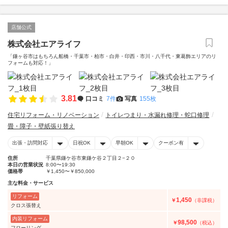
店舗公式
株式会社エアライフ
「鎌ヶ谷市はもちろん船橋・千葉市・柏市・白井・印西・市川・八千代・東葛飾エリアのリ
フォームも対応！」
3.81
口コミ
7件
写真
155枚
住宅リフォーム・リノベーション
トイレつまり・水漏れ修理・蛇口修理
畳・障子・壁紙張り替え
出張・訪問対応
日祝OK
早朝OK
クーポン有
住所
千葉県鎌ケ谷市東鎌ケ谷２丁目２−２０
本日の営業状況
8:00〜19:30
価格帯
￥1,450〜￥850,000
主な料金・サービス
リフォーム
1,450
￥
（非課税）
クロス張替え
内装リフォーム
98,500
￥
（税込）
フローリング