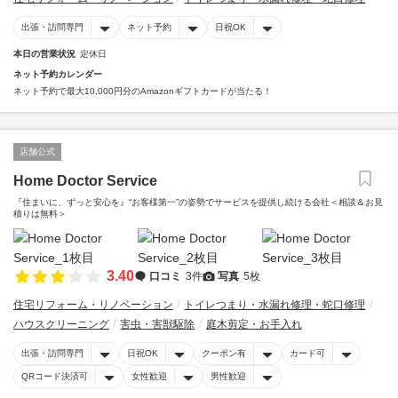
出張・訪問専門
ネット予約
日祝OK
本日の営業状況
定休日
ネット予約カレンダー
ネット予約で最大10,000円分のAmazonギフトカードが当たる！
店舗公式
Home Doctor Service
『住まいに、ずっと安心を』“お客様第一”の姿勢でサービスを提供し続ける会社＜相談＆お見
積りは無料＞
3.40
口コミ
3件
写真
5枚
住宅リフォーム・リノベーション
トイレつまり・水漏れ修理・蛇口修理
ハウスクリーニング
害虫・害獣駆除
庭木剪定・お手入れ
出張・訪問専門
日祝OK
クーポン有
カード可
QRコード決済可
女性歓迎
男性歓迎