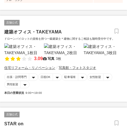
店舗公式
建築オフィス・TAKEYAMA
ドローンパイロットの資格を持つ一級建築士＊建物に関するご相談も随時受付中です。
3.09
写真
3枚
住宅リフォーム・リノベーション
写真館・フォトスタジオ
出張・訪問専門
日祝OK
駐車場有
女性歓迎
男性歓迎
本日の営業状況
9:00〜19:00
店舗公式
STAR on