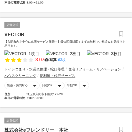
本日の営業状況
8:00〜21:00
店舗公式
VECTOR
【入間市内を中心に出張サービス展開中】最短即日対応！まずは無料でご相談＆お見積りを
承ります。
3.07
写真
63枚
トイレつまり・水漏れ修理・蛇口修理
住宅リフォーム・リノベーション
ハウスクリーニング
便利屋・代行サービス
出張・訪問対応
日祝OK
早朝OK
住所
埼玉県入間市下藤沢172-28
本日の営業状況
7:00〜20:00
店舗公式
株式会社eフレンドリー 本社