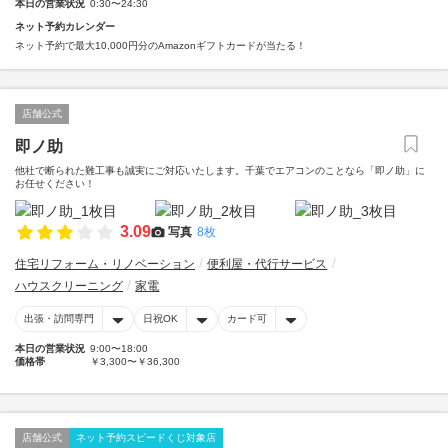
本日の営業状況
0:30〜24:30
ネット予約カレンダー
ネット予約で最大10,000円分のAmazonギフトカードが当たる！
店舗公式
即ノ助
他社で断られた難工事も誠実にご対応いたします。千葉でエアコンのことなら「即ノ助」に
お任せください！
3.09
写真
8枚
住宅リフォーム・リノベーション
便利屋・代行サービス
ハウスクリーニング
家電
出張・訪問専門
日祝OK
カード可
本日の営業状況
9:00〜18:00
価格帯
￥3,300〜￥36,300
店舗公式
ネット予約スピードくじ対象店