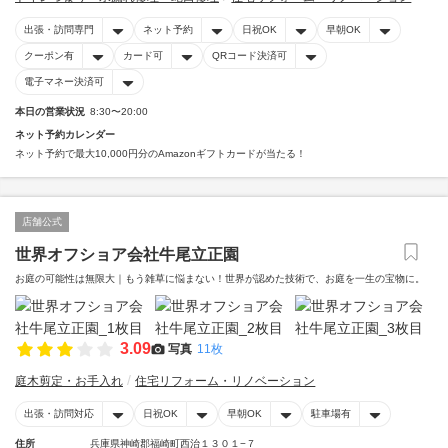
出張・訪問専門
ネット予約
日祝OK
早朝OK
クーポン有
カード可
QRコード決済可
電子マネー決済可
本日の営業状況
8:30〜20:00
ネット予約カレンダー
ネット予約で最大10,000円分のAmazonギフトカードが当たる！
店舗公式
世界オフショア会社牛尾立正園
お庭の可能性は無限大｜もう雑草に悩まない！世界が認めた技術で、お庭を一生の宝物に。
3.09
写真
11枚
庭木剪定・お手入れ
住宅リフォーム・リノベーション
出張・訪問対応
日祝OK
早朝OK
駐車場有
住所
兵庫県神崎郡福崎町西治１３０１−７