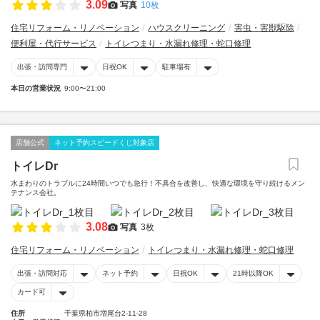
3.09
写真
10枚
住宅リフォーム・リノベーション
ハウスクリーニング
害虫・害獣駆除
便利屋・代行サービス
トイレつまり・水漏れ修理・蛇口修理
出張・訪問専門
日祝OK
駐車場有
本日の営業状況
9:00〜21:00
店舗公式
ネット予約スピードくじ対象店
トイレDr
水まわりのトラブルに24時間いつでも急行！不具合を改善し、快適な環境を守り続けるメン
テナンス会社。
3.08
写真
3枚
住宅リフォーム・リノベーション
トイレつまり・水漏れ修理・蛇口修理
出張・訪問対応
ネット予約
日祝OK
21時以降OK
カード可
住所
千葉県柏市増尾台2-11-28