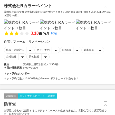
株式会社Rカラーペイント
茨城県土浦市で外壁塗装地域最安値に挑戦中！住まいの寿命を延ばし価値を高める理想の≪4
回塗り≫施工
3.10
写真
10枚
住宅リフォーム・リノベーション
出張・訪問対応
ネット予約
日祝OK
駐車場有
女性歓迎
男性歓迎
住所
茨城県土浦市永国松ノ下308番
本日の営業状況
9:00〜19:00
ネット予約カレンダー
ネット予約で最大10,000円分のAmazonギフトカードが当たる！
店舗公式
ネット予約スピードくじ対象店
防音堂
お部屋に合わせて設計するのでデッドスペースが生まれません。賃貸住宅でも設置可能で
す。日本全国対応です