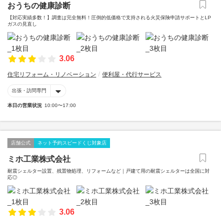
おうちの健康診断
【対応実績多数！】調査は完全無料！圧倒的低価格で支持される火災保険申請サポートとLP
ガスの見直し
3.06
住宅リフォーム・リノベーション
便利屋・代行サービス
出張・訪問専門
本日の営業状況
10:00〜17:00
店舗公式
ネット予約スピードくじ対象店
ミホ工業株式会社
耐震シェルター設置、残置物処理、リフォームなど｜戸建て用の耐震シェルターは全国に対
応◎
3.06