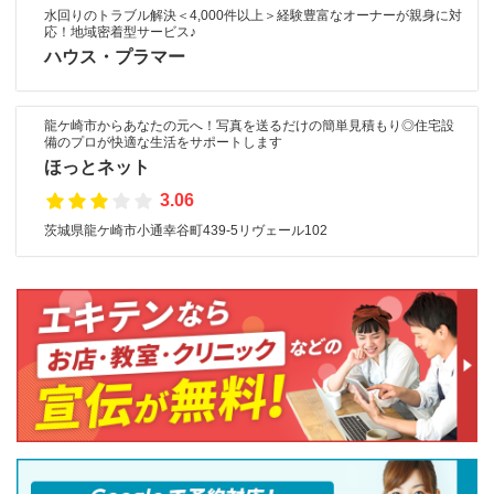
水回りのトラブル解決＜4,000件以上＞経験豊富なオーナーが親身に対
応！地域密着型サービス♪
ハウス・プラマー
龍ケ崎市からあなたの元へ！写真を送るだけの簡単見積もり◎住宅設
備のプロが快適な生活をサポートします
ほっとネット
3.06
茨城県龍ケ崎市小通幸谷町439-5リヴェール102