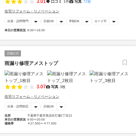
3.01
口コミ
1件
写真
72枚
住宅リフォーム・リノベーション
出張・訪問専門
日祝OK
早朝OK
カード可
本日の営業状況
8:00〜18:00
店舗公式
雨漏り修理アメストップ
3.07
写真
3枚
住宅リフォーム・リノベーション
出張・訪問対応
日祝OK
住所
千葉県千葉市美浜区打瀬2丁目22
本日の営業状況
9:00〜20:00
価格帯
￥27,500〜￥77,000