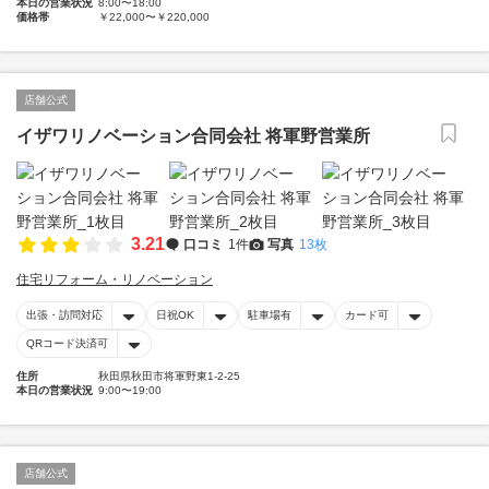
本日の営業状況
8:00〜18:00
価格帯
￥22,000〜￥220,000
店舗公式
イザワリノベーション合同会社 将軍野営業所
3.21
口コミ
1件
写真
13枚
住宅リフォーム・リノベーション
出張・訪問対応
日祝OK
駐車場有
カード可
QRコード決済可
住所
秋田県秋田市将軍野東1-2-25
本日の営業状況
9:00〜19:00
店舗公式