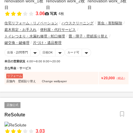
3.06
写真
4枚
住宅リフォーム・リノベーション
ハウスクリーニング
害虫・害獣駆除
庭木剪定・お手入れ
便利屋・代行サービス
トイレつまり・水漏れ修理・蛇口修理
畳・障子・壁紙張り替え
鍵交換・鍵修理
片づけ・遺品整理
出張・訪問専門
日祝OK
カード可
本日の営業状況
4:00〜8:00 9:00〜20:00
主な料金・サービス
リフォーム
20,000
￥
（税込）
店舗内 壁紙貼り替え Change wallpaper
店舗公式
ReSolute
3.03