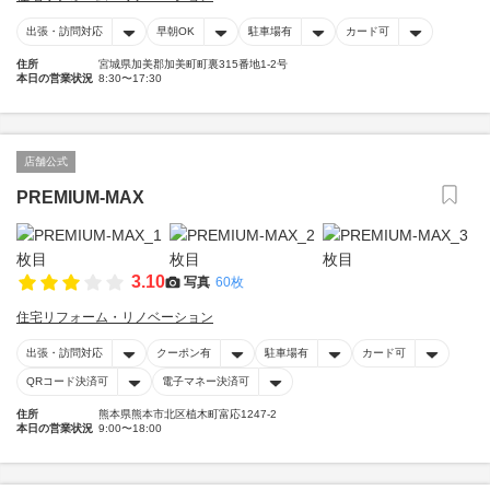
出張・訪問対応
早朝OK
駐車場有
カード可
住所
宮城県加美郡加美町町裏315番地1-2号
本日の営業状況
8:30〜17:30
店舗公式
PREMIUM-MAX
3.10
写真
60枚
住宅リフォーム・リノベーション
出張・訪問対応
クーポン有
駐車場有
カード可
QRコード決済可
電子マネー決済可
住所
熊本県熊本市北区植木町富応1247-2
本日の営業状況
9:00〜18:00