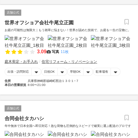
店舗公式
世界オフショア会社牛尾立正園
お庭の可能性は無限大｜もう雑草に悩まない！世界が認めた技術で、お庭を一生の宝物に。
3.09
写真
11枚
庭木剪定・お手入れ
住宅リフォーム・リノベーション
出張・訪問対応
日祝OK
早朝OK
駐車場有
住所
兵庫県神崎郡福崎町西治１３０１−７
本日の営業状況
8:00〜21:00
店舗公式
合同会社タカハシ
年中無休で日本全国へ即日対応！急な荷物も圧倒的なスピードで確実に運ぶ配送のプロです