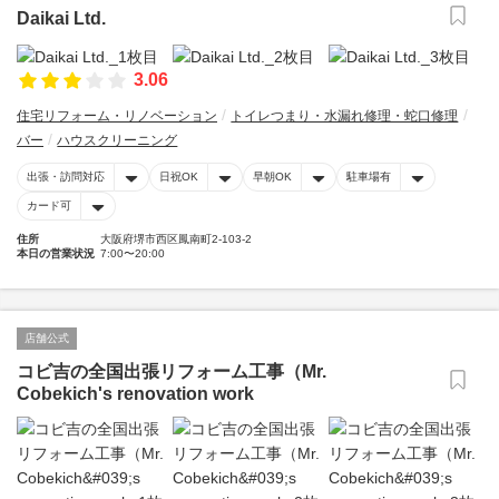
Daikai Ltd.
3.06
住宅リフォーム・リノベーション
トイレつまり・水漏れ修理・蛇口修理
バー
ハウスクリーニング
出張・訪問対応
日祝OK
早朝OK
駐車場有
カード可
住所
大阪府堺市西区鳳南町2-103-2
本日の営業状況
7:00〜20:00
店舗公式
コビ吉の全国出張リフォーム工事（Mr.
Cobekich's renovation work