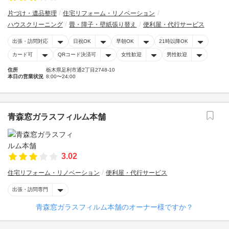
片づけ・遺品整理
住宅リフォーム・リノベーション
ハウスクリーニング
畳・障子・壁紙張り替え
便利屋・代行サービス
出張・訪問対応
日祝OK
早朝OK
21時以降OK
カード可
QRコード決済可
女性歓迎
男性歓迎
住所
栃木県足利市通2丁目2748-10
本日の営業状況
8:00〜24:00
青森窓ガラスフィルム本舗
3.02
住宅リフォーム・リノベーション
便利屋・代行サービス
出張・訪問専門
青森窓ガラスフィルム本舗のオーナー様ですか？