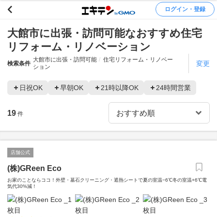
ログイン・登録
大館市に出張・訪問可能なおすすめ住宅
リフォーム・リノベーション
大館市に出張・訪問可能
住宅リフォーム・リノベー
変更
検索条件
ション
日祝OK
早朝OK
21時以降OK
24時間営業
19
件
店舗公式
(株)GReen Eco
お家のことならココ！外壁・墓石クリーニング・遮熱シートで夏の室温−6℃冬の室温+6℃電
気代30%減！