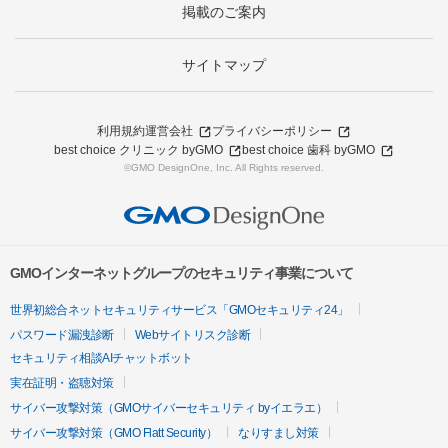
掲載のご案内
サイトマップ
利用規約
運営会社
プライバシーポリシー
best choice クリニック byGMO
best choice 歯科 byGMO
©GMO DesignOne, Inc. All Rights reserved.
GMOインターネットグループのセキュリティ事業について
世界初総合ネットセキュリティサービス「GMOセキュリティ24」
パスワード漏洩診断
Webサイトリスク診断
セキュリティ相談AIチャットボット
実在証明・盗聴対策
サイバー攻撃対策（GMOサイバーセキュリティ byイエラエ）
サイバー攻撃対策（GMO Flatt Security）
なりすまし対策