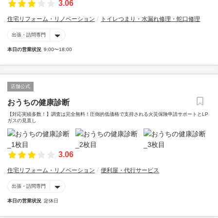
3.06
住宅リフォーム・リノベーション
トイレつまり・水漏れ修理・蛇口修理
出張・訪問専門
本日の営業状況
9:00〜18:00
店舗公式
おうちの健康診断
【対応実績多数！】調査は完全無料！圧倒的低価格で支持される火災保険申請サポートとLP
ガスの見直し
3.06
住宅リフォーム・リノベーション
便利屋・代行サービス
出張・訪問専門
本日の営業状況
定休日