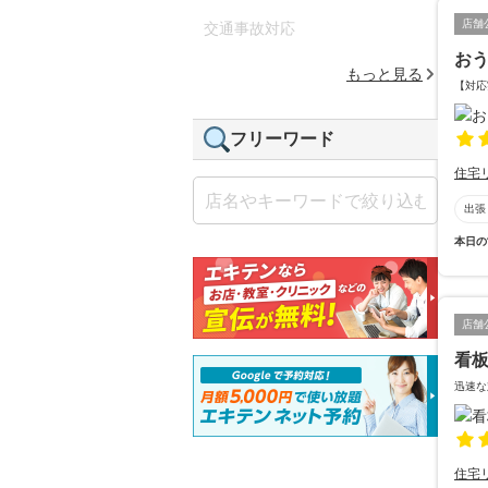
店舗
交通事故対応
お
もっと見る
【対応
フリーワード
住宅
出張
本日の
店舗
看板
迅速な
住宅