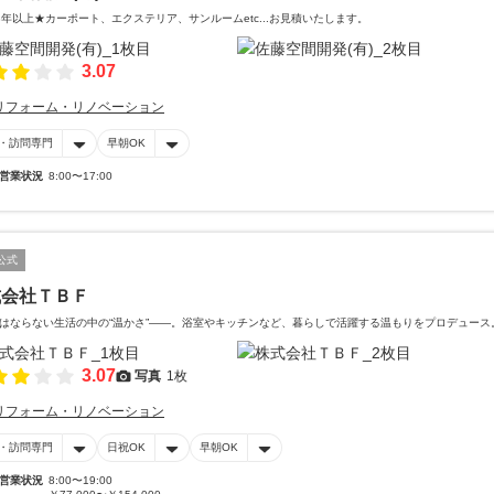
8年以上★カーポート、エクステリア、サンルームetc...お見積いたします。
3.07
リフォーム・リノベーション
・訪問専門
早朝OK
営業状況
8:00〜17:00
公式
式会社ＴＢＦ
はならない生活の中の“温かさ”――。浴室やキッチンなど、暮らしで活躍する温もりをプロデュース
3.07
写真
1枚
リフォーム・リノベーション
・訪問専門
日祝OK
早朝OK
営業状況
8:00〜19:00