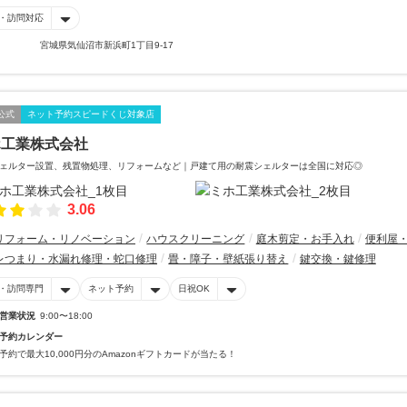
・訪問対応
宮城県気仙沼市新浜町1丁目9-17
公式
ネット予約スピードくじ対象店
ホ工業株式会社
ェルター設置、残置物処理、リフォームなど｜戸建て用の耐震シェルターは全国に対応◎
3.06
リフォーム・リノベーション
ハウスクリーニング
庭木剪定・お手入れ
便利屋
レつまり・水漏れ修理・蛇口修理
畳・障子・壁紙張り替え
鍵交換・鍵修理
・訪問専門
ネット予約
日祝OK
営業状況
9:00〜18:00
予約カレンダー
予約で最大10,000円分のAmazonギフトカードが当たる！