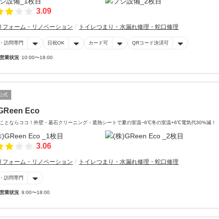
3.09
リフォーム・リノベーション
トイレつまり・水漏れ修理・蛇口修理
・訪問専門
日祝OK
カード可
QRコード決済可
営業状況
10:00〜18:00
公式
GReen Eco
ことならココ！外壁・墓石クリーニング・遮熱シートで夏の室温−6℃冬の室温+6℃電気代30%減！
3.06
リフォーム・リノベーション
トイレつまり・水漏れ修理・蛇口修理
・訪問専門
営業状況
9:00〜18:00