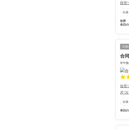
住宅
出張
住所
本日の
店舗
合
年中無
住宅
片づ
出張
本日の