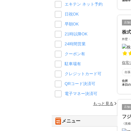
価格帯
エキテン ネット予約
日祝OK
店舗
早朝OK
株
21時以降OK
外壁・
24時間営業
クーポン有
住宅
駐車場有
出張
クレジットカード可
住所
QRコード決済可
本日の
電子マネー決済可
もっと見る
店舗
フ
メニュー
《見積