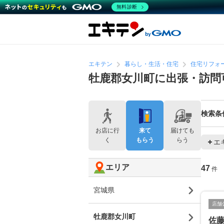
無料診断
エキテン
暮らし・生活・住宅
住宅リフォ
牡鹿郡女川町に出張・訪問
検索条
お店に行
来て
届けても
く
もらう
らう
エ
エリア
47
件
宮城県
店舗
牡鹿郡女川町
佐藤