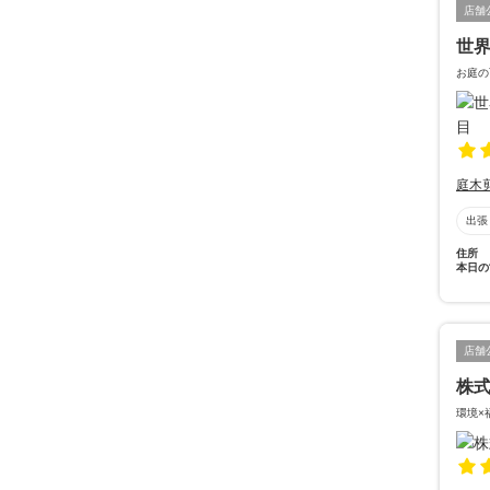
店舗
世
お庭の
庭木
出張
住所
本日の
店舗
株式
環境×