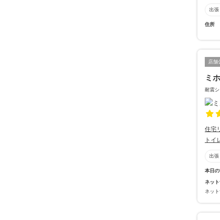
出張
住所
店舗
ミ
耐震シ
住宅
トイ
出張
本日の
ネット
ネット