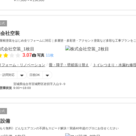
￥77,000〜￥154,000
公式
式会社空装
屋根塗装をはじめ全リフォームに対応｜多層塗・多彩塗・アクセント塗装など多彩な工事プランを
3.07
写真
11枚
リフォーム・リノベーション
畳・障子・壁紙張り替え
トイレつまり・水漏れ修
・訪問対応
日祝OK
宮城県仙台市宮城野区岩切字入山９-９
営業状況
9:00〜18:00
公式
ジ設備
もり無料》どんなエアコンの不調もスピード解決！実績40年超のプロにお任せください