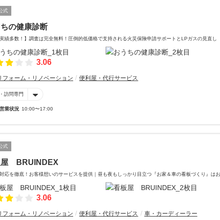
公式
うちの健康診断
実績多数！】調査は完全無料！圧倒的低価格で支持される火災保険申請サポートとLPガスの見直し
3.06
リフォーム・リノベーション
便利屋・代行サービス
・訪問専門
営業状況
10:00〜17:00
公式
屋 BRUINDEX
対応を徹底！お客様想いのサービスを提供｜昼も夜もしっかり目立つ『お家＆車の看板づくり』は
3.06
リフォーム・リノベーション
便利屋・代行サービス
車・カーディーラー