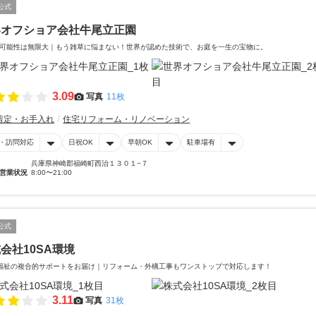
公式
界オフショア会社牛尾立正園
可能性は無限大｜もう雑草に悩まない！世界が認めた技術で、お庭を一生の宝物に。
3.09
写真
11枚
剪定・お手入れ
住宅リフォーム・リノベーション
・訪問対応
日祝OK
早朝OK
駐車場有
兵庫県神崎郡福崎町西治１３０１−７
営業状況
8:00〜21:00
公式
会社10SA環境
福祉の複合的サポートをお届け｜リフォーム・外構工事もワンストップで対応します！
3.11
写真
31枚