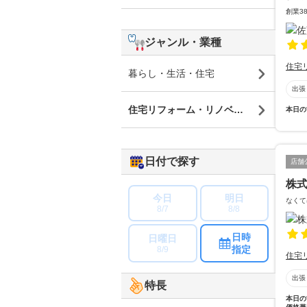
創業3
ジャンル・業種
住宅
暮らし・生活・住宅
出張
住宅リフォーム・リノベーション
本日の
日付で探す
店舗
株
今日
明日
なくて
8/7
8/8
日時
日曜日
指定
8/9
住宅
出張
特長
本日の