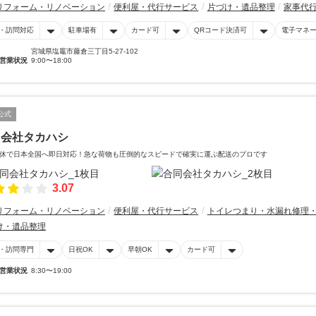
リフォーム・リノベーション
便利屋・代行サービス
片づけ・遺品整理
家事代
・訪問対応
駐車場有
カード可
QRコード決済可
電子マネ
宮城県塩竈市藤倉三丁目5-27-102
営業状況
9:00〜18:00
公式
同会社タカハシ
休で日本全国へ即日対応！急な荷物も圧倒的なスピードで確実に運ぶ配送のプロです
3.07
リフォーム・リノベーション
便利屋・代行サービス
トイレつまり・水漏れ修理
け・遺品整理
・訪問専門
日祝OK
早朝OK
カード可
営業状況
8:30〜19:00