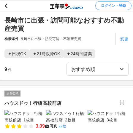
ログイン・登録
長崎市に出張・訪問可能なおすすめ不動
産売買
変更
検索条件
長崎市に出張・訪問可能
不動産売買
日祝OK
21時以降OK
24時間営業
9
件
店舗公式
ハウスドゥ！行橋高校前店
3.09
写真
22枚