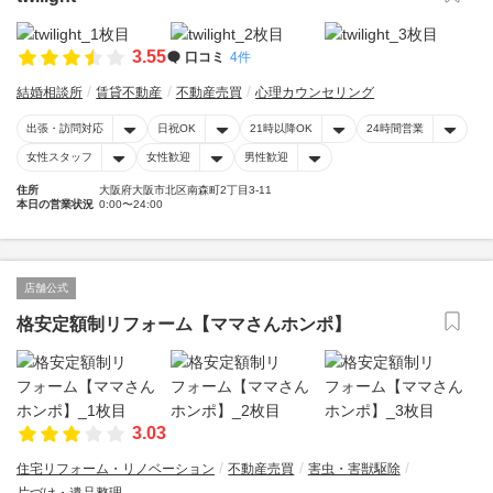
3.55
口コミ
4件
結婚相談所
賃貸不動産
不動産売買
心理カウンセリング
出張・訪問対応
日祝OK
21時以降OK
24時間営業
女性スタッフ
女性歓迎
男性歓迎
住所
大阪府大阪市北区南森町2丁目3-11
本日の営業状況
0:00〜24:00
店舗公式
格安定額制リフォーム【ママさんホンポ】
3.03
住宅リフォーム・リノベーション
不動産売買
害虫・害獣駆除