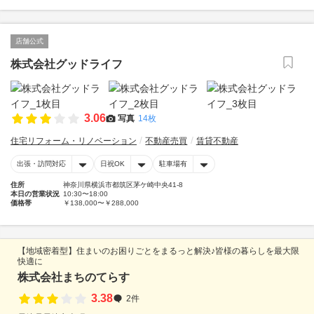
店舗公式
株式会社グッドライフ
3.06
写真
14枚
住宅リフォーム・リノベーション
不動産売買
賃貸不動産
出張・訪問対応
日祝OK
駐車場有
住所
神奈川県横浜市都筑区茅ケ崎中央41-8
本日の営業状況
10:30〜18:00
価格帯
￥138,000〜￥288,000
【地域密着型】住まいのお困りごとをまるっと解決♪皆様の暮らしを最大限
快適に
株式会社まちのてらす
3.38
2件