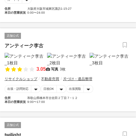
住所
大阪府大阪市城東区諏訪1-15-27
本日の営業状況
0:00〜24:00
店舗公式
アンティーク李古
3.05
写真
3枚
リサイクルショップ
不動産売買
片づけ・遺品整理
出張・訪問対応
日祝OK
出張買取
住所
和歌山県橋本市古佐田２丁目７−１２
本日の営業状況
9:00〜17:00
店舗公式
twilight