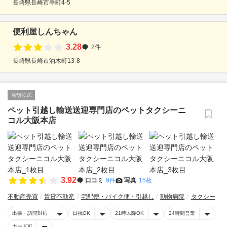
長崎県長崎市幸町4-5
便利屋しんちゃん
3.28
2件
長崎県長崎市油木町13‐8
店舗公式
ペット引越し輸送送迎専門店のペットタクシーニ
コル大阪本店
3.92
口コミ
9件
写真
15枚
不動産売買
賃貸不動産
宅配便・バイク便・引越し
動物病院
タクシー
出張・訪問対応
日祝OK
21時以降OK
24時間営業
カード可