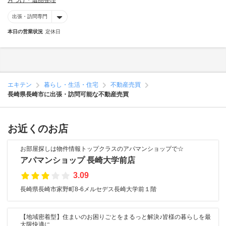
片づけ・遺品整理
出張・訪問専門
本日の営業状況
定休日
エキテン
暮らし・生活・住宅
不動産売買
長崎県長崎市に出張・訪問可能な不動産売買
お近くのお店
お部屋探しは物件情報トップクラスのアパマンショップで☆
アパマンショップ 長崎大学前店
3.09
長崎県長崎市家野町8-6メルセデス長崎大学前１階
【地域密着型】住まいのお困りごとをまるっと解決♪皆様の暮らしを最
大限快適に