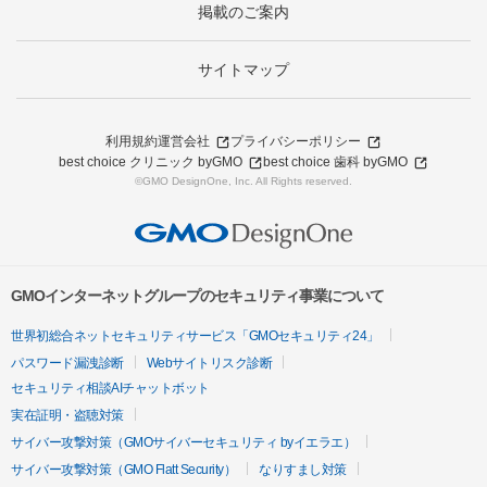
掲載のご案内
サイトマップ
利用規約
運営会社
プライバシーポリシー
best choice クリニック byGMO
best choice 歯科 byGMO
©GMO DesignOne, Inc. All Rights reserved.
GMOインターネットグループのセキュリティ事業について
世界初総合ネットセキュリティサービス「GMOセキュリティ24」
パスワード漏洩診断
Webサイトリスク診断
セキュリティ相談AIチャットボット
実在証明・盗聴対策
サイバー攻撃対策（GMOサイバーセキュリティ byイエラエ）
サイバー攻撃対策（GMO Flatt Security）
なりすまし対策