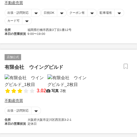
不動産売買
出張・訪問対応
日祝OK
クーポン有
駐車場有
カード可
住所
福岡県行橋市西泉3丁目1番12号
本日の営業状況
9:00〜19:00
店舗公式
有限会社 ウイングビルド
3.02
写真
2枚
不動産売買
出張・訪問対応
住所
大阪府大阪市淀川区西宮原3-2-1
本日の営業状況
定休日