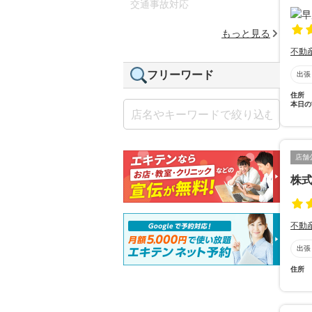
交通事故対応
もっと見る
不動
フリーワード
出張
住所
本日の
店舗
株
不動
出張
住所