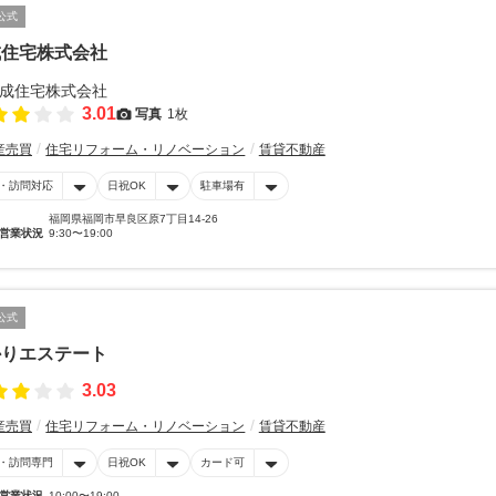
公式
成住宅株式会社
3.01
写真
1枚
産売買
住宅リフォーム・リノベーション
賃貸不動産
・訪問対応
日祝OK
駐車場有
福岡県福岡市早良区原7丁目14-26
営業状況
9:30〜19:00
公式
かりエステート
3.03
産売買
住宅リフォーム・リノベーション
賃貸不動産
・訪問専門
日祝OK
カード可
営業状況
10:00〜19:00