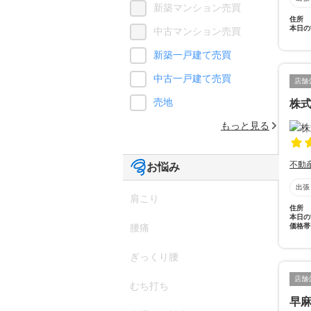
新築マンション売買
住所
本日の
中古マンション売買
新築一戸建て売買
中古一戸建て売買
店舗
売地
株
もっと見る
不動
お悩み
出張
肩こり
住所
本日の
価格帯
腰痛
ぎっくり腰
店舗
むち打ち
早