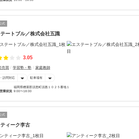
公式
ステートブル／株式会社五識
3.05
産売買
学習塾・塾
家庭教師
・訪問対応
駐車場有
福岡県糟屋郡須恵町須惠１０２５番地１
営業状況
9:00〜18:00
公式
ンティーク李古