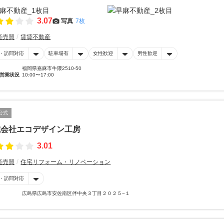
3.07
写真
7枚
産売買
賃貸不動産
・訪問対応
駐車場有
女性歓迎
男性歓迎
福岡県嘉麻市牛隈2510-50
営業状況
10:00〜17:00
公式
式会社エコデザイン工房
3.01
産売買
住宅リフォーム・リノベーション
・訪問対応
広島県広島市安佐南区伴中央３丁目２０２５−１