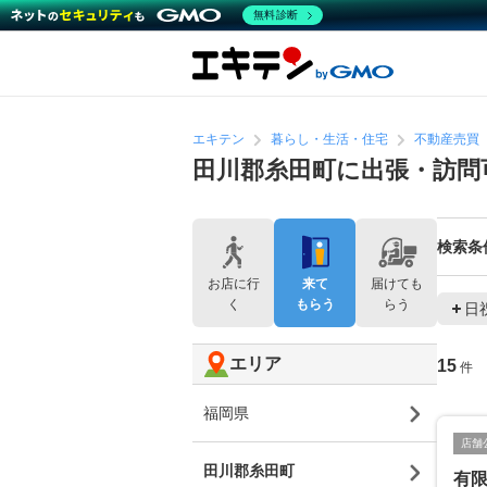
無料診断
エキテン
暮らし・生活・住宅
不動産売買
田川郡糸田町に出張・訪問
検索条
お店に行
来て
届けても
く
もらう
らう
日
エリア
15
件
福岡県
店舗
田川郡糸田町
有