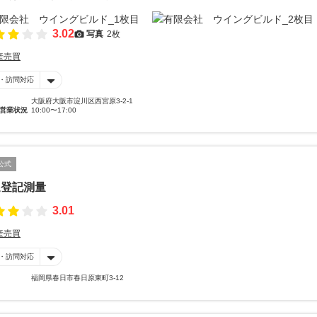
3.02
写真
2枚
産売買
・訪問対応
大阪府大阪市淀川区西宮原3-2-1
営業状況
10:00〜17:00
公式
辺登記測量
3.01
産売買
・訪問対応
福岡県春日市春日原東町3-12