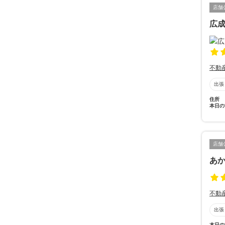
店舗
広
不動
出張
住所
本日の
店舗
あ
不動
出張
本日の