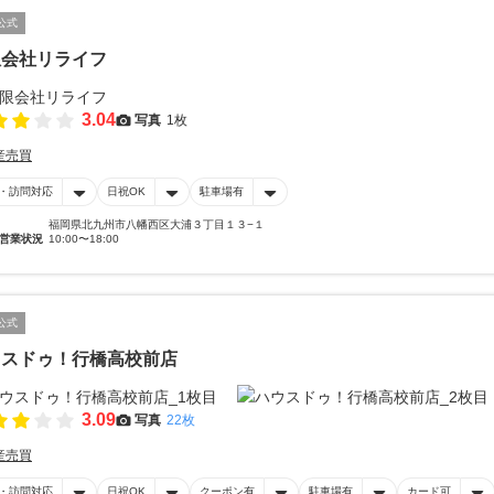
公式
限会社リライフ
3.04
写真
1枚
産売買
・訪問対応
日祝OK
駐車場有
福岡県北九州市八幡西区大浦３丁目１３−１
営業状況
10:00〜18:00
公式
ウスドゥ！行橋高校前店
3.09
写真
22枚
産売買
・訪問対応
日祝OK
クーポン有
駐車場有
カード可