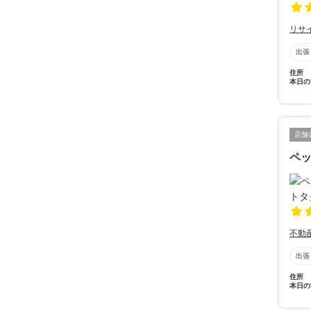
リサ
出張
住所
本日の
店舗
ペ
不動
出張
住所
本日の