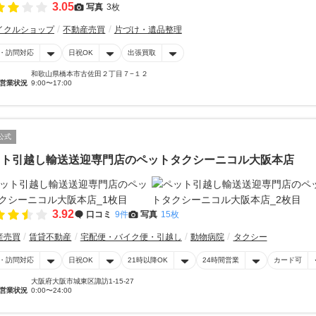
3.05
写真
3枚
イクルショップ
不動産売買
片づけ・遺品整理
・訪問対応
日祝OK
出張買取
和歌山県橋本市古佐田２丁目７−１２
営業状況
9:00〜17:00
公式
ット引越し輸送送迎専門店のペットタクシーニコル大阪本店
3.92
口コミ
9件
写真
15枚
産売買
賃貸不動産
宅配便・バイク便・引越し
動物病院
タクシー
・訪問対応
日祝OK
21時以降OK
24時間営業
カード可
大阪府大阪市城東区諏訪1-15-27
営業状況
0:00〜24:00