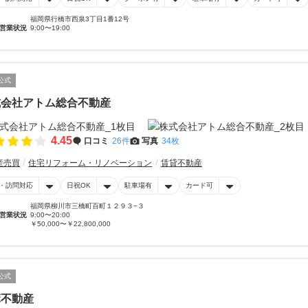
福岡県行橋市西泉3丁目1番12号
営業状況
9:00〜19:00
公式
式会社アトム総合不動産
4.45
口コミ
26件
写真
34枚
産売買
住宅リフォーム・リノベーション
賃貸不動産
・訪問対応
日祝OK
駐車場有
カード可
福岡県柳川市三橋町百町１２９３−３
営業状況
9:00〜20:00
￥50,000〜￥22,800,000
公式
麻不動産