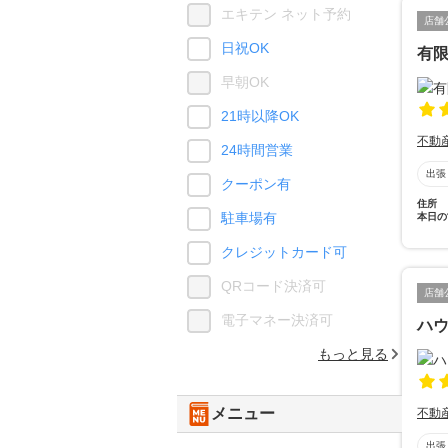
エキテン ネット予約
店舗
日祝OK
有
早朝OK
21時以降OK
不動
24時間営業
出張
クーポン有
住所
駐車場有
本日の
クレジットカード可
QRコード決済可
店舗
電子マネー決済可
ハ
もっと見る
メニュー
不動
出張