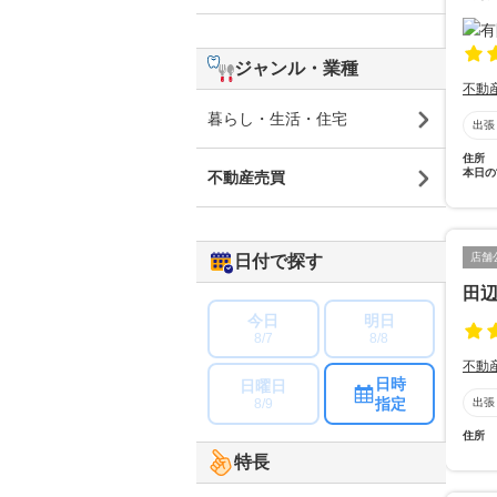
ジャンル・業種
不動
暮らし・生活・住宅
出張
住所
本日の
不動産売買
店舗
日付で探す
田
今日
明日
8/7
8/8
不動
日時
日曜日
指定
8/9
出張
住所
特長