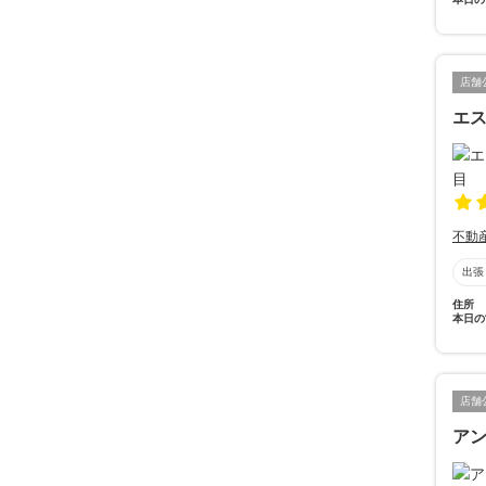
店舗
エ
不動
出張
住所
本日の
店舗
ア