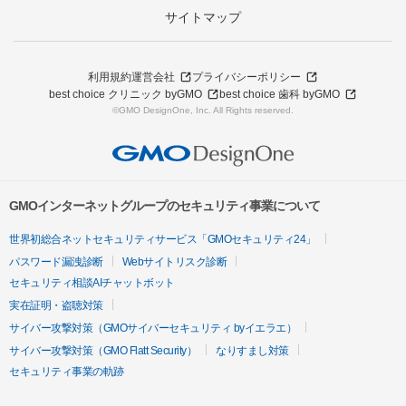
サイトマップ
利用規約
運営会社
プライバシーポリシー
best choice クリニック byGMO
best choice 歯科 byGMO
©GMO DesignOne, Inc. All Rights reserved.
GMOインターネットグループのセキュリティ事業について
世界初総合ネットセキュリティサービス「GMOセキュリティ24」
パスワード漏洩診断
Webサイトリスク診断
セキュリティ相談AIチャットボット
実在証明・盗聴対策
サイバー攻撃対策（GMOサイバーセキュリティ byイエラエ）
サイバー攻撃対策（GMO Flatt Security）
なりすまし対策
セキュリティ事業の軌跡