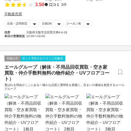
3.50
口コミ
3件
不動産売買
出張・訪問対応
日祝OK
クーポン有
住所
大阪府大阪市北区西天満4-4-18
本日の営業状況
10:00〜19:00
店舗公式
ネット予約スピードくじ対象店
エールグループ（解体・不用品回収買取・空き家
買取・仲介手数料無料の物件紹介・UVフロアコー
ト）
選ばれる理由がここにある！確かな品質と透明性を基盤に、住まいの価値を創造するエール
グループ