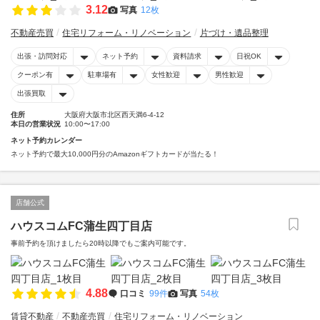
3.12
写真
12枚
不動産売買
住宅リフォーム・リノベーション
片づけ・遺品整理
出張・訪問対応
ネット予約
資料請求
日祝OK
クーポン有
駐車場有
女性歓迎
男性歓迎
出張買取
住所
大阪府大阪市北区西天満6-4-12
本日の営業状況
10:00〜17:00
ネット予約カレンダー
ネット予約で最大10,000円分のAmazonギフトカードが当たる！
店舗公式
ハウスコムFC蒲生四丁目店
事前予約を頂けましたら20時以降でもご案内可能です。
4.88
口コミ
99件
写真
54枚
賃貸不動産
不動産売買
住宅リフォーム・リノベーション