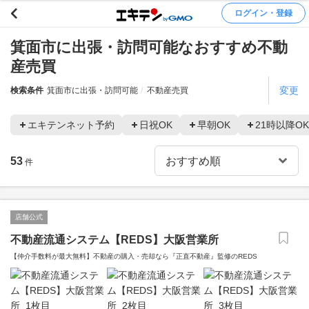
ログイン・登録
箕面市に出張・訪問可能なおすすめ不動
産売買
変更
検索条件
箕面市に出張・訪問可能
不動産売買
エキテンネット予約
日祝OK
早朝OK
21時以降OK
53
件
店舗公式
不動産流通システム【REDS】大阪営業所
【仲介手数料が最大無料】不動産の購入・売却なら『正直不動産』監修のREDS