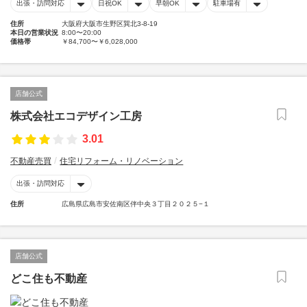
出張・訪問対応
日祝OK
早朝OK
駐車場有
住所
大阪府大阪市生野区巽北3-8-19
本日の営業状況
8:00〜20:00
価格帯
￥84,700〜￥6,028,000
店舗公式
株式会社エコデザイン工房
3.01
不動産売買
住宅リフォーム・リノベーション
出張・訪問対応
住所
広島県広島市安佐南区伴中央３丁目２０２５−１
店舗公式
どこ住も不動産