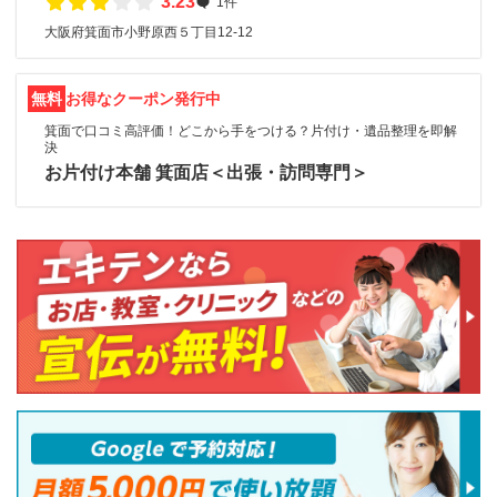
3.23
1件
大阪府箕面市小野原西５丁目12-12
無料
お得なクーポン発行中
箕面で口コミ高評価！どこから手をつける？片付け・遺品整理を即解
決
お片付け本舗 箕面店＜出張・訪問専門＞