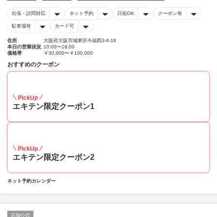
出張・訪問対応
ネット予約
日祝OK
クーポン有
駐車場有
カード可
住所
大阪府大阪市城東区今福西3-8-18
本日の営業状況
10:00〜19:00
価格帯
￥30,000〜￥100,000
おすすめのクーポン
50
PickUp
エキテン限定クーポン1
48
PickUp
エキテン限定クーポン2
ネット予約カレンダー
店舗公式