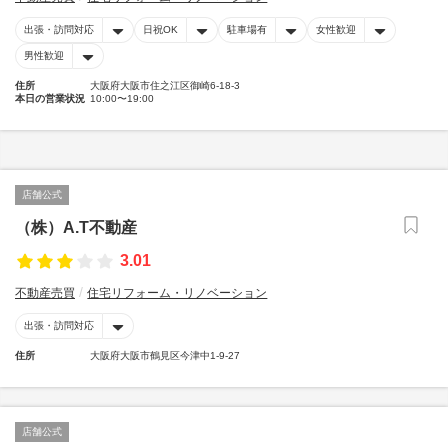
出張・訪問対応
日祝OK
駐車場有
女性歓迎
男性歓迎
住所
大阪府大阪市住之江区御崎6-18-3
本日の営業状況
10:00〜19:00
店舗公式
（株）A.T不動産
3.01
不動産売買
住宅リフォーム・リノベーション
出張・訪問対応
住所
大阪府大阪市鶴見区今津中1-9-27
店舗公式