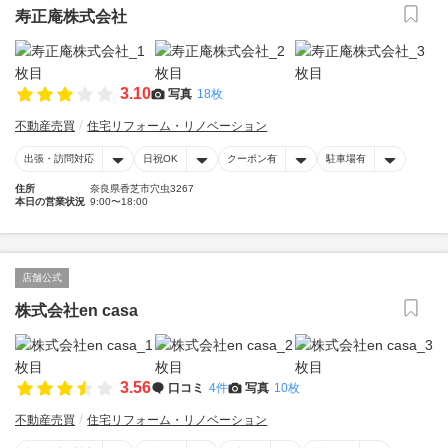
寿正庵株式会社
3.10
写真
18枚
不動産売買
住宅リフォーム・リノベーション
出張・訪問対応
日祝OK
クーポン有
駐車場有
住所
奈良県香芝市穴虫3267
本日の営業状況
9:00〜18:00
店舗公式
株式会社en casa
3.56
口コミ
4件
写真
10枚
不動産売買
住宅リフォーム・リノベーション