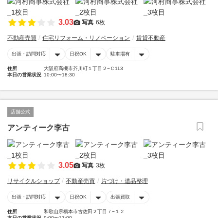
3.03
写真
6枚
不動産売買
住宅リフォーム・リノベーション
賃貸不動産
出張・訪問対応
日祝OK
駐車場有
住所
大阪府高槻市芥川町１丁目２−Ｃ113
本日の営業状況
10:00〜18:30
店舗公式
アンティーク李古
3.05
写真
3枚
リサイクルショップ
不動産売買
片づけ・遺品整理
出張・訪問対応
日祝OK
出張買取
住所
和歌山県橋本市古佐田２丁目７−１２
本日の営業状況
9:00〜17:00