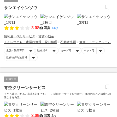
サンエイケンソウ
3.08
写真
14枚
便利屋・代行サービス
賃貸不動産
トイレつまり・水漏れ修理・蛇口修理
不動産売買
倉庫・トランクルーム
出張・訪問専門
駐車場有
カード可
ペット可
飲食物持ち込み可
店舗公式
青空クリーンサービス
子ども達に、明るい未来を託したい――。独自のリサイクル技術で、価格の安さと環境への
優しさを両立。
3.09
写真
2枚