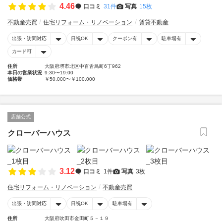
4.46
口コミ
31件
写真
15枚
不動産売買
住宅リフォーム・リノベーション
賃貸不動産
出張・訪問対応
日祝OK
クーポン有
駐車場有
カード可
住所
大阪府堺市北区中百舌鳥町6丁962
本日の営業状況
9:30〜19:00
価格帯
￥50,000〜￥100,000
店舗公式
クローバーハウス
3.12
口コミ
1件
写真
3枚
住宅リフォーム・リノベーション
不動産売買
出張・訪問対応
日祝OK
駐車場有
住所
大阪府吹田市金田町５－１９