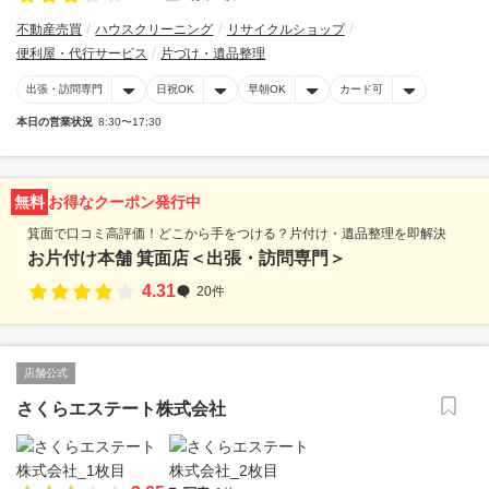
不動産売買
ハウスクリーニング
リサイクルショップ
便利屋・代行サービス
片づけ・遺品整理
出張・訪問専門
日祝OK
早朝OK
カード可
本日の営業状況
8:30〜17:30
無料
お得なクーポン発行中
箕面で口コミ高評価！どこから手をつける？片付け・遺品整理を即解決
お片付け本舗 箕面店＜出張・訪問専門＞
4.31
20件
店舗公式
さくらエステート株式会社