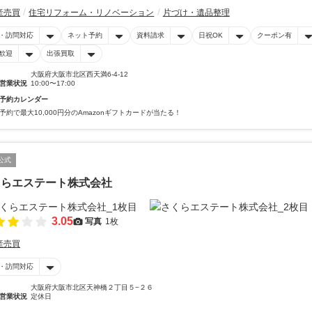
産売買
住宅リフォーム・リノベーション
片づけ・遺品整理
・訪問対応
ネット予約
資料請求
日祝OK
クーポン有
歓迎
出張買取
大阪府大阪市北区西天満6-4-12
営業状況
10:00〜17:00
予約カレンダー
予約で最大10,000円分のAmazonギフトカードが当たる！
公式
くらエステート株式会社
3.05
写真
1枚
産売買
・訪問対応
大阪府大阪市北区天神橋２丁目５−２６
営業状況
定休日