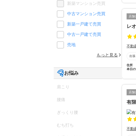
新築マンション売買
中古マンション売買
店舗
新築一戸建て売買
レ
中古一戸建て売買
売地
不動
もっと見る
出張
住所
本日の
お悩み
肩こり
店舗
腰痛
有
ぎっくり腰
むち打ち
不動