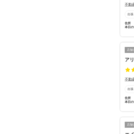
不動
出張
住所
本日の
店舗
ア
不動
出張
住所
本日の
店舗