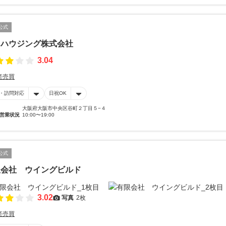
公式
オハウジング株式会社
3.04
産売買
・訪問対応
日祝OK
大阪府大阪市中央区谷町２丁目５−４
営業状況
10:00〜19:00
公式
限会社 ウイングビルド
3.02
写真
2枚
産売買