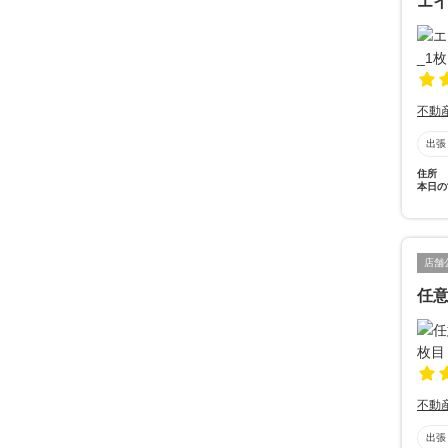
エイ
不動
出張
住所
本日の
店舗
任意
不動
出張