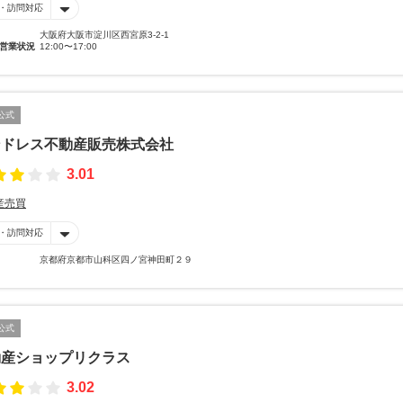
・訪問対応
大阪府大阪市淀川区西宮原3-2-1
営業状況
12:00〜17:00
公式
ンドレス不動産販売株式会社
3.01
産売買
・訪問対応
京都府京都市山科区四ノ宮神田町２９
公式
動産ショップリクラス
3.02