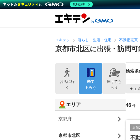
無料診断
エキテン
暮らし・生活・住宅
不動産売買
京都市北区に出張・訪問可
検索条
お店に行
来て
届けても
く
もらう
らう
エ
エリア
46
件
京都府
店舗
京都市北区
不動