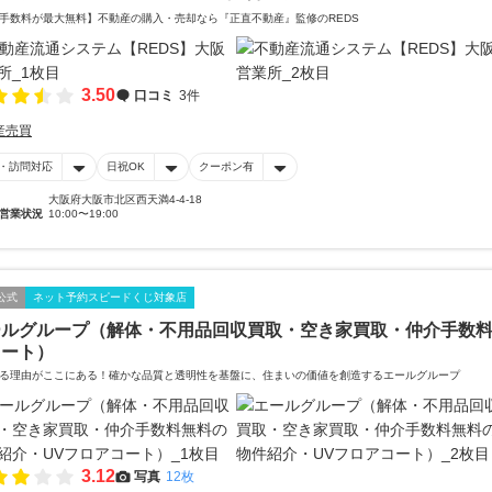
手数料が最大無料】不動産の購入・売却なら『正直不動産』監修のREDS
3.50
口コミ
3件
産売買
・訪問対応
日祝OK
クーポン有
大阪府大阪市北区西天満4-4-18
営業状況
10:00〜19:00
公式
ネット予約スピードくじ対象店
ールグループ（解体・不用品回収買取・空き家買取・仲介手数料
コート）
る理由がここにある！確かな品質と透明性を基盤に、住まいの価値を創造するエールグループ
3.12
写真
12枚