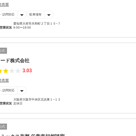
産売買
・訪問対応
駐車場有
愛知県大府市共和町２丁目１５−７
営業状況
9:00〜19:00
公式
リード株式会社
3.03
産売買
・訪問対応
大阪府大阪市中央区北浜東１−１２
営業状況
定休日
公式