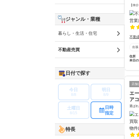
【仲介
ジャンル・業種
暮らし・生活・住宅
不動
出張
不動産売買
住所
本日の
日付で探す
店舗
今日
明日
エ
8/8
8/9
ア
選ばれ
日時
土曜日
指定
8/15
特長