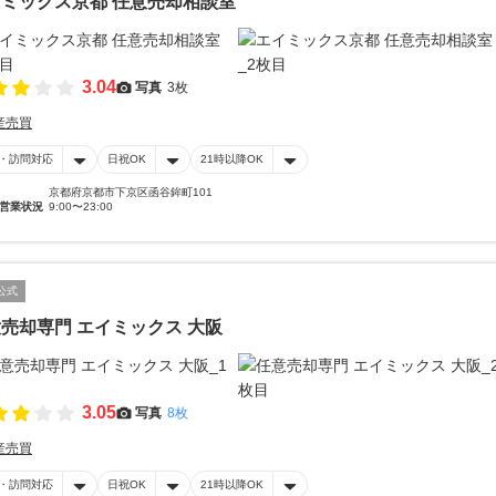
ミックス京都 任意売却相談室
3.04
写真
3枚
産売買
・訪問対応
日祝OK
21時以降OK
京都府京都市下京区函谷鉾町101
営業状況
9:00〜23:00
公式
売却専門 エイミックス 大阪
3.05
写真
8枚
産売買
・訪問対応
日祝OK
21時以降OK