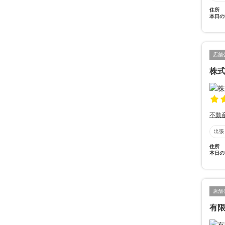
住所
本日の
店舗
株
不動
出張
住所
本日の
店舗
有