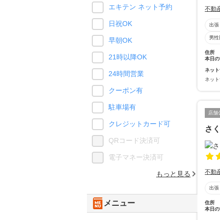
エキテン ネット予約
不動
日祝OK
出張
男性
早朝OK
住所
21時以降OK
本日の
ネット
24時間営業
ネット
クーポン有
駐車場有
店舗
クレジットカード可
さ
QRコード決済可
電子マネー決済可
不動
もっと見る
出張
メニュー
住所
本日の