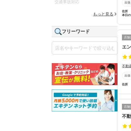
交通事故対応
出張
住所
もっと見る
本日の
フリーワード
店舗
エ
不動
出張
住所
店舗
不