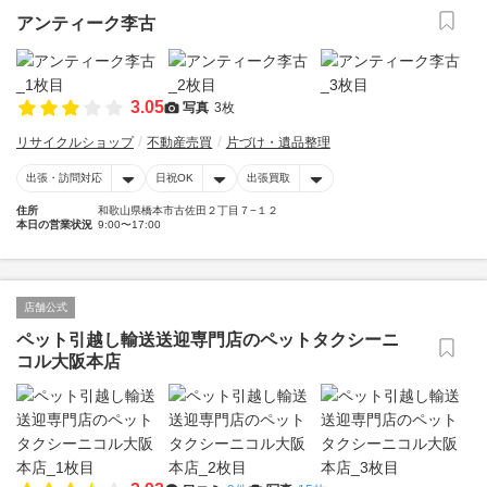
アンティーク李古
3.05
写真
3枚
リサイクルショップ
不動産売買
片づけ・遺品整理
出張・訪問対応
日祝OK
出張買取
住所
和歌山県橋本市古佐田２丁目７−１２
本日の営業状況
9:00〜17:00
店舗公式
ペット引越し輸送送迎専門店のペットタクシーニ
コル大阪本店