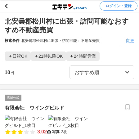
ログイン・登録
北安曇郡松川村に出張・訪問可能なおす
すめ不動産売買
変更
検索条件
北安曇郡松川村に出張・訪問可能
不動産売買
日祝OK
21時以降OK
24時間営業
10
件
店舗公式
有限会社 ウイングビルド
3.02
写真
2枚