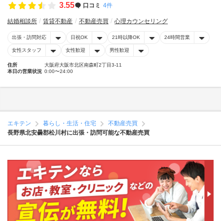
3.55
口コミ
4件
結婚相談所
賃貸不動産
不動産売買
心理カウンセリング
出張・訪問対応
日祝OK
21時以降OK
24時間営業
女性スタッフ
女性歓迎
男性歓迎
住所
大阪府大阪市北区南森町2丁目3-11
本日の営業状況
0:00〜24:00
エキテン
暮らし・生活・住宅
不動産売買
長野県北安曇郡松川村に出張・訪問可能な不動産売買