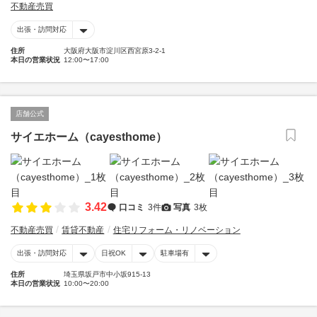
不動産売買
出張・訪問対応
住所
大阪府大阪市淀川区西宮原3-2-1
本日の営業状況
12:00〜17:00
店舗公式
サイエホーム（cayesthome）
3.42
口コミ
3件
写真
3枚
不動産売買
賃貸不動産
住宅リフォーム・リノベーション
出張・訪問対応
日祝OK
駐車場有
住所
埼玉県坂戸市中小坂915-13
本日の営業状況
10:00〜20:00