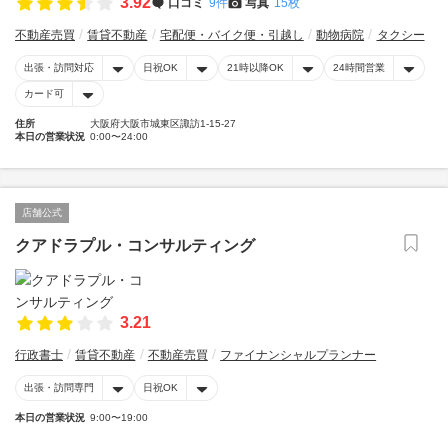
3.92
口コミ
9件
写真
15枚
不動産売買
賃貸不動産
宅配便・バイク便・引越し
動物病院
タクシー
出張・訪問対応
日祝OK
21時以降OK
24時間営業
カード可
住所
大阪府大阪市城東区諏訪1-15-27
本日の営業状況
0:00〜24:00
店舗公式
クアドラプル・コンサルティング
3.21
行政書士
賃貸不動産
不動産売買
ファイナンシャルプランナー
出張・訪問専門
日祝OK
本日の営業状況
9:00〜19:00