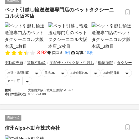
店舗公式
ペット引越し輸送送迎専門店のペットタクシーニ
コル大阪本店
3.92
口コミ
9件
写真
15枚
不動産売買
賃貸不動産
宅配便・バイク便・引越し
動物病院
タクシー
出張・訪問対応
日祝OK
21時以降OK
24時間営業
カード可
住所
大阪府大阪市城東区諏訪1-15-27
本日の営業状況
0:00〜24:00
店舗公式
信州Alps不動産株式会社