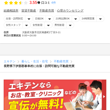
3.55
口コミ
4件
結婚相談所
賃貸不動産
不動産売買
心理カウンセリング
出張・訪問対応
日祝OK
21時以降OK
24時間営業
女性スタッフ
女性歓迎
男性歓迎
住所
大阪府大阪市北区南森町2丁目3-11
本日の営業状況
0:00〜24:00
エキテン
暮らし・生活・住宅
不動産売買
長野県下伊那郡泰阜村に出張・訪問可能な不動産売買