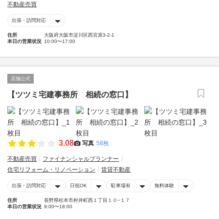
不動産売買
出張・訪問対応
住所
大阪府大阪市淀川区西宮原3-2-1
本日の営業状況
10:00〜17:00
店舗公式
【ツツミ宅建事務所 相続の窓口】
3.08
写真
58枚
不動産売買
ファイナンシャルプランナー
住宅リフォーム・リノベーション
賃貸不動産
出張・訪問対応
日祝OK
駐車場有
無料体験
住所
長野県松本市村井町西１丁目１０−１７
本日の営業状況
9:00〜18:00