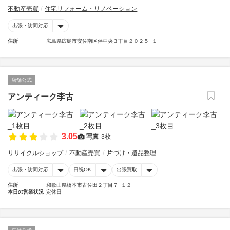
不動産売買
住宅リフォーム・リノベーション
出張・訪問対応
住所
広島県広島市安佐南区伴中央３丁目２０２５−１
店舗公式
アンティーク李古
3.05
写真
3枚
リサイクルショップ
不動産売買
片づけ・遺品整理
出張・訪問対応
日祝OK
出張買取
住所
和歌山県橋本市古佐田２丁目７−１２
本日の営業状況
定休日