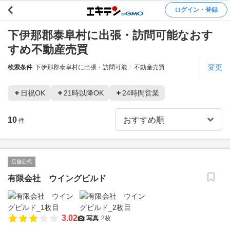
ログイン・登録
下伊那郡泰阜村に出張・訪問可能なおす
すめ不動産売買
変更
検索条件
下伊那郡泰阜村に出張・訪問可能
不動産売買
日祝OK
21時以降OK
24時間営業
10
件
店舗公式
有限会社 ウイングビルド
3.02
写真
2枚