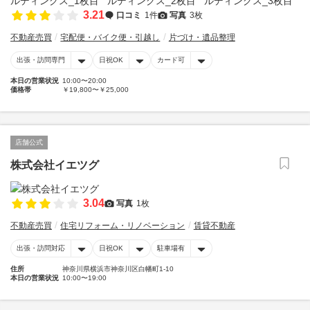
3.21
口コミ
1件
写真
3枚
不動産売買
宅配便・バイク便・引越し
片づけ・遺品整理
出張・訪問専門
日祝OK
カード可
本日の営業状況
10:00〜20:00
価格帯
￥19,800〜￥25,000
店舗公式
株式会社イエツグ
3.04
写真
1枚
不動産売買
住宅リフォーム・リノベーション
賃貸不動産
出張・訪問対応
日祝OK
駐車場有
住所
神奈川県横浜市神奈川区白幡町1-10
本日の営業状況
10:00〜19:00