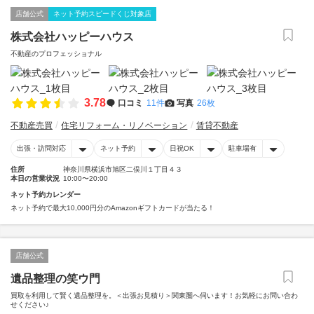
店舗公式
ネット予約スピードくじ対象店
株式会社ハッピーハウス
不動産のプロフェッショナル
3.78
口コミ
11件
写真
26枚
不動産売買
住宅リフォーム・リノベーション
賃貸不動産
出張・訪問対応
ネット予約
日祝OK
駐車場有
住所
神奈川県横浜市旭区二俣川１丁目４３
本日の営業状況
10:00〜20:00
ネット予約カレンダー
ネット予約で最大10,000円分のAmazonギフトカードが当たる！
店舗公式
遺品整理の笑ウ門
買取を利用して賢く遺品整理を。＜出張お見積り＞関東圏へ伺います！お気軽にお問い合わ
せください♪