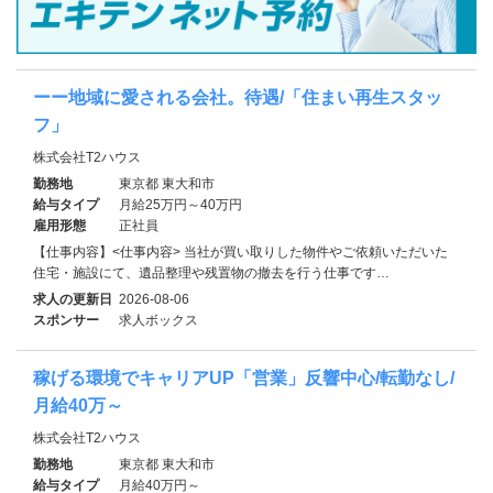
ーー地域に愛される会社。待遇/「住まい再生スタッ
フ」
株式会社T2ハウス
勤務地
東京都 東大和市
給与タイプ
月給25万円～40万円
雇用形態
正社員
【仕事内容】<仕事内容> 当社が買い取りした物件やご依頼いただいた
住宅・施設にて、遺品整理や残置物の撤去を行う仕事です…
求人の更新日
2026-08-06
スポンサー
求人ボックス
稼げる環境でキャリアUP「営業」反響中心/転勤なし/
月給40万～
株式会社T2ハウス
勤務地
東京都 東大和市
給与タイプ
月給40万円～