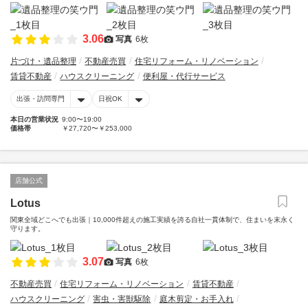
3.06
写真
6枚
片づけ・遺品整理
不動産売買
住宅リフォーム・リノベーション
賃貸不動産
ハウスクリーニング
便利屋・代行サービス
出張・訪問専門
日祝OK
本日の営業状況
9:00〜19:00
価格帯
￥27,720〜￥253,000
店舗公式
Lotus
関東全域どこへでも出張｜10,000件超えの施工実績を誇る自社一貫体制で、住まいを末永く
守ります。
3.07
写真
6枚
不動産売買
住宅リフォーム・リノベーション
賃貸不動産
ハウスクリーニング
害虫・害獣駆除
庭木剪定・お手入れ