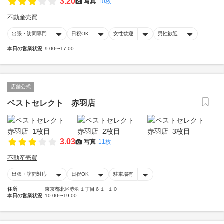
3.20
写真
10枚
不動産売買
出張・訪問専門
日祝OK
女性歓迎
男性歓迎
本日の営業状況
9:00〜17:00
店舗公式
ベストセレクト 赤羽店
3.03
写真
11枚
不動産売買
出張・訪問対応
日祝OK
駐車場有
住所
東京都北区赤羽１丁目６１−１０
本日の営業状況
10:00〜19:00