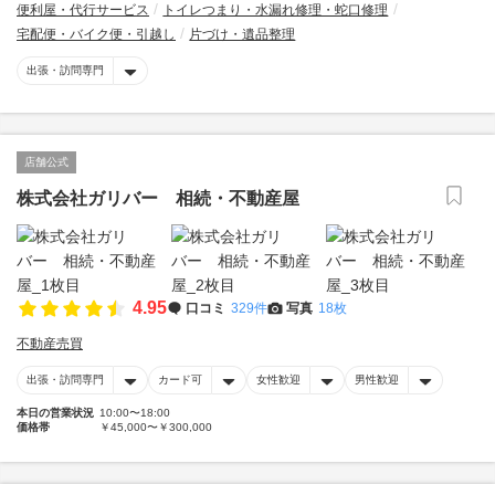
便利屋・代行サービス
トイレつまり・水漏れ修理・蛇口修理
宅配便・バイク便・引越し
片づけ・遺品整理
出張・訪問専門
店舗公式
株式会社ガリバー 相続・不動産屋
4.95
口コミ
329件
写真
18枚
不動産売買
出張・訪問専門
カード可
女性歓迎
男性歓迎
本日の営業状況
10:00〜18:00
価格帯
￥45,000〜￥300,000