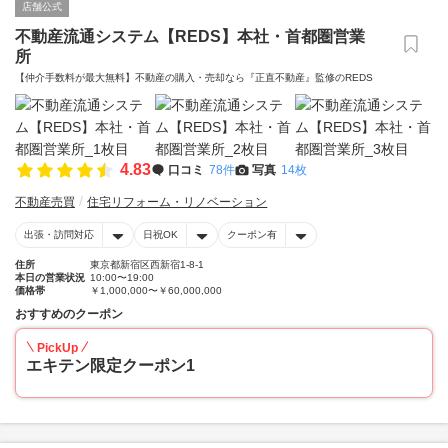
店舗公式
不動産流通システム【REDS】本社・首都圏営業
所
【仲介手数料が最大無料】不動産の購入・売却なら『正直不動産』監修のREDS
4.83
口コミ
78件
写真
14枚
不動産売買
住宅リフォーム・リノベーション
出張・訪問対応
日祝OK
クーポン有
住所
東京都新宿区西新宿1-8-1
本日の営業状況
10:00〜19:00
価格帯
￥1,000,000〜￥60,000,000
おすすめのクーポン
PickUp
エキテン限定クーポン1