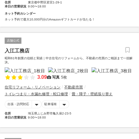
住所
東京都中野区若宮1-29-1
本日の営業状況
9:00〜18:00
ネット予約カレンダー
ネット予約で最大10,000円分のAmazonギフトカードが当たる！
店舗公式
入江工務店
昭和61年創業の信頼と実績｜中古住宅のリフォームから、不動産の売買のご相談まで一括解
決。
3.09
写真
5枚
住宅リフォーム・リノベーション
不動産売買
トイレつまり・水漏れ修理・蛇口修理
畳・障子・壁紙張り替え
出張・訪問対応
駐車場有
住所
埼玉県ふじみ野市亀久保2-23-5
本日の営業状況
9:00〜18:00