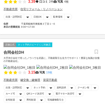
3.39
口コミ
2件
写真
4枚
不動産売買
住宅リフォーム・リノベーション
出張・訪問対応
日祝OK
駐車場有
住所
千葉県船橋市東船橋３丁目１−６
本日の営業状況
9:00〜17:00
店舗公式
ネット予約スピードくじ対象店
合同会社DH
大手仲介会社で培ったノウハウを武器に、不動産取引を全力でサポート！豊富な知識が自慢
の不動産会社。
3.15
写真
19枚
不動産売買
鍵交換・鍵修理
賃貸不動産
出張・訪問対応
ネット予約
資料請求
クーポン有
カード可
QRコード決済可
電子マネー決済可
女性歓迎
男性歓迎
宅地建物取引士