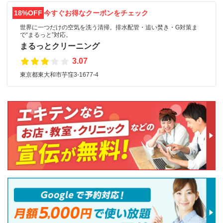
18%OFF
今すぐお得なクーポンをチェック
世界に一つだけの空気を洗う清掃。排水配管・追い焚き・G対策ま
で“まるっと”対応。
まるっとクリーニング
3.07
東京都東大和市芋窪3-1677-4