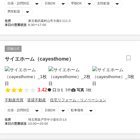
出張・訪問対応
日祝OK
早朝OK
女性歓迎
男性歓迎
住所
東京都武蔵村山市大南3-111-3
本日の営業状況
8:30〜17:00
店舗公式
サイエホーム（cayesthome）
3.42
口コミ
3件
写真
3枚
不動産売買
賃貸不動産
住宅リフォーム・リノベーション
出張・訪問対応
日祝OK
駐車場有
住所
埼玉県坂戸市中小坂915-13
本日の営業状況
10:00〜20:00