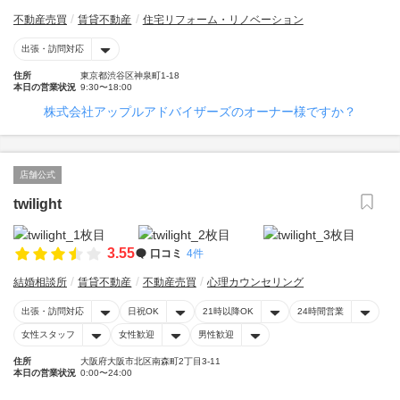
不動産売買
賃貸不動産
住宅リフォーム・リノベーション
出張・訪問対応
住所
東京都渋谷区神泉町1-18
本日の営業状況
9:30〜18:00
株式会社アップルアドバイザーズのオーナー様ですか？
店舗公式
twilight
3.55
口コミ
4件
結婚相談所
賃貸不動産
不動産売買
心理カウンセリング
出張・訪問対応
日祝OK
21時以降OK
24時間営業
女性スタッフ
女性歓迎
男性歓迎
住所
大阪府大阪市北区南森町2丁目3-11
本日の営業状況
0:00〜24:00