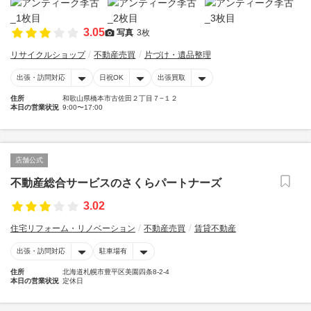
3.05
写真
3枚
リサイクルショップ
不動産売買
片づけ・遺品整理
出張・訪問対応
日祝OK
出張買取
住所
和歌山県橋本市古佐田２丁目７−１２
本日の営業状況
9:00〜17:00
店舗公式
不動産総合サービスのさくらパートナーズ
3.02
住宅リフォーム・リノベーション
不動産売買
賃貸不動産
出張・訪問対応
駐車場有
住所
北海道札幌市豊平区美園四条8-2-4
本日の営業状況
定休日