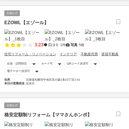
店舗公式
EZOWL【エゾール】
3.23
口コミ
1件
写真
5枚
住宅リフォーム・リノベーション
インテリア
不動産売買
賃貸不動産
出張・訪問対応
カード可
QRコード決済可
電子マネー決済可
住所
北海道札幌市中央区宮の森1条10丁目2-41
本日の営業状況
定休日
店舗公式
格安定額制リフォーム【ママさんホンポ】