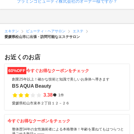
フラミンゴビューティ株式会社のオーナー様ですか？
エキテン
ビューティ・ヘアサロン
エステ
愛媛県松山市に出張・訪問可能なエステサロン
お近くのお店
60%OFF
今すぐお得なクーポンをチェック
創業25年以上！確かな技術と知識で美しいお身体へ導きます
BS AQUA Beauty
3.38
1件
愛媛県松山市束本２丁目１２－２６
今すぐお得なクーポンをチェック
整体歴34年の女性施術者による本格整体！年齢を重ねてもはつらつと
過ごせる毎日へ――。