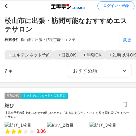
ログイン・登録
松山市に出張・訪問可能なおすすめエス
テサロン
変更
検索条件
松山市に出張・訪問可能
エステ
エキテンネット予約
日祝OK
早朝OK
21時以降OK
7
件
店舗公式
ネット予約スピードくじ対象店
結び
【完全予約制】触れるだけの優しいケアで「本来のあなた」へ＊心も整う隠れ家プライベー
トサロン
3.06