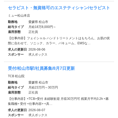
セラピスト・無資格可のエステティシャン/セラピスト
ミュー松山本店
勤務地
愛媛県 松山市
給与タイプ
月給18万8,000円～
雇用形態
正社員
【仕事内容】フェイシャル ハンドトリートメントはもちろん、お肌の状
態に合わせて、ソニック、カラー、バキューム、EMSな…
求人の更新日
2026-08-06
スポンサー
求人ボックス
受付/松山市駅/社員募集/8月7日更新
TCB 松山院
勤務地
愛媛県 松山市
給与タイプ
月給23万円～30万円
雇用形態
正社員
【仕事内容】<TCB>受付 未経験歓迎 月収30万円可 残業月平均3.2h <募
集職種> 受付 <仕事内容> <具…
求人の更新日
2026-08-07
スポンサー
求人ボックス