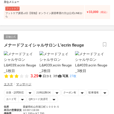
主なメニュー
フットケア
33,000
￥
（税込）
フットケア講習🦶🏻【現地】オンライン講習希望の方は公式LINEか
ら
店舗公式
メナードフェイシャルサロン L'ecrin fleuge
3.29
口コミ
3件
写真
27枚
エステ
マッサージ
出張・訪問対応
21時以降OK
クーポン有
駐車場有
カード可
QRコード決済可
住所
愛媛県松山市堀江町１００９-５
本日の営業状況
10:00〜19:00
価格帯
￥1,100〜￥7,700