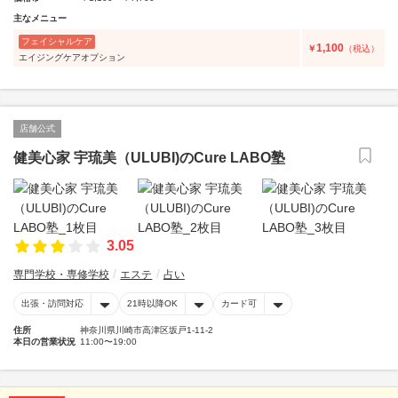
主なメニュー
フェイシャルケア
1,100
￥
（税込）
エイジングケアオプション
店舗公式
健美心家 宇琉美（ULUBI)のCure LABO塾
3.05
専門学校・専修学校
エステ
占い
出張・訪問対応
21時以降OK
カード可
住所
神奈川県川崎市高津区坂戸1-11-2
本日の営業状況
11:00〜19:00