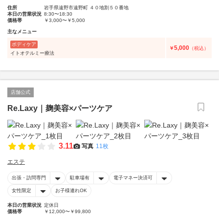
住所
岩手県遠野市遠野町 ４０地割５０番地
本日の営業状況
8:30〜18:30
価格帯
￥3,000〜￥5,000
主なメニュー
ボディケア
5,000
￥
（税込）
イトオテルミー療法
店舗公式
Re.Laxy｜麹美容×パーツケア
3.11
写真
11枚
エステ
出張・訪問専門
駐車場有
電子マネー決済可
女性限定
お子様連れOK
本日の営業状況
定休日
価格帯
￥12,000〜￥99,800