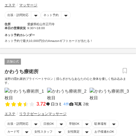
エステ
マッサージ
出張・訪問対応
ネット予約
住所
愛媛県松山市正円寺
本日の営業状況
9:30〜18:00
ネット予約カレンダー
ネット予約で最大10,000円分のAmazonギフトカードが当たる！
店舗公式
かわうち療術所
遠野の隠れ家的プライベートサロン｜揺らぎがちなあなたの心と身体を優しく包み込みま
す。
3.72
口コミ
4件
写真
2枚
エステ
リラクゼーションマッサージ
出張・訪問対応
日祝OK
早朝OK
駐車場有
カード可
女性スタッフ
女性限定
お子様連れOK