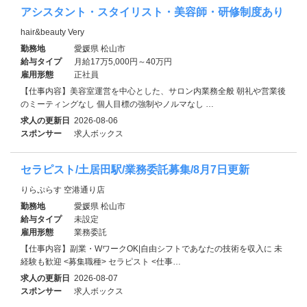
アシスタント・スタイリスト・美容師・研修制度あり
hair&beauty Very
勤務地
愛媛県 松山市
給与タイプ
月給17万5,000円～40万円
雇用形態
正社員
【仕事内容】美容室運営を中心とした、サロン内業務全般 朝礼や営業後
のミーティングなし 個人目標の強制やノルマなし …
求人の更新日
2026-08-06
スポンサー
求人ボックス
セラピスト/土居田駅/業務委託募集/8月7日更新
りらぷらす 空港通り店
勤務地
愛媛県 松山市
給与タイプ
未設定
雇用形態
業務委託
【仕事内容】副業・WワークOK|自由シフトであなたの技術を収入に 未
経験も歓迎 <募集職種> セラピスト <仕事…
求人の更新日
2026-08-07
スポンサー
求人ボックス