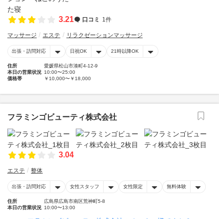
3.21
口コミ
1件
マッサージ
エステ
リラクゼーションマッサージ
出張・訪問対応
日祝OK
21時以降OK
住所
愛媛県松山市湊町4-12-9
本日の営業状況
10:00〜25:00
価格帯
￥10,000〜￥18,000
フラミンゴビューティ株式会社
3.04
エステ
整体
出張・訪問対応
女性スタッフ
女性限定
無料体験
住所
広島県広島市南区荒神町5-8
本日の営業状況
10:00〜13:00