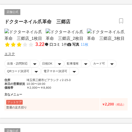
店舗公式
ドクターネイル爪革命 三郷店
3.22
口コミ
1件
写真
11枚
エステ
出張・訪問対応
日祝OK
駐車場有
カード可
QRコード決済可
電子マネー決済可
住所
埼玉県三郷市ピアラシティ2-15-3
本日の営業状況
10:30〜18:00
価格帯
￥2,000〜￥8,800
主なメニュー
フットケア
2,200
￥
（税込）
普通の足爪切り
店舗公式