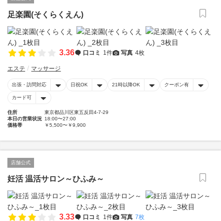
足楽園(そくらくえん)
3.36
口コミ
1件
写真
4枚
エステ
マッサージ
出張・訪問対応
日祝OK
21時以降OK
クーポン有
カード可
住所
東京都品川区東五反田4-7-29
本日の営業状況
18:00〜27:00
価格帯
￥5,500〜￥9,900
店舗公式
妊活 温活サロン～ひふみ～
3.33
口コミ
1件
写真
7枚