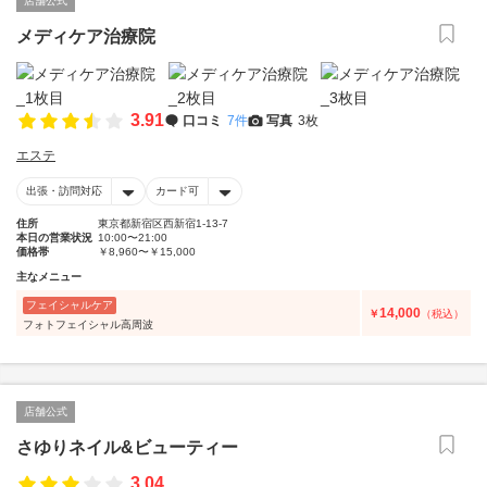
店舗公式
メディケア治療院
3.91
口コミ
7件
写真
3枚
エステ
出張・訪問対応
カード可
住所
東京都新宿区西新宿1-13-7
本日の営業状況
10:00〜21:00
価格帯
￥8,960〜￥15,000
主なメニュー
フェイシャルケア
14,000
￥
（税込）
フォトフェイシャル高周波
店舗公式
さゆりネイル&ビューティー
3.04