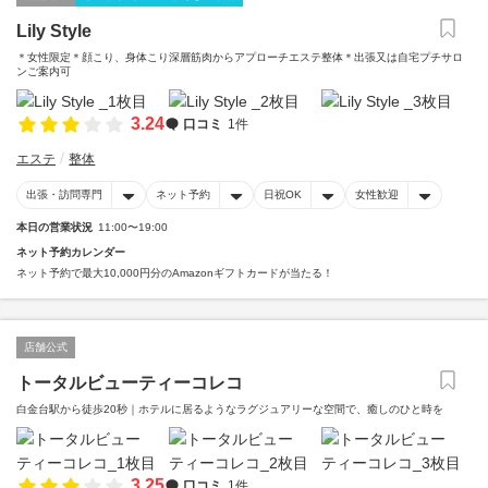
Lily Style
＊女性限定＊顔こり、身体こり深層筋肉からアプローチエステ整体＊出張又は自宅プチサロ
ンご案内可
3.24
口コミ
1件
エステ
整体
出張・訪問専門
ネット予約
日祝OK
女性歓迎
本日の営業状況
11:00〜19:00
ネット予約カレンダー
ネット予約で最大10,000円分のAmazonギフトカードが当たる！
店舗公式
トータルビューティーコレコ
白金台駅から徒歩20秒｜ホテルに居るようなラグジュアリーな空間で、癒しのひと時を
3.25
口コミ
1件