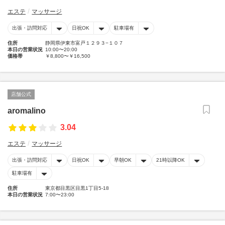
エステ
マッサージ
出張・訪問対応
日祝OK
駐車場有
住所
静岡県伊東市富戸１２９３−１０７
本日の営業状況
10:00〜20:00
価格帯
￥8,800〜￥16,500
店舗公式
aromalino
3.04
エステ
マッサージ
出張・訪問対応
日祝OK
早朝OK
21時以降OK
駐車場有
住所
東京都目黒区目黒1丁目5-18
本日の営業状況
7:00〜23:00