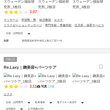
3.07
マッサージ
学習塾・塾
幼児教室
エステ
リラクゼーションマッサージ
専門学校・専修学校
託児所・保育サービス
出張・訪問対応
住所
静岡県浜松市中央区上島七丁目7ー9
店舗公式
Re.Laxy｜麹美容×パーツケア
3.11
写真
11枚
エステ
出張・訪問専門
駐車場有
電子マネー決済可
女性限定
お子様連れOK