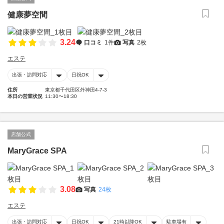
健康夢空間
3.24
口コミ
1件
写真
2枚
エステ
出張・訪問対応
日祝OK
住所
東京都千代田区外神田4-7-3
本日の営業状況
11:30〜18:30
店舗公式
MaryGrace SPA
3.08
写真
24枚
エステ
出張・訪問対応
日祝OK
21時以降OK
駐車場有