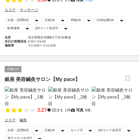
エステ
マッサージ
出張・訪問対応
日祝OK
早朝OK
21時以降OK
駐車場有
QRコード決済可
住所
埼玉県熊谷市曙町3丁目39番地
本日の営業状況
6:00〜23:00
価格帯
￥2,000〜￥10,000
店舗公式
銀座 美容鍼灸サロン【My pace】
3.27
口コミ
1件
写真
6枚
エステ
鍼灸
出張・訪問対応
日祝OK
カード可
QRコード決済可
電子マネー決済可