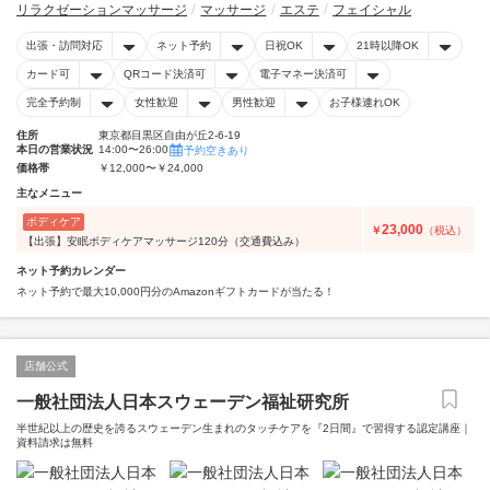
リラクゼーションマッサージ
マッサージ
エステ
フェイシャル
出張・訪問対応
ネット予約
日祝OK
21時以降OK
カード可
QRコード決済可
電子マネー決済可
完全予約制
女性歓迎
男性歓迎
お子様連れOK
住所
東京都目黒区自由が丘2-6-19
本日の営業状況
14:00〜26:00
予約空きあり
価格帯
￥12,000〜￥24,000
主なメニュー
ボディケア
23,000
￥
（税込）
【出張】安眠ボディケアマッサージ120分（交通費込み）
ネット予約カレンダー
ネット予約で最大10,000円分のAmazonギフトカードが当たる！
店舗公式
一般社団法人日本スウェーデン福祉研究所
半世紀以上の歴史を誇るスウェーデン生まれのタッチケアを『2日間』で習得する認定講座｜
資料請求は無料