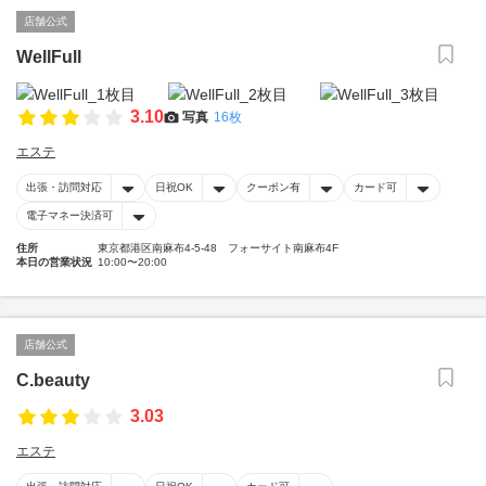
店舗公式
WellFull
3.10
写真
16枚
エステ
出張・訪問対応
日祝OK
クーポン有
カード可
電子マネー決済可
住所
東京都港区南麻布4-5-48 フォーサイト南麻布4F
本日の営業状況
10:00〜20:00
店舗公式
C.beauty
3.03
エステ