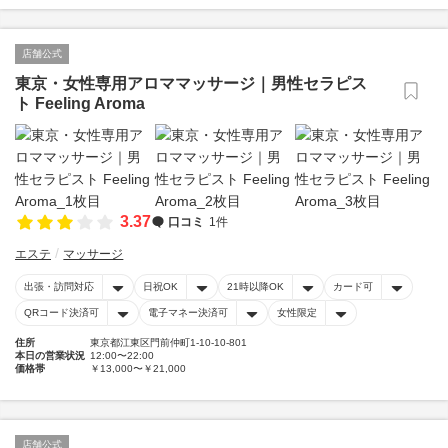
店舗公式
東京・女性専用アロママッサージ｜男性セラピス
ト Feeling Aroma
3.37
口コミ
1件
エステ
マッサージ
出張・訪問対応
日祝OK
21時以降OK
カード可
QRコード決済可
電子マネー決済可
女性限定
住所
東京都江東区門前仲町1-10-10-801
本日の営業状況
12:00〜22:00
価格帯
￥13,000〜￥21,000
店舗公式