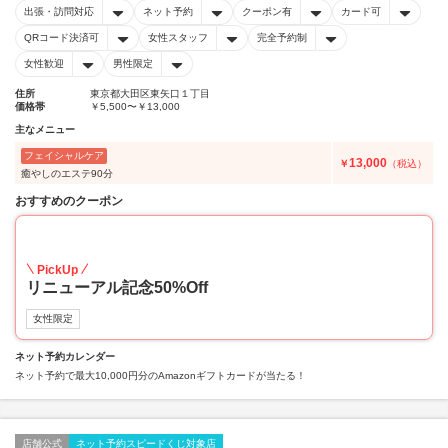
出張・訪問対応
ネット予約
クーポン有
カード可
QRコード決済可
女性スタッフ
完全予約制
女性歓迎
男性限定
住所
東京都大田区東矢口１丁目
価格帯
￥5,500〜￥13,000
主なメニュー
フェイシャルケア
13,000
￥
（税込）
癒やしのエステ90分
おすすめのクーポン
50
PickUp
リニューアル記念50%Off
女性限定
ネット予約カレンダー
ネット予約で最大10,000円分のAmazonギフトカードが当たる！
店舗公式
ネット予約スピードくじ対象店