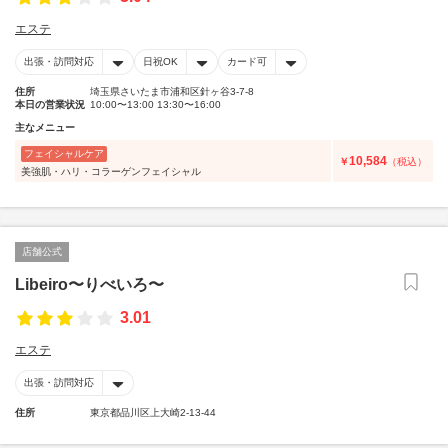
エステ
出張・訪問対応
日祝OK
カード可
住所
埼玉県さいたま市浦和区針ヶ谷3-7-8
本日の営業状況
10:00〜13:00 13:30〜16:00
主なメニュー
フェイシャルケア
10,584
￥
（税込）
美強肌・ハリ・コラーゲンフェイシャル
店舗公式
Libeiro〜りべいろ〜
3.01
エステ
出張・訪問対応
住所
東京都品川区上大崎2-13-44