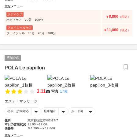
主なメニュー
ボディケア
8,800
￥
（税込）
ボディケア 70分 100分
フェイシャルケア
11,000
￥
（税込）
フェイシャル 40分 70分 100分
店舗公式
POLA Le papillon
3.11
写真
17枚
エステ
マッサージ
出張・訪問対応
駐車場有
カード可
住所
東京都国立市中2-17-7
本日の営業状況
11:00〜17:00
価格帯
￥4,290〜￥19,800
主なメニュー