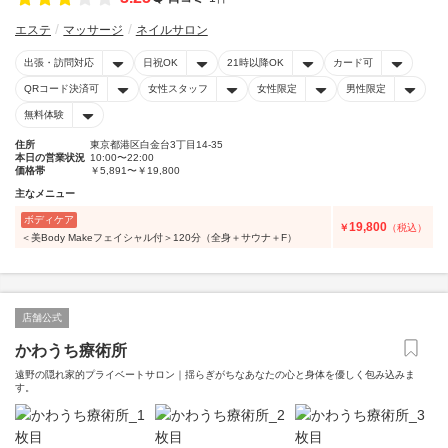
エステ
マッサージ
ネイルサロン
出張・訪問対応
日祝OK
21時以降OK
カード可
QRコード決済可
女性スタッフ
女性限定
男性限定
無料体験
住所
東京都港区白金台3丁目14-35
本日の営業状況
10:00〜22:00
価格帯
￥5,891〜￥19,800
主なメニュー
ボディケア
19,800
￥
（税込）
＜美Body Makeフェイシャル付＞120分（全身＋サウナ＋F）
店舗公式
かわうち療術所
遠野の隠れ家的プライベートサロン｜揺らぎがちなあなたの心と身体を優しく包み込みま
す。