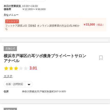
本日の営業状況
10:00〜19:00
価格帯
￥12,000〜￥99,800
主なメニュー
フットケア
33,000
￥
（税込）
フットケア講習🦶🏻【現地】オンライン講習希望の方は公式LINEか
ら
店舗公式
横浜市戸塚区の耳ツボ痩身プライベートサロン
アナベル
3.01
エステ
出張・訪問対応
住所
神奈川県横浜市戸塚区秋葉町207-3-305