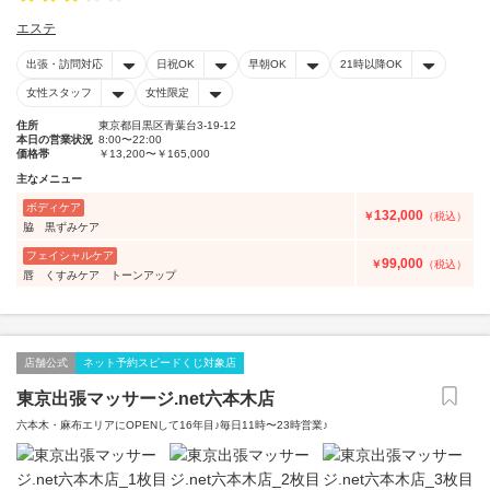
エステ
出張・訪問対応
日祝OK
早朝OK
21時以降OK
女性スタッフ
女性限定
住所
東京都目黒区青葉台3-19-12
本日の営業状況
8:00〜22:00
価格帯
￥13,200〜￥165,000
主なメニュー
ボディケア
132,000
￥
（税込）
脇 黒ずみケア
フェイシャルケア
99,000
￥
（税込）
唇 くすみケア トーンアップ
店舗公式
ネット予約スピードくじ対象店
東京出張マッサージ.net六本木店
六本木・麻布エリアにOPENして16年目♪毎日11時〜23時営業♪