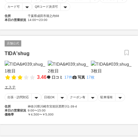
カード可
QRコード決済可
住所
千葉県成田市堀之内68
本日の営業状況
14:00〜23:00
店舗公式
TIDA'shug
3.46
口コミ
17件
写真
17枚
エステ
出張・訪問対応
日祝OK
クーポン有
駐車場有
住所
神奈川県川崎市宮前区西野川1-39-4
本日の営業状況
9:00〜15:00
価格帯
￥4,500〜￥5,000