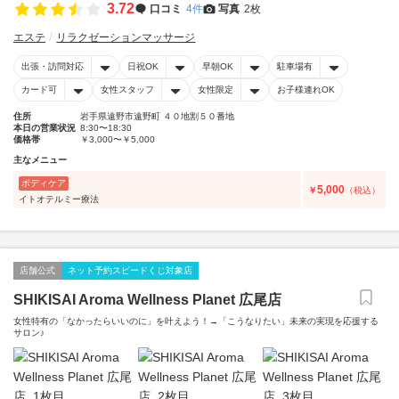
3.72
口コミ
4件
写真
2枚
エステ
リラクゼーションマッサージ
出張・訪問対応
日祝OK
早朝OK
駐車場有
カード可
女性スタッフ
女性限定
お子様連れOK
住所
岩手県遠野市遠野町 ４０地割５０番地
本日の営業状況
8:30〜18:30
価格帯
￥3,000〜￥5,000
主なメニュー
ボディケア
5,000
￥
（税込）
イトオテルミー療法
店舗公式
ネット予約スピードくじ対象店
SHIKISAI Aroma Wellness Planet 広尾店
女性特有の「なかったらいいのに」を叶えよう！→「こうなりたい」未来の実現を応援する
サロン♪