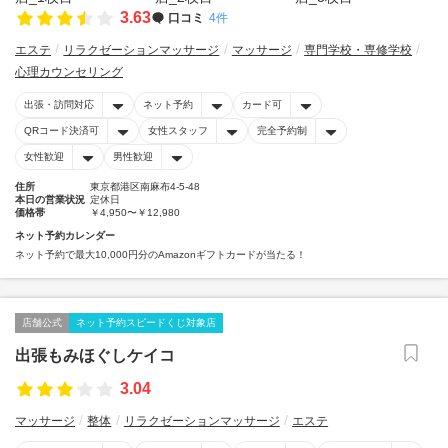
3.63
口コミ
4件
エステ
リラクゼーションマッサージ
マッサージ
専門学校・専修学校
心理カウンセリング
出張・訪問対応
ネット予約
カード可
QRコード決済可
女性スタッフ
完全予約制
女性歓迎
男性歓迎
住所
東京都港区南麻布4-5-48
本日の営業状況
定休日
価格帯
￥4,950〜￥12,980
ネット予約カレンダー
ネット予約で最大10,000円分のAmazonギフトカードが当たる！
店舗公式
ネット予約スピードくじ対象店
出張もみほぐしケイコ
3.04
マッサージ
整体
リラクゼーションマッサージ
エステ