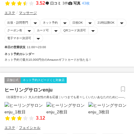
3.52
口コミ
3件
写真
43枚
エステ
マッサージ
出張・訪問専門
ネット予約
日祝OK
21時以降OK
クーポン有
カード可
QRコード決済可
電子マネー決済可
本日の営業状況
11:00〜23:00
ネット予約カレンダー
ネット予約で最大10,000円分のAmazonギフトカードが当たる！
店舗公式
ネット予約スピードくじ対象店
ヒーリングサロンenju
《出張型サロン》大人の女性の美を応援｜いつまでも若々しくいたいあなたのために――。
3.12
エステ
フェイシャル