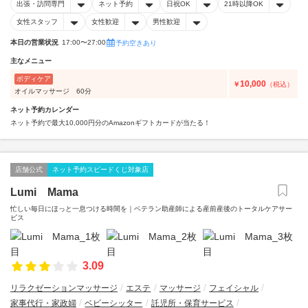
出張・訪問専門
ネット予約
日祝OK
21時以降OK
女性スタッフ
女性歓迎
男性歓迎
本日の営業状況
17:00〜27:00
予約空きあり
主なメニュー
ボディケア
10,000
￥
（税込）
オイルマッサージ 60分
ネット予約カレンダー
ネット予約で最大10,000円分のAmazonギフトカードが当たる！
店舗公式
ネット予約スピードくじ対象店
Lumi Мama
忙しい毎日にほっと一息つける時間を｜ベテラン助産師による産前産後のトータルケアサー
ビス
3.09
リラクゼーションマッサージ
エステ
マッサージ
フェイシャル
家事代行・家政婦
ベビーシッター
託児所・保育サービス