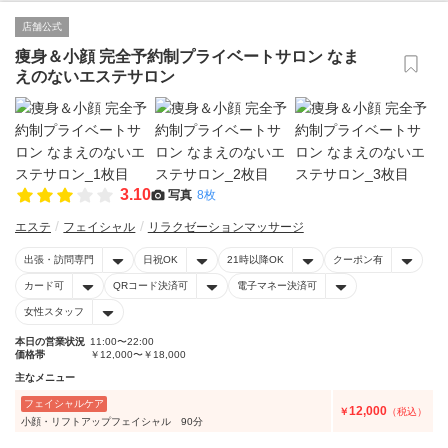
店舗公式
痩身＆小顔 完全予約制プライベートサロン なま
えのないエステサロン
3.10
写真
8枚
エステ
フェイシャル
リラクゼーションマッサージ
出張・訪問専門
日祝OK
21時以降OK
クーポン有
カード可
QRコード決済可
電子マネー決済可
女性スタッフ
本日の営業状況
11:00〜22:00
価格帯
￥12,000〜￥18,000
主なメニュー
フェイシャルケア
12,000
￥
（税込）
小顔・リフトアップフェイシャル 90分