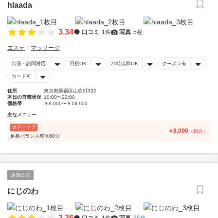
hlaada
3.34
口コミ
1件
写真
5枚
エステ
マッサージ
出張・訪問対応
日祝OK
21時以降OK
クーポン有
カード可
住所
東京都新宿区山吹町332
本日の営業状況
10:00〜22:00
価格帯
￥8,000〜￥18,900
主なメニュー
ボディケア
8,000
￥
（税込）
足裏バランス整体60分
店舗公式
にじのわ
3.36
口コミ
1件
写真
35枚