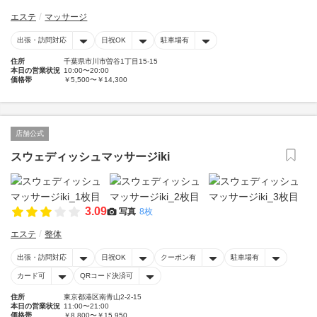
エステ
マッサージ
出張・訪問対応
日祝OK
駐車場有
住所
千葉県市川市曽谷1丁目15-15
本日の営業状況
10:00〜20:00
価格帯
￥5,500〜￥14,300
店舗公式
スウェディッシュマッサージiki
3.09
写真
8枚
エステ
整体
出張・訪問対応
日祝OK
クーポン有
駐車場有
カード可
QRコード決済可
住所
東京都港区南青山2-2-15
本日の営業状況
11:00〜21:00
価格帯
￥8,800〜￥15,950