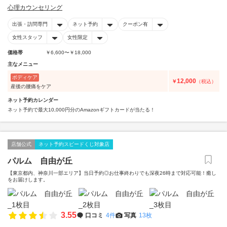
心理カウンセリング
出張・訪問専門
ネット予約
クーポン有
女性スタッフ
女性限定
価格帯
￥6,600〜￥18,000
主なメニュー
ボディケア
12,000
￥
（税込）
産後の腰痛をケア
ネット予約カレンダー
ネット予約で最大10,000円分のAmazonギフトカードが当たる！
店舗公式
ネット予約スピードくじ対象店
パルム 自由が丘
【東京都内、神奈川一部エリア】当日予約◎お仕事終わりでも深夜26時まで対応可能！癒し
をお届けします。
3.55
口コミ
4件
写真
13枚