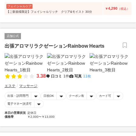
フェイシャルケア
4,290
￥
（税込）
【ご新規様限定】フェイシャルリッチ クリア&モイスト 30分
店舗公式
出張アロマリラクゼーションRainbow Hearts
3.38
口コミ
1件
写真
11枚
エステ
マッサージ
出張・訪問専門
日祝OK
クーポン有
カード可
電子マネー決済可
本日の営業状況
定休日
価格帯
￥2,000〜￥13,000