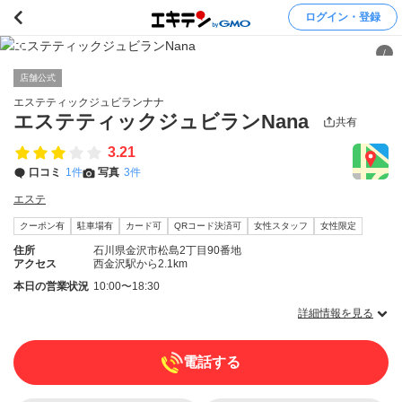
ログイン・登録
/
店舗公式
エステティックジュビランナナ
エステティックジュビランNana
共有
3.21
口コミ
1件
写真
3件
エステ
クーポン有
駐車場有
カード可
QRコード決済可
女性スタッフ
女性限定
住所
石川県金沢市松島2丁目90番地
アクセス
西金沢駅から2.1km
本日の営業状況
10:00〜18:30
詳細情報を見る
電話する