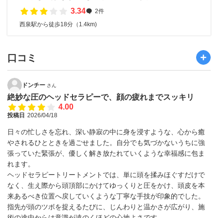
3.34
2件
西泉駅から徒歩18分（1.4km)
口コミ
ドンチー
さん
絶妙な圧のヘッドセラピーで、顔の疲れまでスッキリ
4.00
投稿日
2026/04/18
日々の忙しさを忘れ、深い静寂の中に身を浸すような、心から癒
やされるひとときを過ごせました。自分でも気づかないうちに強
張っていた緊張が、優しく解き放たれていくような幸福感に包ま
れます。
ヘッドセラピートリートメントでは、単に頭を揉みほぐすだけで
なく、生え際から頭頂部にかけてゆっくりと圧をかけ、頭皮を本
来あるべき位置へ戻していくような丁寧な手技が印象的でした。
指先が頭のツボを捉えるたびに、じんわりと温かさが広がり、施
術の途中からは意識が遠のくほどの心地よさです。