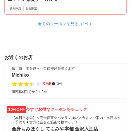
新規限定
女性限定
全てのクーポンを見る（1件）
お近くのお店
氣・血・水を巡らせ自律神経を整えます
Michiko
3.56
3件
磯部駅(石川)から4.2km
10%OFF
今すぐお得なクーポンをチェック
【本日空き◎】＼完全個室☆ベテラン揃い／今すぐご案内・当日ネッ
ト予約可★貴方に合せた施術で根本ケア！
全身もみほぐし てもみや本舗 金沢入江店