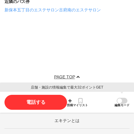
近隣のバス停
新保本五丁目のエステサロン
古府南のエステサロン
PAGE TOP
店舗・施設の情報編集で最大32ポイントGET
電話する
投稿
マイリスト
編集モード
エキテンとは