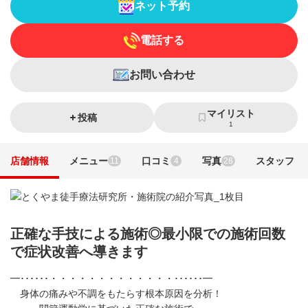
ネット予約
電話する
お問い合わせ
マイリスト
投稿
1
店舗情報
メニュー
口コミ
写真
スタッフ
11
4
28
正確な手技による施術◎最小限での施術回数
で症状改善へ導きます
━･･････・・・・・・・・・・・・・･･････━
身体の痛みや不調をもたらす根本原因を分析！