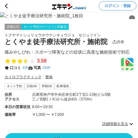
ログイン・登録
/
店舗公式
ネット予約スピードくじ対象店
トクヤマトシュリョウホウケンキュウジョ セジュツイン
とくやま徒手療法研究所・施術院
共有
痛みやしびれ・スポーツ障害などの症状に高度な施術技術で対応
3.59
口コミ
4件
写真
28件
カイロプラクティック
整体
ネット予約
日祝OK
早朝OK
駐車場有
住所
兵庫県神戸市中央区布引町2丁目1-13松ビル5階
アクセス
三ノ宮駅(ＪＲ)から徒歩8分（570m）
本日の営業状況
8:00〜19:30
価格帯
￥1,000 〜 ￥7,000
詳細情報を見る