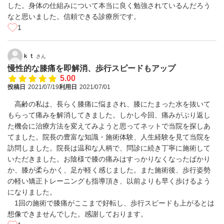
した。身体の仕組みについて本当に良く勉強されているんだろう
なと思いました。信頼できる診療所です。
1
ｋｔ
さん
慢性的な膝痛を即解消、歩行スピードもアップ
5.00
投稿日
2021/07/19
利用日
2021/07/01
高齢の私は、長らく膝痛に悩まされ、膝にたまった水を抜いて
もらって痛みを解消してきました。しかし今回、痛みがぶり返し
た機会に治療方法を変えてみようと思ってネットで当院を探しあ
てました。院長の豊富な知識・施術体験、人生経験を見て当院を
訪問しました。院長は温和な人柄で、問診に続き丁寧に施術して
いただきました。お陰様で膝の痛みはすっかりなくなったばかり
か、膝が柔らかく、足が軽く感じました。また施術後、歩行姿勢
の軽い矯正トレーニングも指導頂き、以前よりも早く歩けるよう
になりました。
1回の施術で膝痛がここまで好転し、歩行スピードも上がるとは
想像できませんでした。感謝しております。