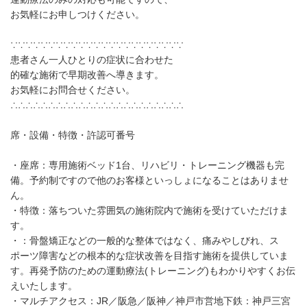
お気軽にお申しつけください。
∵∵∵∵∵∵∵∵∵∵∵∵∵∵∵∵∵∵∵∵∵∵∵
患者さん一人ひとりの症状に合わせた
的確な施術で早期改善へ導きます。
お気軽にお問合せください。
∴∴∴∴∴∴∴∴∴∴∴∴∴∴∴∴∴∴∴∴∴∴∴
席・設備・特徴・許認可番号
・座席：専用施術ベッド1台、リハビリ・トレーニング機器も完
備。予約制ですので他のお客様といっしょになることはありませ
ん。
・特徴：落ちついた雰囲気の施術院内で施術を受けていただけま
す。
・：骨盤矯正などの一般的な整体ではなく、痛みやしびれ、ス
ポーツ障害などの根本的な症状改善を目指す施術を提供していま
す。再発予防のための運動療法(トレーニング)もわかりやすくお伝
えいたします。
・マルチアクセス：JR／阪急／阪神／神戸市営地下鉄：神戸三宮