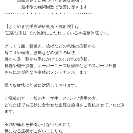
関節運動学に基づいた正確な施術で
最小限の施術回数で改善に導きます
━･･････・・・・・・・・・・・・・･･････━
【とくやま徒手療法研究所・施術院】は、
“正確な手技”での施術にこだわっている本格整体院です。
ぎっくり腰、寝違え、捻挫などの急性の症状から
肩こりや頭痛、腰痛などの慢性の症状、
腰から足、頚から手にかけてのしびれの症状、
捻挫や靭帯損傷、オーバーユース症候群などのスポーツ外傷
さらに定期的なお身体のメンテナンス まで
様々な症状に的確に対応しております。
ご高齢の方、一般の方、学生、スポーツ選手の方、
どなた様でも症状に合わせた正確な施術をご提供させていただき
ます。
不調や痛みを長引かせないためにも、
気になる症状がございましたら