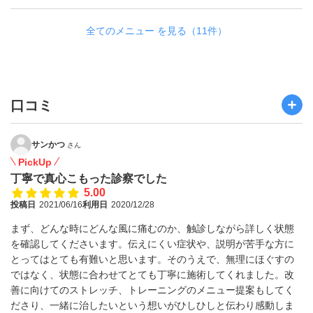
全てのメニュー を見る（11件）
口コミ
サンかつ
さん
PickUp
丁寧で真心こもった診察でした
5.00
投稿日
2021/06/16
利用日
2020/12/28
まず、どんな時にどんな風に痛むのか、触診しながら詳しく状態
を確認してくださいます。伝えにくい症状や、説明が苦手な方に
とってはとても有難いと思います。そのうえで、無理にほぐすの
ではなく、状態に合わせてとても丁寧に施術してくれました。改
善に向けてのストレッチ、トレーニングのメニュー提案もしてく
ださり、一緒に治したいという想いがひしひしと伝わり感動しま