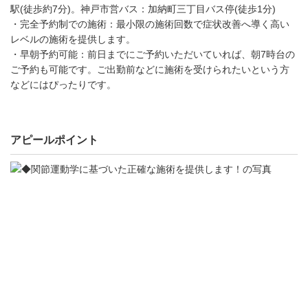
駅(徒歩約7分)。神戸市営バス：加納町三丁目バス停(徒歩1分)
・完全予約制での施術：最小限の施術回数で症状改善へ導く高い
レベルの施術を提供します。
・早朝予約可能：前日までにご予約いただいていれば、朝7時台の
ご予約も可能です。ご出勤前などに施術を受けられたいという方
などにはぴったりです。
アピールポイント
◆
関
節
運
動
学
に
基
づ
い
た