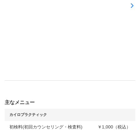
正
確
な
施
術
を
提
供
し
ま
す
！
主なメニュー
カイロプラクティック
初検料(初回カウンセリング・検査料)
￥1,000（税込）