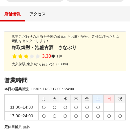
店舗情報
アクセス
店主こだわりのお酒を全国の蔵元からお取り寄せ。皆様にぴったりな
焼酎をセレクトします♪
粕取焼酎・泡盛古酒 さなぶり
3.30
1件
大久保駅(東京)から徒歩2分（130m)
営業時間
本日の営業状況
11:30〜14:30 17:00〜24:00
月
火
水
木
金
土
日
祝
11:30~14:30
17:00~24:00
定休日補足
無休