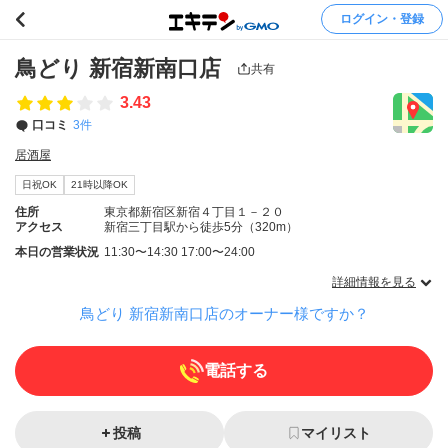
ログイン・登録
鳥どり 新宿新南口店
共有
3.43
口コミ
3件
居酒屋
日祝OK
21時以降OK
住所
東京都新宿区新宿４丁目１－２０
アクセス
新宿三丁目駅から徒歩5分（320m）
本日の営業状況
11:30〜14:30 17:00〜24:00
詳細情報を見る
鳥どり 新宿新南口店のオーナー様ですか？
電話する
投稿
マイリスト