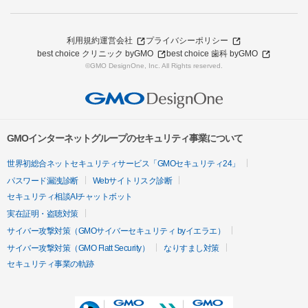
利用規約
運営会社
プライバシーポリシー
best choice クリニック byGMO
best choice 歯科 byGMO
©GMO DesignOne, Inc. All Rights reserved.
GMOインターネットグループのセキュリティ事業について
世界初総合ネットセキュリティサービス「GMOセキュリティ24」
パスワード漏洩診断
Webサイトリスク診断
セキュリティ相談AIチャットボット
実在証明・盗聴対策
サイバー攻撃対策（GMOサイバーセキュリティ byイエラエ）
サイバー攻撃対策（GMO Flatt Security）
なりすまし対策
セキュリティ事業の軌跡