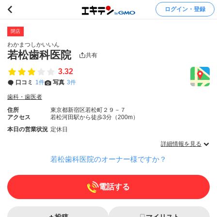
ログイン・登録
閉店
わかまつしかいいん
若松歯科医院
共有
3.32
口コミ
1件
写真
3件
歯科・歯医者
住所
東京都新宿区若松町２９－７
アクセス
若松河田駅から徒歩3分（200m）
本日の営業状況
定休日
詳細情報を見る
若松歯科医院のオーナー様ですか？
電話する