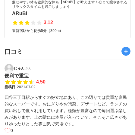
痩せやすい体も健康的な体も【ARuBi】が叶えます！心まで癒やされる
リラックスタイムを過ごしましょう
ARuBi
3.12
東新宿駅から徒歩5分（390m)
口コミ
じゅん
さん
便利で重宝
4.50
投稿日
2021/07/02
四谷三丁目駅からすぐの好立地にあり、この辺りでは貴重な庶民
的なスーパーです。おにぎりやお惣菜、デザートなど、ランチの
買い出しで度々利用しています。種類が豊富なので毎回選ぶ楽し
みがあります。上の階には本屋が入っていて、そこそこ広さがあ
りゆったりとした雰囲気で穴場です。
0