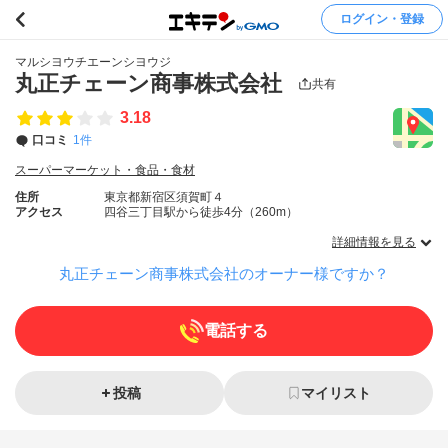
ログイン・登録
マルシヨウチエーンシヨウジ
丸正チェーン商事株式会社
共有
3.18
口コミ
1件
スーパーマーケット・食品・食材
住所
東京都新宿区須賀町４
アクセス
四谷三丁目駅から徒歩4分（260m）
詳細情報を見る
丸正チェーン商事株式会社のオーナー様ですか？
電話する
投稿
マイリスト