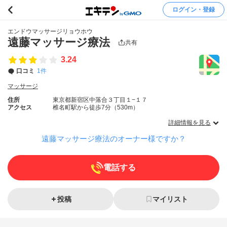
ログイン・登録
エンドウマッサージリョウホウ
遠藤マッサージ療法
共有
3.24
口コミ
1件
マッサージ
住所
東京都新宿区中落合３丁目１−１７
アクセス
椎名町駅から徒歩7分（530m）
詳細情報を見る
遠藤マッサージ療法のオーナー様ですか？
電話する
投稿
マイリスト