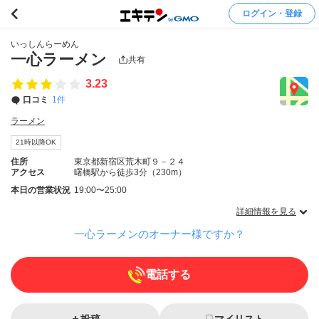
ログイン・登録
いっしんらーめん
一心ラーメン
共有
3.23
口コミ
1件
ラーメン
21時以降OK
住所
東京都新宿区荒木町９－２４
アクセス
曙橋駅から徒歩3分（230m）
本日の営業状況
19:00〜25:00
詳細情報を見る
一心ラーメンのオーナー様ですか？
電話する