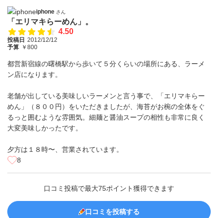
iphone
さん
「エリマキらーめん」。
4.50
投稿日
2012/12/12
予算
￥800
都営新宿線の曙橋駅から歩いて５分くらいの場所にある、ラーメ
ン店になります。
老舗が出している美味しいラーメンと言う事で、「エリマキらー
めん」（８００円）をいただきましたが、海苔がお椀の全体をぐ
るっと囲むような雰囲気。細麺と醤油スープの相性も非常に良く
大変美味しかったです。
夕方は１８時〜、営業されています。
8
口コミ投稿で最大75ポイント獲得できます
口コミを投稿する