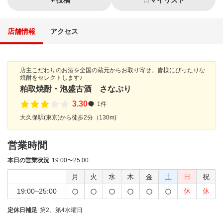
投稿
マイリスト
店舗情報
アクセス
店主こだわりのお酒を全国の蔵元からお取り寄せ。皆様にぴったりな
焼酎をセレクトします♪
粕取焼酎・泡盛古酒 さなぶり
3.30
1件
大久保駅(東京)から徒歩2分（130m)
営業時間
本日の営業状況
19:00〜25:00
月
火
水
木
金
土
日
祝
19:00~25:00
休
休
定休日補足
第2、第4水曜日