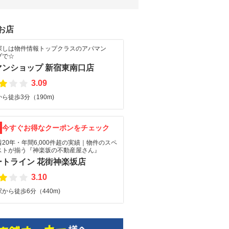
お店
探しは物件情報トップクラスのアパマン
プで☆
マンショップ 新宿東南口店
3.09
ら徒歩3分（190m)
F
今すぐお得なクーポンをチェック
20年・年間6,000件超の実績｜物件のスペ
ストが揃う『神楽坂の不動産屋さん』
ートライン 花街神楽坂店
3.10
から徒歩6分（440m)