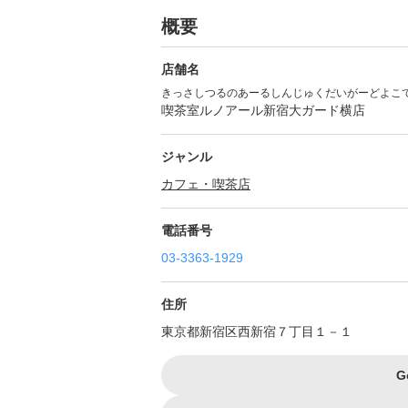
概要
店舗名
きっさしつるのあーるしんじゅくだいがーどよこ
喫茶室ルノアール新宿大ガード横店
ジャンル
カフェ・喫茶店
電話番号
03-3363-1929
住所
東京都新宿区西新宿７丁目１－１
G