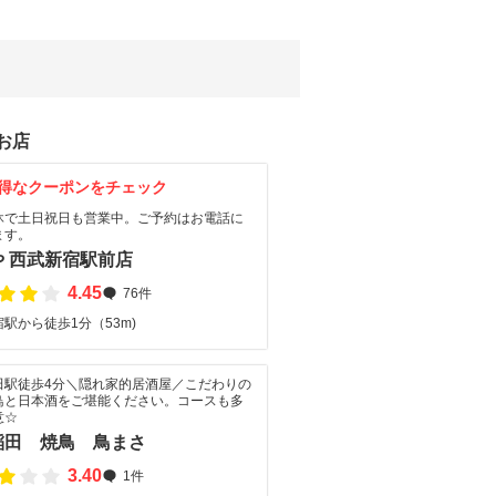
お店
得なクーポンをチェック
休で土日祝日も営業中。ご予約はお電話に
ます。
や 西武新宿駅前店
4.45
76件
駅から徒歩1分（53m)
田駅徒歩4分＼隠れ家的居酒屋／こだわりの
鳥と日本酒をご堪能ください。コースも多
意☆
稲田 焼鳥 鳥まさ
3.40
1件