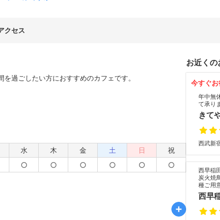
アクセス
お近くの
間を過ごしたい方におすすめのカフェです。
今すぐお
年中無
て承り
きて
西武新宿
水
木
金
土
日
祝
西早稲
炭火焼
種ご用
西早