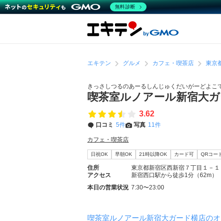
無料診断
エキテン
グルメ
カフェ・喫茶店
東京
きっさしつるのあーるしんじゅくだいがーどよこ
喫茶室ルノアール新宿大
3.62
口コミ
5件
写真
11件
カフェ・喫茶店
日祝OK
早朝OK
21時以降OK
カード可
QRコー
住所
東京都新宿区西新宿７丁目１－１
アクセス
新宿西口駅から徒歩1分（62m）
本日の営業状況
7:30〜23:00
喫茶室ルノアール新宿大ガード横店のオ