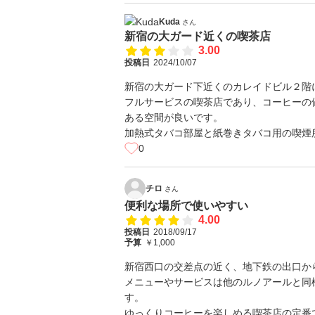
Kuda
さん
新宿の大ガード近くの喫茶店
3.00
投稿日
2024/10/07
新宿の大ガード下近くのカレイドビル２階
フルサービスの喫茶店であり、コーヒーの
ある空間が良いです。
加熱式タバコ部屋と紙巻きタバコ用の喫煙
0
チロ
さん
便利な場所で使いやすい
4.00
投稿日
2018/09/17
予算
￥1,000
新宿西口の交差点の近く、地下鉄の出口か
メニューやサービスは他のルノアールと同
す。
ゆっくりコーヒーを楽しめる喫茶店の定番