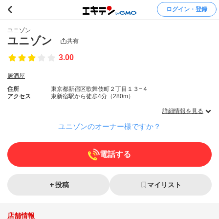
ログイン・登録
ユニゾン
ユニゾン
共有
3.00
居酒屋
住所
東京都新宿区歌舞伎町２丁目１３−４
アクセス
東新宿駅から徒歩4分（280m）
詳細情報を見る
ユニゾンのオーナー様ですか？
電話する
投稿
マイリスト
店舗情報