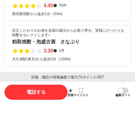
4.45
76件
西武新宿駅から徒歩1分（53m)
店主こだわりのお酒を全国の蔵元からお取り寄せ。皆様にぴったりな
焼酎をセレクトします♪
粕取焼酎・泡盛古酒 さなぶり
3.30
1件
大久保駅(東京)から徒歩2分（130m)
店舗・施設の情報編集で最大75ポイントGET
口コミ
電話する
投稿
マイリスト
編集モード
口コミ投稿で最大85ポイント獲得できます
口コミを投稿する