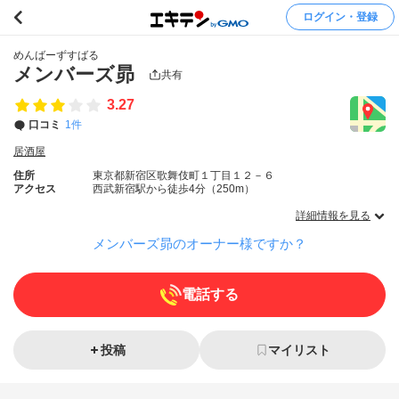
ログイン・登録
めんばーずすばる
メンバーズ昴
共有
3.27
口コミ
1件
居酒屋
住所
東京都新宿区歌舞伎町１丁目１２－６
アクセス
西武新宿駅から徒歩4分（250m）
詳細情報を見る
メンバーズ昴のオーナー様ですか？
電話する
投稿
マイリスト