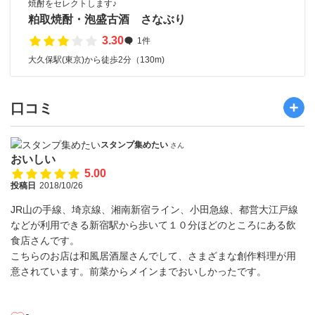
焼酎をセレクトします♪
粕取焼酎・泡盛古酒 さなぶり
3.30
1件
大久保駅(東京)から徒歩2分（130m)
口コミ
スタンプ集めたい
さん
おいしい
5.00
投稿日
2018/10/26
JR山の手線、埼京線、湘南新宿ライン、小田急線、都営大江戸線
などが利用できる新宿駅から歩いて１０分ほどのところにある飲
食店さんです。
こちらのお店は和風居酒屋さんでして、さまざまな創作料理が用
意されています。前菜からメインまでおいしかったです。