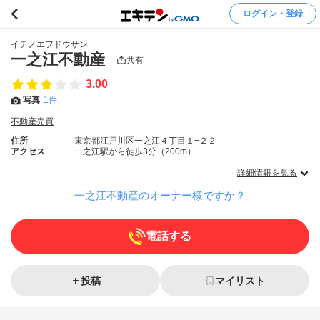
ログイン・登録
イチノエフドウサン
一之江不動産
共有
3.00
写真
1件
不動産売買
住所
東京都江戸川区一之江４丁目１−２２
アクセス
一之江駅から徒歩3分（200m）
詳細情報を見る
一之江不動産のオーナー様ですか？
電話する
投稿
マイリスト