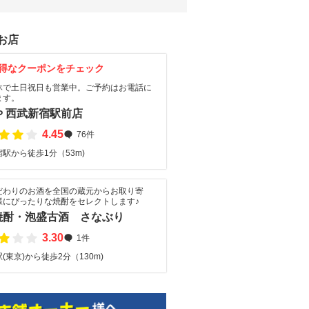
お店
得なクーポンをチェック
休で土日祝日も営業中。ご予約はお電話に
ます。
や 西武新宿駅前店
4.45
76件
駅から徒歩1分（53m)
だわりのお酒を全国の蔵元からお取り寄
様にぴったりな焼酎をセレクトします♪
焼酎・泡盛古酒 さなぶり
3.30
1件
(東京)から徒歩2分（130m)