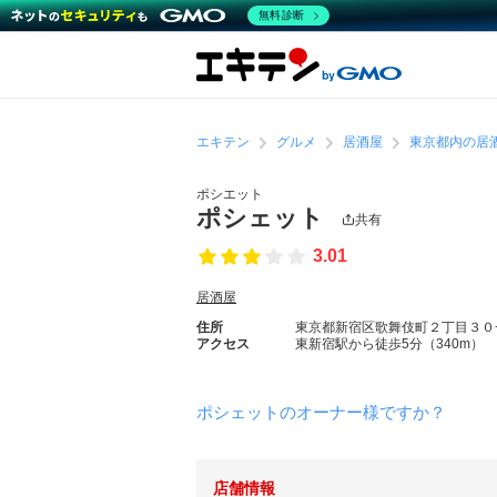
無料診断
エキテン
グルメ
居酒屋
東京都内の居
ポシエット
ポシェット
共有
3.01
居酒屋
住所
東京都新宿区歌舞伎町２丁目３０
アクセス
東新宿駅から徒歩5分（340m）
ポシェットのオーナー様ですか？
店舗情報