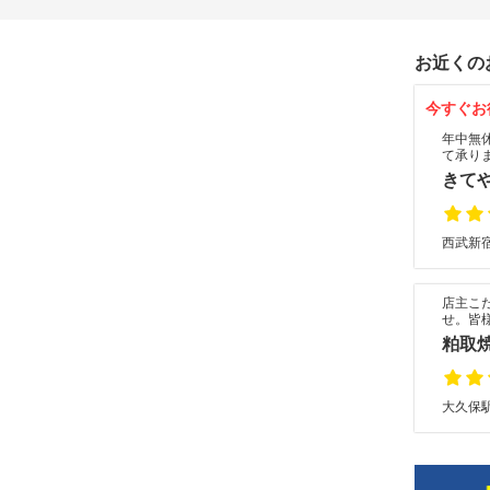
お近くの
今すぐお
年中無
て承り
きて
西武新宿
店主こ
せ。皆
粕取
大久保駅