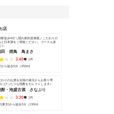
お店
田駅徒歩4分＼隠れ家的居酒屋／こだわりの
鳥と日本酒をご堪能ください。コースも多
意☆
稲田 焼鳥 鳥まさ
3.40
1件
から徒歩5分（350m)
だわりのお酒を全国の蔵元からお取り寄
様にぴったりな焼酎をセレクトします♪
焼酎・泡盛古酒 さなぶり
3.30
1件
(東京)から徒歩2分（130m)