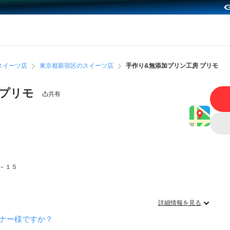
スイーツ店
東京都新宿区のスイーツ店
手作り&無添加プリン工房 プリモ
 プリモ
共有
－１５
詳細情報を見る
ーナー様ですか？