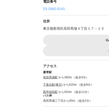
電話番号
03-3360-0141
住所
東京都新宿区高田馬場４丁目１７－１５
G
アクセス
最寄駅
高田馬場駅
から360m （徒歩5分）
下落合駅(東京)
から620m （徒歩8分）
西早稲田駅
から920m （徒歩12分）
バス停
高田馬場三丁目から85m （徒歩2分）