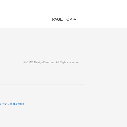
PAGE TOP
© GMO DesignOne, Inc. All Rights reserved.
ュリティ事業の軌跡