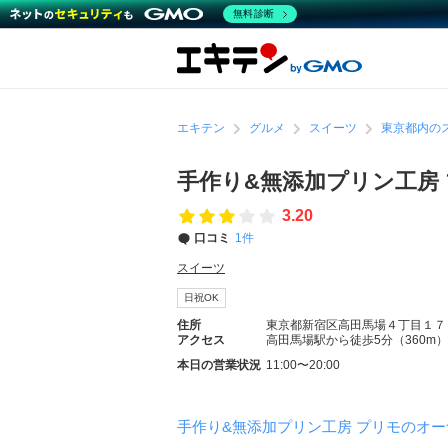
無料診断
エキテン
グルメ
スイーツ
東京都内の
手作り&無添加プリン工房
3.20
口コミ
1件
スイーツ
日祝OK
住所
東京都新宿区高田馬場４丁目１７
アクセス
高田馬場駅から徒歩5分（360m）
本日の営業状況
11:00〜20:00
手作り&無添加プリン工房 プリモのオ