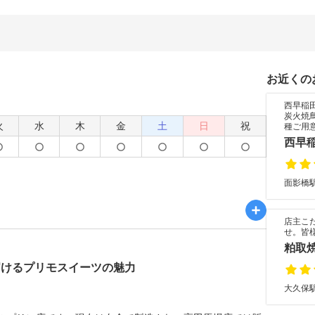
お近くの
西早稲
炭火焼
火
水
木
金
土
日
祝
種ご用
西早
面影橋駅
店主こ
せ。皆
粕取
届けるプリモスイーツの魅力
大久保駅