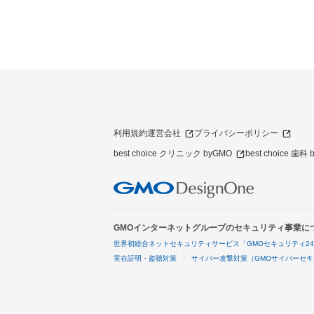
利用規約
運営会社
プライバシーポリシー
best choice クリニック byGMO
best choice 歯科
GMOインターネットグループのセキュリティ事業に
世界初総合ネットセキュリティサービス「GMOセキュリティ2
実在証明・盗聴対策
サイバー攻撃対策（GMOサイバーセキ