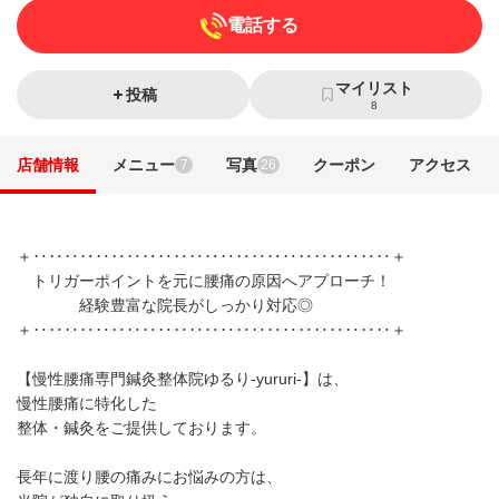
電話する
マイリスト
投稿
8
店舗情報
メニュー
写真
クーポン
アクセス
7
26
＋‥‥‥‥‥‥‥‥‥‥‥‥‥‥‥‥‥‥‥‥‥‥‥＋
トリガーポイントを元に腰痛の原因へアプローチ！
経験豊富な院長がしっかり対応◎
＋‥‥‥‥‥‥‥‥‥‥‥‥‥‥‥‥‥‥‥‥‥‥‥＋
【慢性腰痛専門鍼灸整体院ゆるり‐yururi‐】は、
慢性腰痛に特化した
整体・鍼灸をご提供しております。
長年に渡り腰の痛みにお悩みの方は、