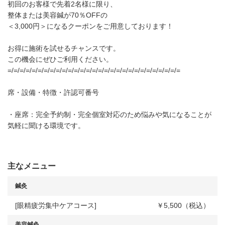
初回のお客様で先着2名様に限り、
整体または美容鍼が70％OFFの
＜3,000円＞になるクーポンをご用意しております！
お得に施術を試せるチャンスです。
この機会にぜひご利用ください。
=/=/=/=/=/=/=/=/=/=/=/=/=/=/=/=/=/=/=/=/=/=/=/=/=/=/=/=/=
席・設備・特徴・許認可番号
・座席：完全予約制・完全個室対応のため悩みや気になることが
気軽に聞ける環境です。
主なメニュー
鍼灸
[眼精疲労集中ケアコース]
￥5,500（税込）
美容鍼灸