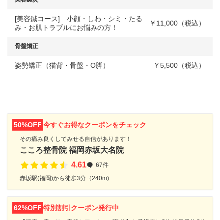
[美容鍼コース] 小顔・しわ・シミ・たる
￥11,000（税込）
み・お肌トラブルにお悩みの方！
骨盤矯正
姿勢矯正（猫背・骨盤・O脚）
￥5,500（税込）
50%OFF
今すぐお得なクーポンをチェック
その痛み良くしてみせる自信があります！
こころ整骨院 福岡赤坂大名院
4.61
67件
赤坂駅(福岡)から徒歩3分（240m)
62%OFF
特別割引クーポン発行中