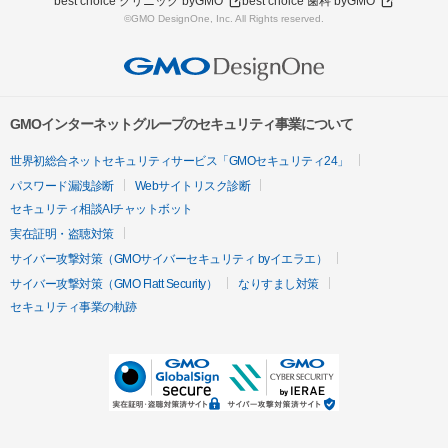
best choice クリニック byGMO
best choice 歯科 byGMO
©GMO DesignOne, Inc. All Rights reserved.
GMOインターネットグループのセキュリティ事業について
世界初総合ネットセキュリティサービス「GMOセキュリティ24」
パスワード漏洩診断
Webサイトリスク診断
セキュリティ相談AIチャットボット
実在証明・盗聴対策
サイバー攻撃対策（GMOサイバーセキュリティ byイエラエ）
サイバー攻撃対策（GMO Flatt Security）
なりすまし対策
セキュリティ事業の軌跡