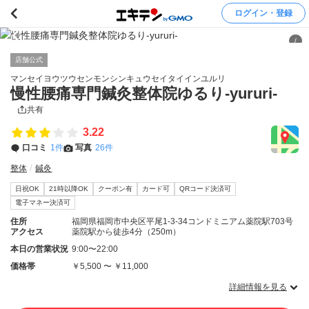
ログイン・登録
/
店舗公式
マンセイヨウツウセンモンシンキュウセイタイインユルリ
慢性腰痛専門鍼灸整体院ゆるり-yururi-
共有
3.22
口コミ
1件
写真
26件
整体
鍼灸
日祝OK
21時以降OK
クーポン有
カード可
QRコード決済可
電子マネー決済可
住所
福岡県福岡市中央区平尾1-3-34コンドミニアム薬院駅703号
アクセス
薬院駅から徒歩4分（250m）
本日の営業状況
9:00〜22:00
価格帯
￥5,500 〜 ￥11,000
詳細情報を見る