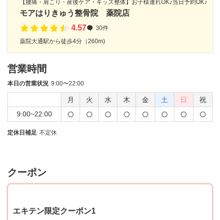
【腰痛・肩こり・産後ケア・キッズ整体】お子様連れOK♪当日予約OK♪
モアはりきゅう整骨院 薬院店
4.57
30件
薬院大通駅から徒歩4分（260m)
営業時間
本日の営業状況
9:00〜22:00
月
火
水
木
金
土
日
祝
9:00~22:00
定休日補足
不定休
クーポン
70
エキテン限定クーポン1